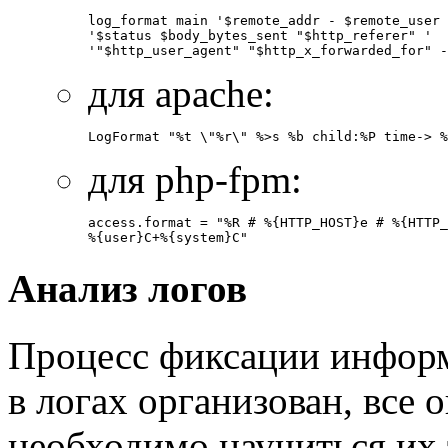
log_format main '$remote_addr - $remote_user 
'$status $body_bytes_sent "$http_referer" '

для apache:
для php-fpm:
access.format = "%R # %{HTTP_HOST}e # %{HTTP_
Анализ логов
Процесс фиксации инфор
в логах организован, все 
необходимо научиться их 