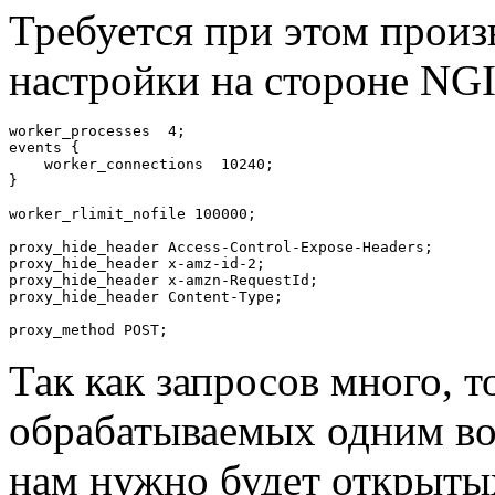
Требуется при этом прои
настройки на стороне NG
worker_processes  4;

events {

    worker_connections  10240;

}

worker_rlimit_nofile 100000;

proxy_hide_header Access-Control-Expose-Headers;

proxy_hide_header x-amz-id-2;

proxy_hide_header x-amzn-RequestId;

proxy_hide_header Content-Type;

Так как запросов много, т
обрабатываемых одним во
нам нужно будет открыты