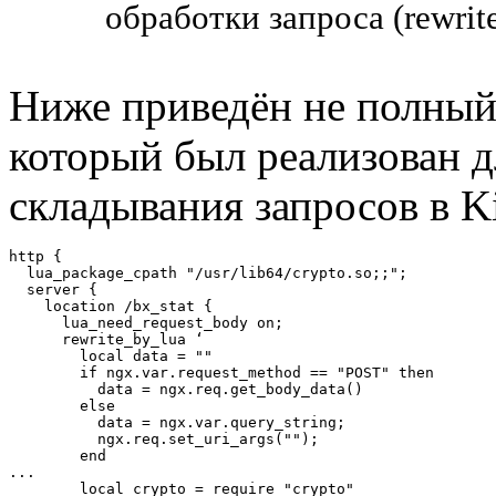
обработки запроса (rewrite,
Ниже приведён не полный 
который был реализован д
складывания запросов в Ki
http {

  lua_package_cpath "/usr/lib64/crypto.so;;";

  server {

    location /bx_stat {

      lua_need_request_body on;

      rewrite_by_lua ‘

        local data = ""

        if ngx.var.request_method == "POST" then

          data = ngx.req.get_body_data()

        else

          data = ngx.var.query_string;

          ngx.req.set_uri_args("");

        end

...

        local crypto = require "crypto"
