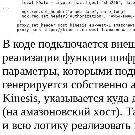
        local kDate = crypto.hmac.digest("sha256", date
...

        ngx.req.set_header("x-amz-date", date_long)

        ngx.req.set_header("Authorization", "AWS4-HMAC-
      ‘;

      proxy_set_header Host kinesis.eu-west-1.amazonaws
В коде подключается внеш
реализации функции шифр
параметры, которыми под
генерируется собственно 
Kinesis, указывается куда
(на амазоновский хост). Т
и всю логику реализовать