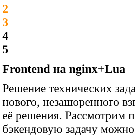
2
3
4
5
Frontend на nginx+Lua
Решение технических зада
нового, незашоренного вз
её решения. Рассмотрим п
бэкендовую задачу можн