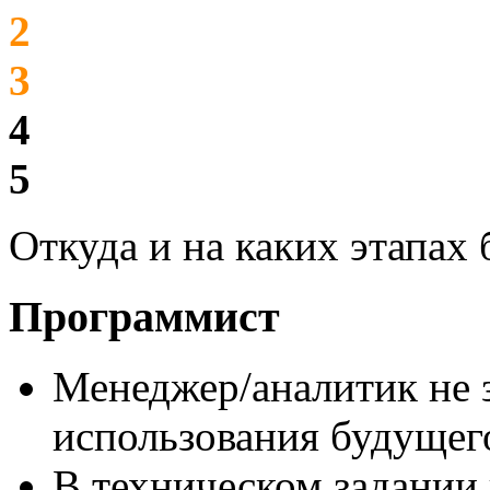
2
3
4
5
Откуда и на каких этапах
Программист
Менеджер/аналитик не 
использования будущег
В техническом задании 