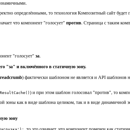
 динамичными.
ректно определёнными, то технология Композитный сайт будет п
начает что компонент "голосует"
против
. Страница с таким комп
понент "голосует"
за
.
о "за" и включённого в статичную зону.
:breadcrumb
) фактически шаблоном не является и API шаблонов н
) и при этом шаблон голосовал "против", то ком
ResultCache()
й зоны как в виде шаблона целиком, так и в виде динамичной з
ную зону
, то это означает, что компонент помечен как стат
Загрузка');