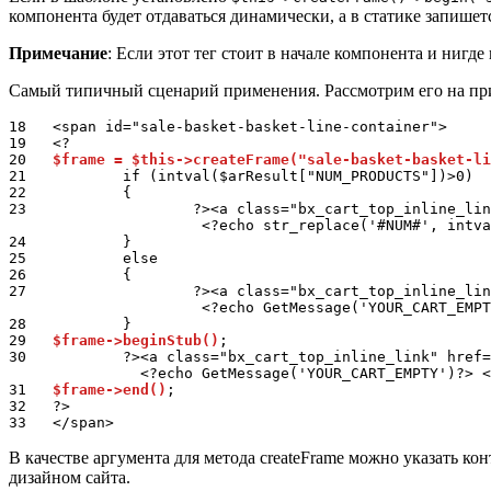
компонента будет отдаваться динамически, а в статике запишетс
Примечание
: Если этот тег стоит в начале компонента и нигде
Самый типичный сценарий применения. Рассмотрим его на пр
18   <span id="sale-basket-basket-line-container"> 

19   <? 

20   
$frame = $this->createFrame("sale-basket-basket-li
21           if (intval($arResult["NUM_PRODUCTS"])>0) 

22           { 

23                   ?><a class="bx_cart_top_inline_lin
                      <?echo str_replace('#NUM#', intva
24           } 

25           else 

26           { 

27                   ?><a class="bx_cart_top_inline_lin
                      <?echo GetMessage('YOUR_CART_EMPT
28           } 

29   
$frame->beginStub()
; 

30           ?><a class="bx_cart_top_inline_link" href=
               <?echo GetMessage('YOUR_CART_EMPTY')?> <
31   
$frame->end()
; 

32   ?> 

В качестве аргумента для метода createFrame можно указать к
дизайном сайта.