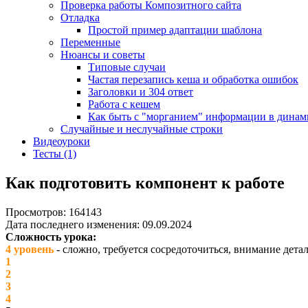
Проверка работы Композитного сайта
Отладка
Простой пример адаптации шаблона
Переменные
Нюансы и советы
Типовые случаи
Частая перезапись кеша и обработка ошибок
Заголовки и 304 ответ
Работа с кешем
Как быть с "морганием" информации в динам
Случайные и неслучайные строки
Видеоуроки
Тесты (1)
Как подготовить компонент к работе
Просмотров: 164143
Дата последнего изменения: 09.09.2024
Сложность урока:
4 уровень
- сложно, требуется сосредоточиться, внимание дет
1
2
3
4