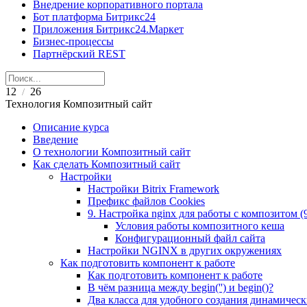
Внедрение корпоративного портала
Бот платформа Битрикс24
Приложения Битрикс24.Маркет
Бизнес-процессы
Партнёрский REST
12
26
/
Технология Композитный сайт
Описание курса
Введение
О технологии Композитный сайт
Как сделать Композитный сайт
Настройки
Настройки Bitrix Framework
Префикс файлов Cookies
9. Настройка nginx для работы с композитом (9.
Условия работы композитного кеша
Конфигурационный файл сайта
Настройки NGINX в других окружениях
Как подготовить компонент к работе
Как подготовить компонент к работе
В чём разница между begin('') и begin()?
Два класса для удобного создания динамическ