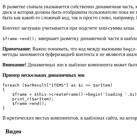
В разметке сначала указывается собственно динамичная часть, к
диск и которая должна быть отображена пользователю пока не 
быть как какой-то сложный код, так и просто слово, например,
Контент заглушки учитывается при подсчете хеш-суммы кеша.
завершает разметку динамичной части в шабло
$frame->end();
Примечание
: Важно понимать, что код между вызовами
begin
методы занимаются буферизацией контента и не являются аналог
Внимание!
Динамичных зон в шаблоне компонента может быть 
Пример нескольких динамичных зон
foreach ($arResult["ITEMS"] as $i => $arItem)

{

    $frame = $this->createFrame()->begin('loading '.$i)
    print_r($arItem);

    $frame->end();

}
В критических местах компонентов, в шаблонах сайта, на кот
Видео