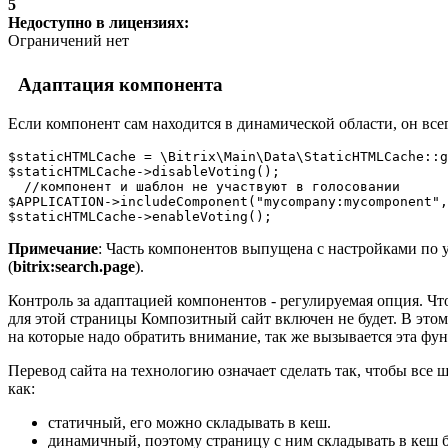
5
Недоступно в лицензиях:
Ограничений нет
Адаптация компонента
Если компонент сам находится в динамической области, он все
$staticHTMLCache = \Bitrix\Main\Data\StaticHTMLCache::g
$staticHTMLCache->disableVoting();

  //компонент и шаблон не участвуют в голосовании

$APPLICATION->includeComponent("mycompany:mycomponent",
$staticHTMLCache->enableVoting();
Примечание
: Часть компонентов выпущена с настройками по 
(
bitrix:search.page
).
Контроль за адаптацией компонентов - регулируемая опция. Ч
для этой страницы Композитный сайт включен не будет. В это
на которые надо обратить внимание, так же вызывается эта фун
Перевод сайта на технологию означает сделать так, чтобы все
как:
статичный, его можно складывать в кеш.
динамичный, поэтому страницу с ним складывать в кеш б