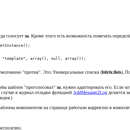
гда голосует
за
. Кроме этого есть возможность помечать опреде
etInstance();

 "template", array(), null, array());

умолчанию "против". Это: Универсальные списки (
bitrix:lists
), П
тобы шаблон "проголосовал"
за
, нужно адаптировать его. Если х
м случае в журнал отладки функцией
AddMessage2Log
делается з
кция.)
 шаблоны компонентов на странице работали корректно в композ
есполезно.