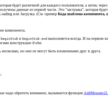
оторая будет различной для каждого пользователя, а затем, чере
получены данные из первой части. Это "заглушка", которая буде
 Loading или Загрузка. (См. пример
Кода шаблона компонента, 
не компонента.
и
выполняется всегда. И на первом хит
-beginStub
beginStub-end
ами конструкции if-else.
несколько, но они не могут быть вложенными друг в друга.
;

орые надо обратить внимание, вызывается функция
AddMessage2L