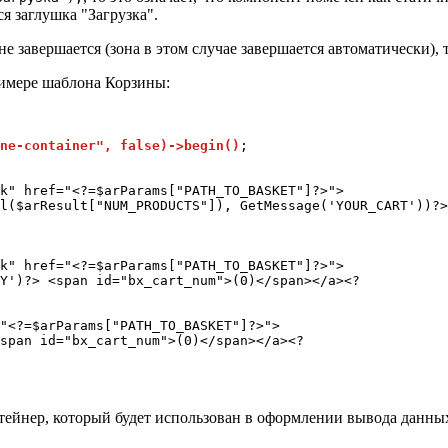
я заглушка "Загрузка".
 не завершается (зона в этом случае завершается автоматически),
имере шаблона Корзины:
ne-container", false)->begin()
; 

k" href="<?=$arParams["PATH_TO_BASKET"]?>">

l($arResult["NUM_PRODUCTS"]), GetMessage('YOUR_CART'))?>
k" href="<?=$arParams["PATH_TO_BASKET"]?>">

Y')?> <span id="bx_cart_num">(0)</span></a><? 

"<?=$arParams["PATH_TO_BASKET"]?>">

span id="bx_cart_num">(0)</span></a><? 

онтейнер, который будет использован в оформлении вывода данн