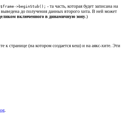
з
- та часть, которая будет записана на
$frame->beginStub();
т выведена до получения данных второго хита. В ней может
целиком включенного в динамичную зону
.)
е к странице (на котором создается кеш) и на аякс-хите. Эти
og
.