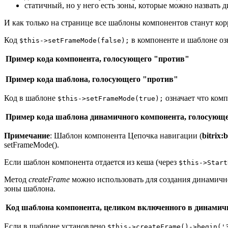
статичный, но у него есть зоны, которые можно назвать
И как только на странице все шаблоны компонентов станут кор
Код
в компоненте и шаблоне оз
$this->setFrameMode(false);
Пример кода компонента, голосующего "против"
Пример кода шаблона, голосующего "против"
Код в шаблоне
означает что ком
$this->setFrameMode(true);
Пример кода шаблона динамичного компонента, голосующег
Примечание
: Шаблон компонента Цепочка навигации (
bitrix
setFrameMode().
Если шаблон компонента отдается из кеша (через
$this->Start
Метод
createFrame
можно использовать для создания динамично
зоны шаблона.
Код шаблона компонента, целиком включенного в динамич
Если в шаблоне установлено
$this->createFrame()->begin('