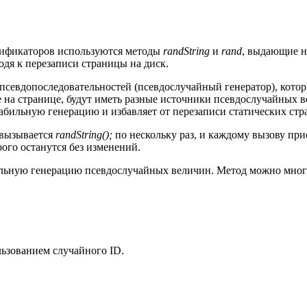
тификаторов используются методы
randString
и
rand
, выдающие н
одя к перезаписи страницы на диск.
псевдопоследовательностей (псевдослучайный генератор), котор
 на странице, будут иметь разные источники псевдослучайных 
абильную генерацию и избавляет от перезаписи статических стр
 вызывается
randString();
по нескольку раз, и каждому вызову при
ого останутся без изменений.
льную генерацию псевдослучайных величин. Метод можно много
льзованием случайного ID.