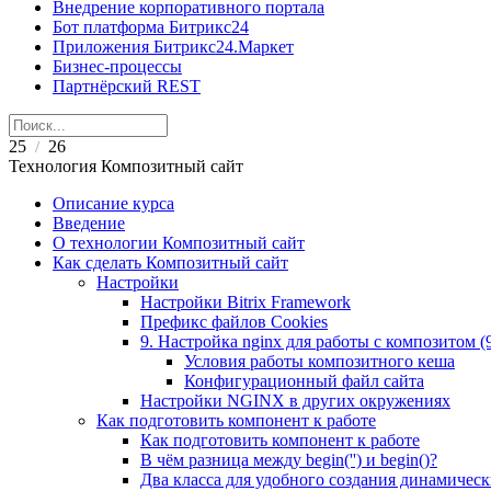
Внедрение корпоративного портала
Бот платформа Битрикс24
Приложения Битрикс24.Маркет
Бизнес-процессы
Партнёрский REST
25
26
/
Технология Композитный сайт
Описание курса
Введение
О технологии Композитный сайт
Как сделать Композитный сайт
Настройки
Настройки Bitrix Framework
Префикс файлов Cookies
9. Настройка nginx для работы с композитом (9.
Условия работы композитного кеша
Конфигурационный файл сайта
Настройки NGINX в других окружениях
Как подготовить компонент к работе
Как подготовить компонент к работе
В чём разница между begin('') и begin()?
Два класса для удобного создания динамическ