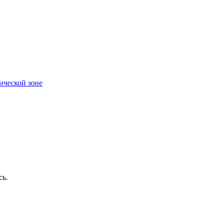
ической зоне
сь.