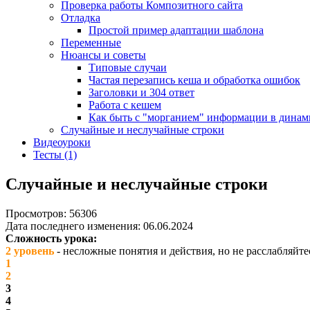
Проверка работы Композитного сайта
Отладка
Простой пример адаптации шаблона
Переменные
Нюансы и советы
Типовые случаи
Частая перезапись кеша и обработка ошибок
Заголовки и 304 ответ
Работа с кешем
Как быть с "морганием" информации в динам
Случайные и неслучайные строки
Видеоуроки
Тесты (1)
Случайные и неслучайные строки
Просмотров: 56306
Дата последнего изменения: 06.06.2024
Сложность урока:
2 уровень
- несложные понятия и действия, но не расслабляйте
1
2
3
4