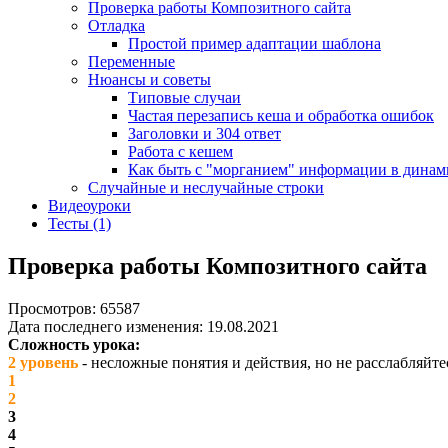
Проверка работы Композитного сайта
Отладка
Простой пример адаптации шаблона
Переменные
Нюансы и советы
Типовые случаи
Частая перезапись кеша и обработка ошибок
Заголовки и 304 ответ
Работа с кешем
Как быть с "морганием" информации в динам
Случайные и неслучайные строки
Видеоуроки
Тесты (1)
Проверка работы Композитного сайта
Просмотров: 65587
Дата последнего изменения: 19.08.2021
Сложность урока:
2 уровень
- несложные понятия и действия, но не расслабляйте
1
2
3
4