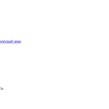
ической зоне
сь.