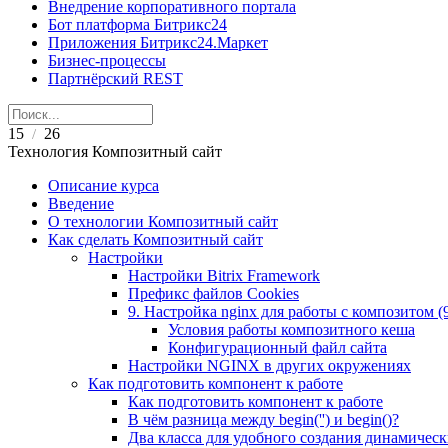
Внедрение корпоративного портала
Бот платформа Битрикс24
Приложения Битрикс24.Маркет
Бизнес-процессы
Партнёрский REST
15
26
/
Технология Композитный сайт
Описание курса
Введение
О технологии Композитный сайт
Как сделать Композитный сайт
Настройки
Настройки Bitrix Framework
Префикс файлов Cookies
9. Настройка nginx для работы с композитом (9.
Условия работы композитного кеша
Конфигурационный файл сайта
Настройки NGINX в других окружениях
Как подготовить компонент к работе
Как подготовить компонент к работе
В чём разница между begin('') и begin()?
Два класса для удобного создания динамическ