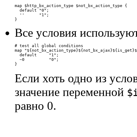
map $http_bx_action_type $not_bx_action_type {

  default "0";

  ''      "1";

}
Все условия использую
# test all global conditions

map "${not_bx_action_type}${not_bx_ajax}${is_get}$
  default     "1";

  ~0          "0";

} 
Если хоть одно из усло
значение переменной
$
равно 0.