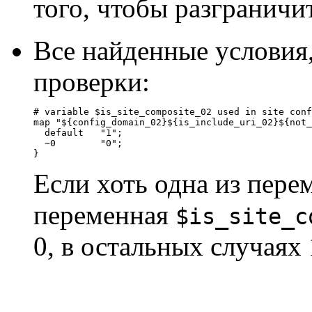
того, чтобы разграничи
Все найденные условия
проверки:
# variable $is_site_composite_02 used in site conf
map "${config_domain_02}${is_include_uri_02}${not_
  default   "1";

  ~0        "0";

}
Если хоть одна из пере
переменная
$is_site_c
0, в остальных случаях 