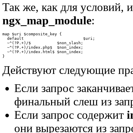
Так же, как для условий,
ngx_map_module
:
map $uri $composite_key {

  default                         $uri;

  ~^(?P
.+)/$           $non_slash;

  ~^(?P
.+)/index.php$  $non_index;

  ~^(?P
.+)/index.html$ $non_index;

}
Действуют следующие пра
Если запрос заканчивает
финальный слеш из зап
Если запрос содержит
i
они вырезаются из запр