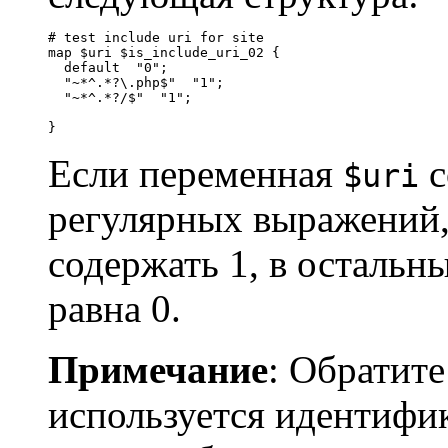
# test include uri for site

map $uri $is_include_uri_02 {

  default  "0";

  "~*^.*?\.php$"  "1";

  "~*^.*?/$"  "1";

}
Если переменная
с
$uri
регулярных выражений
содержать 1, в остальн
равна 0.
Примечание
: Обратите
используется идентифик