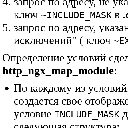
запрос по адресу, не ук
ключ
в
.
~INCLUDE_MASK
запрос по адресу, указа
исключений" ( ключ
~E
Определение условий сдел
http_ngx_map_module
:
По каждому из условий
создается свое отображ
условие
д
INCLUDE_MASK
следующая структура: