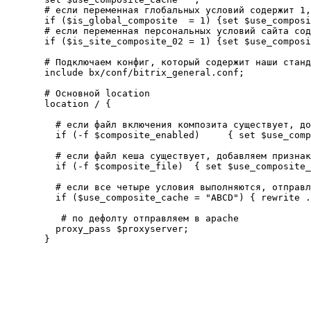
  # если переменная глобальных условий содержит 1,
  if ($is_global_composite  = 1) {set $use_composi
  # если переменная персональных условий сайта сод
  if ($is_site_composite_02 = 1) {set $use_composi
  # Подключаем конфиг, который содержит наши станд
  include bx/conf/bitrix_general.conf;

  # Основной location

  location / {

    # если файл включения композита существует, до
    if (-f $composite_enabled)     { set $use_comp
    # если файл кеша существует, добавляем признак
    if (-f $composite_file)  { set $use_composite_
    # если все четыре условия выполняются, отправл
    if ($use_composite_cache = "ABCD") { rewrite .
     # по дефолту отправляем в apache

    proxy_pass $proxyserver;

  }