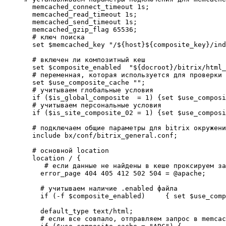
  memcached_connect_timeout 1s;

  memcached_read_timeout 1s;

  memcached_send_timeout 1s;

  memcached_gzip_flag 65536; 

  # ключ поиска

  set $memcached_key "/${host}${composite_key}/ind
  # включен ли композитный кеш

  set $composite_enabled  "${docroot}/bitrix/html_
  # переменная, которая используется для проверки 
  set $use_composite_cache "";

  # учитываем глобальные условия

  if ($is_global_composite  = 1) {set $use_composi
  # учитываем персональные условия

  if ($is_site_composite_02 = 1) {set $use_composi
  # подключаем общие параметры для bitrix окружени
  include bx/conf/bitrix_general.conf;

  # основной location

  location / { 

     # если данные не найдены в кеше проксируем за
    error_page 404 405 412 502 504 = @apache;

    # учитываем наличие .enabled файла

    if (-f $composite_enabled)     { set $use_comp
    default_type text/html;

    # если все совпало, отправляем запрос в memcac