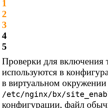
1
2
3
4
5
Проверки для включения 
используются в конфигур
в виртуальном окружении 
/etc/nginx/bx/site_enab
конфигурации, файл обы