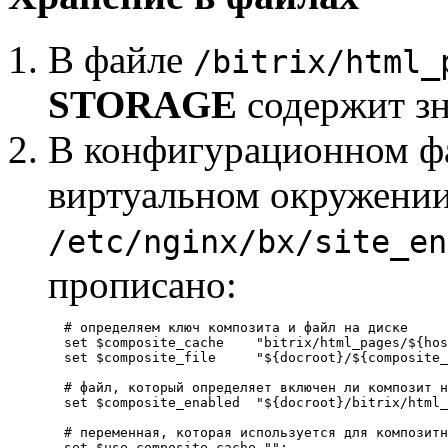
В файле
/bitrix/html_
STORAGE
содержит з
В конфигурационном фа
виртуальном окружении 
/etc/nginx/bx/site_en
прописано:
  # определяем ключ композита и файл на диске

  set $composite_cache    "bitrix/html_pages/${hos
  set $composite_file     "${docroot}/${composite_
  # файл, который определяет включен ли композит н
  set $composite_enabled  "${docroot}/bitrix/html_
  # переменная, которая используется для композитн
  set $use_composite_cache "";
