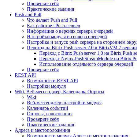
Проверьте себя
Практические задания
Push and Pull
Что делает Push and Pull
Как работает Push-сервер
Информация о версиях сервера очередей
Настройки модуля и сервера очередей
Настройка и запуск push сервера на стороннем окр
Переход на Bitrix Push server 2.0 в BitrixVM 7 версии
Переход с Bitrix Push server 1.0 на Bitrix Push se
Переход с Nginx-PushStreamModule на Bitrix Pus
Использование отдельного сервера очередей
Проверьте себя
REST API
Возможности REST API
Настройки модуля
Wiki, Веб-мессенджер, Календарь, Опросы
Wiki
Веб-мессенджер: настройки модуля
Календарь событий
Опросы, голосования
Проверьте себя
Практические задания
Адреса и местоположения
Возможности модуля Адреса и местоположения