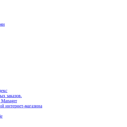
ами
декс
ых заказов.
 Manager
тий интернет-магазина
le