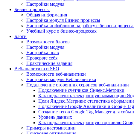
Настройки модуля
Бизнес-процессы
Общая информация
Настройка модуля Бизнес-процессы
Настройка инфоблоков на работу с бизнес-процесс
Учебный курс о бизнес-процессах
Блоги
Возможности блогов
Настройки модуля
Настройка прав
Проверьте себя
Практические задания
Веб-аналитика и SEO
Возможности веб-аналитики
Настройки модуля Веб-аналитика
Подключение сторонних сервисов веб-аналитики
Подключение счётчиков Яндекс.Метрики
Как подключить электронную коммерцию Ян
Цели Яндекс.Метрики: статистика оформленн
Подключение Google Аналитики и Google Tag
Создание тегов Google Tag Manager для собы
Уровень данных
Как подключить электронную торговлю Goog
Примеры кастомизации
Поисковая оптимизация