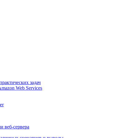
практических задач
Amazon Web Services
er
и веб-сервера
различных сценариев и выводы