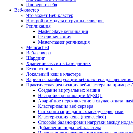
Проверьте себя
Веб-кластер
Что может Веб-кластер
Настройки модуля и группы серверов
Репликация
Master-Slave репликация
Резервная копия
Master-master репликация
Memcached
Веб-сервера
Шардинг
Хранение сессий в базе данных
Безопасность
Локальный кеш в кластере
Варианты конфигурации веб-кластера для решения 
Практическая реализация веб-кластера на примере 
Создание виртуальных машин
Настройка репликации MySQL
Аварийное переключение в случае отказа mast
Кластеризация веб-сервера
Синхронизация данных между серверами
Кластеризация кеша (memcached)
Способы балансировки нагрузки между нодам
Добавление ноды веб-кластера
Нагрузочное тестирование кластера, анализ 