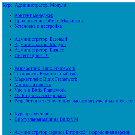
Курс: Администратор. Модули
Контент-менеджер
Продвижение сайта и Маркетинг
Установка и настройка
Администратор. Базовый
Администратор. Модули
Администратор. Бизнес
Интеграция с 1С
Разработчик Bitrix Framework
Технология Композитный сайт
Маркетплейс Bitrix Framework
Многосайтовость
Vue.js и Bitrix Framework
1С-Битрикс: Энтерпрайз
Разработка и эксплуатация высоконагруженных проектов
Курс для хостеров
Виртуальная машина BitrixVM
Администратор сервиса Битрикс24 (коробочная версия)