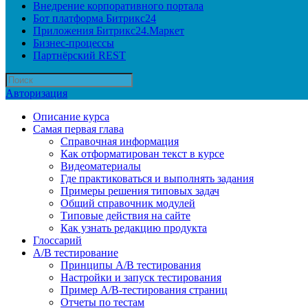
Внедрение корпоративного портала
Бот платформа Битрикс24
Приложения Битрикс24.Маркет
Бизнес-процессы
Партнёрский REST
Авторизация
Описание курса
Самая первая глава
Справочная информация
Как отформатирован текст в курсе
Видеоматериалы
Где практиковаться и выполнять задания
Примеры решения типовых задач
Общий справочник модулей
Типовые действия на сайте
Как узнать редакцию продукта
Глоссарий
A/B тестирование
Принципы A/B тестирования
Настройки и запуск тестирования
Пример A/B-тестирования страниц
Отчеты по тестам