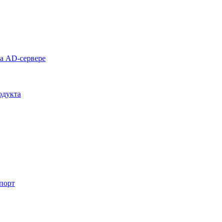
на AD-сервере
одукта
спорт