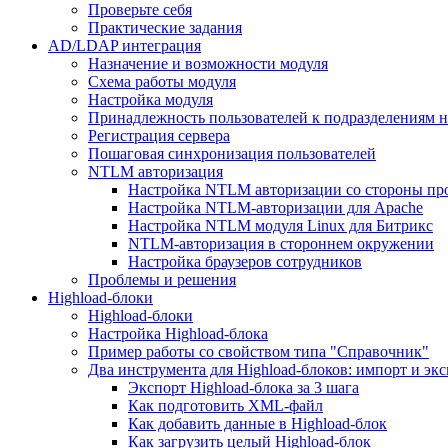
Проверьте себя
Практические задания
AD/LDAP интеграция
Назначение и возможности модуля
Схема работы модуля
Настройка модуля
Принадлежность пользователей к подразделениям 
Регистрация сервера
Пошаговая синхронизация пользователей
NTLM авторизация
Настройка NTLM авторизации со стороны пр
Настройка NTLM-авторизации для Apache
Настройка NTLM модуля Linux для Битрикс
NTLM-авторизация в стороннем окружении
Настройка браузеров сотрудников
Проблемы и решения
Highload-блоки
Highload-блоки
Настройка Highload-блока
Пример работы со свойством типа "Справочник"
Два инструмента для Highload-блоков: импорт и эк
Экспорт Highload-блока за 3 шага
Как подготовить XML-файл
Как добавить данные в Highload-блок
Как загрузить целый Highload-блок