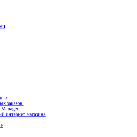
ами
декс
ых заказов.
 Manager
тий интернет-магазина
le