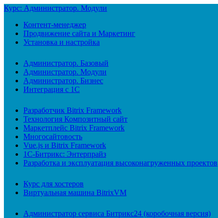
Курс: Администратор. Модули
Контент-менеджер
Продвижение сайта и Маркетинг
Установка и настройка
Администратор. Базовый
Администратор. Модули
Администратор. Бизнес
Интеграция с 1С
Разработчик Bitrix Framework
Технология Композитный сайт
Маркетплейс Bitrix Framework
Многосайтовость
Vue.js и Bitrix Framework
1С-Битрикс: Энтерпрайз
Разработка и эксплуатация высоконагруженных проектов
Курс для хостеров
Виртуальная машина BitrixVM
Администратор сервиса Битрикс24 (коробочная версия)