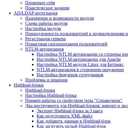
Проверьте себя
Практические задания
AD/LDAP интеграция
Назначение и возможности модуля
Схема работы модуля
Настройка модуля
Принадлежность пользователей к подразделениям 
Регистрация сервера
Пошаговая синхронизация пользователей
NTLM авторизация
Настройка NTLM авторизации со стороны пр
Настройка NTLM-авторизации для Apache
Настройка NTLM модуля Linux для Битрикс
NTLM-авторизация в стороннем окружении
Настройка браузеров сотрудников
Проблемы и решения
Highload-блоки
Highload-блоки
Настройка Highload-блока
Пример работы со свойством типа "Справочник"
Два инструмента для Highload-блоков: импорт и эк
Экспорт Highload-блока за 3 шага
Как подготовить XML-файл
Как добавить данные в Highload-блок
Как загрузить целый Highload-блок