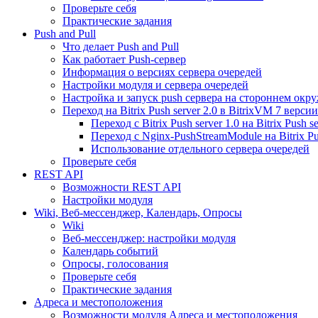
Проверьте себя
Практические задания
Push and Pull
Что делает Push and Pull
Как работает Push-сервер
Информация о версиях сервера очередей
Настройки модуля и сервера очередей
Настройка и запуск push сервера на стороннем окр
Переход на Bitrix Push server 2.0 в BitrixVM 7 версии
Переход с Bitrix Push server 1.0 на Bitrix Push se
Переход с Nginx-PushStreamModule на Bitrix Pus
Использование отдельного сервера очередей
Проверьте себя
REST API
Возможности REST API
Настройки модуля
Wiki, Веб-мессенджер, Календарь, Опросы
Wiki
Веб-мессенджер: настройки модуля
Календарь событий
Опросы, голосования
Проверьте себя
Практические задания
Адреса и местоположения
Возможности модуля Адреса и местоположения