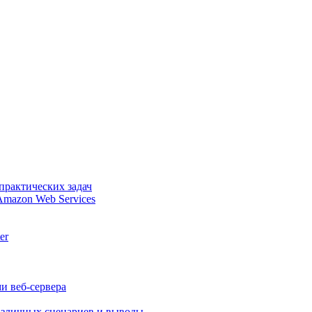
практических задач
Amazon Web Services
er
и веб-сервера
различных сценариев и выводы