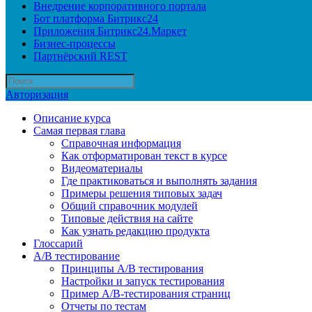
Внедрение корпоративного портала
Бот платформа Битрикс24
Приложения Битрикс24.Маркет
Бизнес-процессы
Партнёрский REST
Авторизация
Описание курса
Самая первая глава
Справочная информация
Как отформатирован текст в курсе
Видеоматериалы
Где практиковаться и выполнять задания
Примеры решения типовых задач
Общий справочник модулей
Типовые действия на сайте
Как узнать редакцию продукта
Глоссарий
A/B тестирование
Принципы A/B тестирования
Настройки и запуск тестирования
Пример A/B-тестирования страниц
Отчеты по тестам