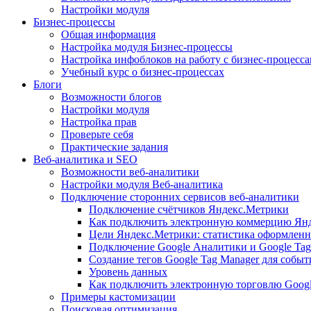
Настройки модуля
Бизнес-процессы
Общая информация
Настройка модуля Бизнес-процессы
Настройка инфоблоков на работу с бизнес-процесс
Учебный курс о бизнес-процессах
Блоги
Возможности блогов
Настройки модуля
Настройка прав
Проверьте себя
Практические задания
Веб-аналитика и SEO
Возможности веб-аналитики
Настройки модуля Веб-аналитика
Подключение сторонних сервисов веб-аналитики
Подключение счётчиков Яндекс.Метрики
Как подключить электронную коммерцию Ян
Цели Яндекс.Метрики: статистика оформленн
Подключение Google Аналитики и Google Tag
Создание тегов Google Tag Manager для собы
Уровень данных
Как подключить электронную торговлю Goog
Примеры кастомизации
Поисковая оптимизация