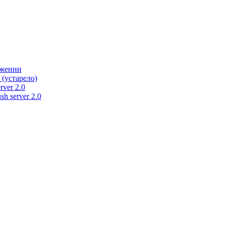
ужении
 (устарело)
rver 2.0
h server 2.0