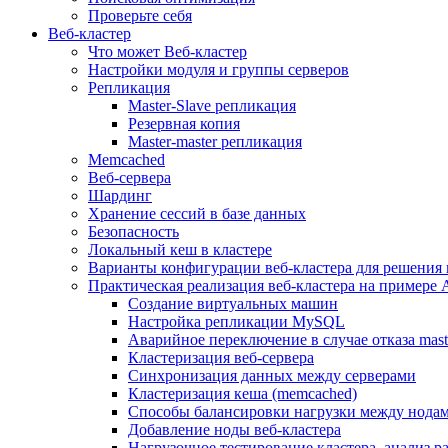
Проверьте себя
Веб-кластер
Что может Веб-кластер
Настройки модуля и группы серверов
Репликация
Master-Slave репликация
Резервная копия
Master-master репликация
Memcached
Веб-сервера
Шардинг
Хранение сессий в базе данных
Безопасность
Локальный кеш в кластере
Варианты конфигурации веб-кластера для решения 
Практическая реализация веб-кластера на примере 
Создание виртуальных машин
Настройка репликации MySQL
Аварийное переключение в случае отказа mast
Кластеризация веб-сервера
Синхронизация данных между серверами
Кластеризация кеша (memcached)
Способы балансировки нагрузки между нодам
Добавление ноды веб-кластера
Нагрузочное тестирование кластера, анализ 