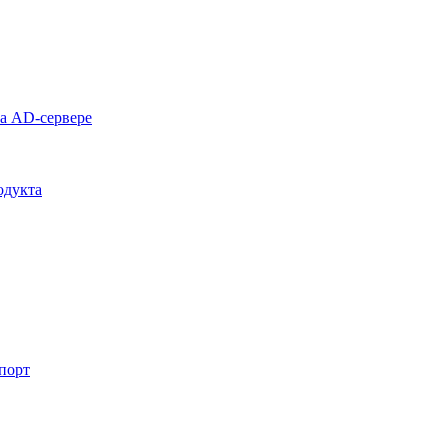
на AD-сервере
одукта
спорт