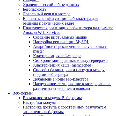
Хранение сессий в базе данных
Безопасность
Локальный кеш в кластере
Варианты конфигурации веб-кластера для
решения практических задач
Практическая реализация веб-кластера на примере
Amazon Web Services
Создание виртуальных машин
Настройка репликации MySQL
Аварийное переключение в случае отказа
master
Кластеризация веб-сервера
Синхронизация данных между серверами
Кластеризация кеша (memcached)
Способы балансировки нагрузки между
нодами веб-сервера
Добавление ноды веб-кластера
Нагрузочное тестирование кластера, анализ
различных сценариев и выводы
Веб-формы
Возможности модуля Веб-формы
Настройки модуля
Настройка доступа к собственным результатам
заполнения веб-формы