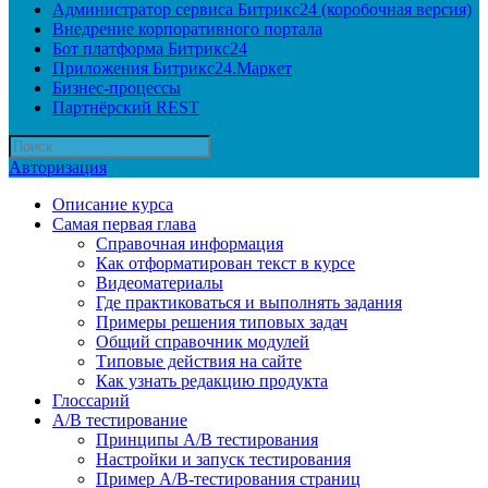
Администратор сервиса Битрикс24 (коробочная версия)
Внедрение корпоративного портала
Бот платформа Битрикс24
Приложения Битрикс24.Маркет
Бизнес-процессы
Партнёрский REST
Авторизация
Описание курса
Самая первая глава
Справочная информация
Как отформатирован текст в курсе
Видеоматериалы
Где практиковаться и выполнять задания
Примеры решения типовых задач
Общий справочник модулей
Типовые действия на сайте
Как узнать редакцию продукта
Глоссарий
A/B тестирование
Принципы A/B тестирования
Настройки и запуск тестирования
Пример A/B-тестирования страниц