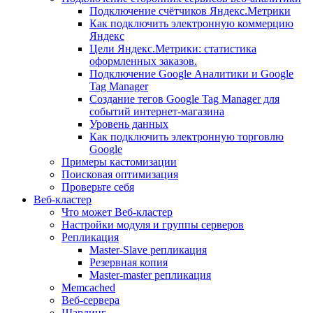
Подключение счётчиков Яндекс.Метрики
Как подключить электронную коммерцию
Яндекс
Цели Яндекс.Метрики: статистика
оформленных заказов.
Подключение Google Аналитики и Google
Tag Manager
Создание тегов Google Tag Manager для
событий интернет-магазина
Уровень данных
Как подключить электронную торговлю
Google
Примеры кастомизации
Поисковая оптимизация
Проверьте себя
Веб-кластер
Что может Веб-кластер
Настройки модуля и группы серверов
Репликация
Master-Slave репликация
Резервная копия
Master-master репликация
Memcached
Веб-сервера
Шардинг