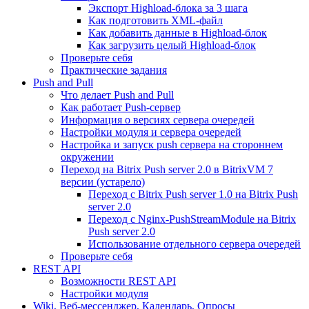
Экспорт Highload-блока за 3 шага
Как подготовить XML-файл
Как добавить данные в Highload-блок
Как загрузить целый Highload-блок
Проверьте себя
Практические задания
Push and Pull
Что делает Push and Pull
Как работает Push-сервер
Информация о версиях сервера очередей
Настройки модуля и сервера очередей
Настройка и запуск push сервера на стороннем
окружении
Переход на Bitrix Push server 2.0 в BitrixVM 7
версии (устарело)
Переход с Bitrix Push server 1.0 на Bitrix Push
server 2.0
Переход с Nginx-PushStreamModule на Bitrix
Push server 2.0
Использование отдельного сервера очередей
Проверьте себя
REST API
Возможности REST API
Настройки модуля
Wiki, Веб-мессенджер, Календарь, Опросы