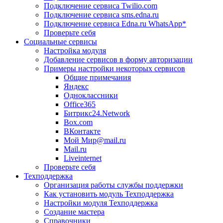
Подключение сервиса Twilio.com
Подключение сервиса sms.edna.ru
Подключение сервиса Edna.ru WhatsApp*
Проверьте себя
Социальные сервисы
Настройка модуля
Добавление сервисов в форму авторизации
Примеры настройки некоторых сервисов
Общие примечания
Яндекс
Одноклассники
Office365
Битрикс24.Network
Box.com
ВКонтакте
Мой Мир@mail.ru
Mail.ru
Liveinternet
Проверьте себя
Техподдержка
Организация работы службы поддержки
Как установить модуль Техподдержка
Настройки модуля Техподдержка
Создание мастера
Справочники