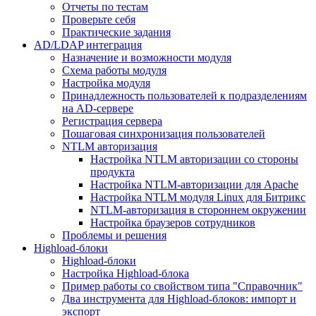
Отчеты по тестам
Проверьте себя
Практические задания
AD/LDAP интеграция
Назначение и возможности модуля
Схема работы модуля
Настройка модуля
Принадлежность пользователей к подразделениям
на AD-сервере
Регистрация сервера
Пошаговая синхронизация пользователей
NTLM авторизация
Настройка NTLM авторизации со стороны
продукта
Настройка NTLM-авторизации для Apache
Настройка NTLM модуля Linux для Битрикс
NTLM-авторизация в стороннем окружении
Настройка браузеров сотрудников
Проблемы и решения
Highload-блоки
Highload-блоки
Настройка Highload-блока
Пример работы со свойством типа "Справочник"
Два инструмента для Highload-блоков: импорт и
экспорт