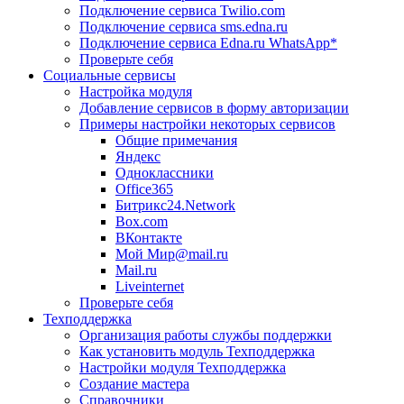
Подключение сервиса Twilio.com
Подключение сервиса sms.edna.ru
Подключение сервиса Edna.ru WhatsApp*
Проверьте себя
Социальные сервисы
Настройка модуля
Добавление сервисов в форму авторизации
Примеры настройки некоторых сервисов
Общие примечания
Яндекс
Одноклассники
Office365
Битрикс24.Network
Box.com
ВКонтакте
Мой Мир@mail.ru
Mail.ru
Liveinternet
Проверьте себя
Техподдержка
Организация работы службы поддержки
Как установить модуль Техподдержка
Настройки модуля Техподдержка
Создание мастера
Справочники