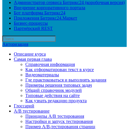
Администратор сервиса Битрикс24 (коробочная версия)
Внедрение корпоративного портала
Бот платформа Битрикс24
Приложения Битрикс24.Маркет
Бизнес-процессы
Партнёрский REST
Авторизация
Описание курса
Самая первая глава
Справочная информация
Как отформатирован текст в курсе
Видеоматериалы
Где практиковаться и выполнять задания
Примеры решения типовых задач
Общий справочник модулей
Типовые действия на сайте
Как узнать редакцию продукта
Глоссарий
A/B тестирование
Принципы A/B тестирования
Настройки и запуск тестирования
Пример A/B-тестирования страниц