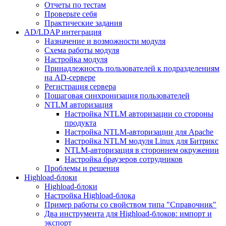
Отчеты по тестам
Проверьте себя
Практические задания
AD/LDAP интеграция
Назначение и возможности модуля
Схема работы модуля
Настройка модуля
Принадлежность пользователей к подразделениям
на AD-сервере
Регистрация сервера
Пошаговая синхронизация пользователей
NTLM авторизация
Настройка NTLM авторизации со стороны
продукта
Настройка NTLM-авторизации для Apache
Настройка NTLM модуля Linux для Битрикс
NTLM-авторизация в стороннем окружении
Настройка браузеров сотрудников
Проблемы и решения
Highload-блоки
Highload-блоки
Настройка Highload-блока
Пример работы со свойством типа "Справочник"
Два инструмента для Highload-блоков: импорт и
экспорт