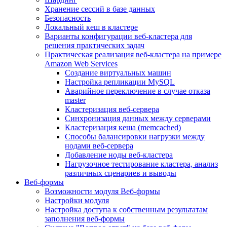
Хранение сессий в базе данных
Безопасность
Локальный кеш в кластере
Варианты конфигурации веб-кластера для
решения практических задач
Практическая реализация веб-кластера на примере
Amazon Web Services
Создание виртуальных машин
Настройка репликации MySQL
Аварийное переключение в случае отказа
master
Кластеризация веб-сервера
Синхронизация данных между серверами
Кластеризация кеша (memcached)
Способы балансировки нагрузки между
нодами веб-сервера
Добавление ноды веб-кластера
Нагрузочное тестирование кластера, анализ
различных сценариев и выводы
Веб-формы
Возможности модуля Веб-формы
Настройки модуля
Настройка доступа к собственным результатам
заполнения веб-формы