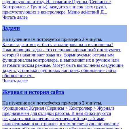
групповую политику. На странице Группы (Сервисы >
Контроллер > Группы) находится список всех групп,
присутствующих в контроллере. Меню действий Д...
Читать далее
Задачи
На изучение вам потребуется примерно 2 минуты.
Какие задачи могут быть запланированы и выполнены?
Планировщик задач - это специализированный инструмент,
который накапливает задания, формируемые остальным
функционалом контроллера, и выполняет их в ручном или
автоматическом режиме. Могут быть выполнены следующие
задачи: установка групповых настроек; обновление сайта;
обновление сч...
Читать далее
Журнал и история сайта
На изучение вам потребуется примерно 2 минуты.
Функционал Журнал (Сервисы > Контроллер > Журнал)
предназначен для отладки работы. В нём фиксируются
результаты выполнения всех операций над сайтами,
включенными в контроллер, в том числе: журналирование
примечаний при смене группы и обновление счетчиков при