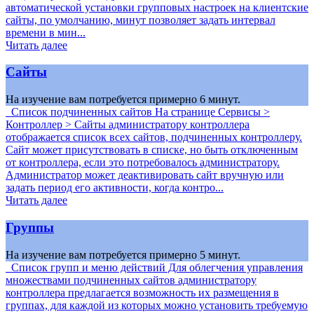
автоматической установки групповых настроек на клиентские
сайты, по умолчанию, минут позволяет задать интервал
времени в мин...
Читать далее
Сайты
На изучение вам потребуется примерно 6 минут.
Список подчиненных сайтов На странице Сервисы >
Контроллер > Сайты администратору контроллера
отображается список всех сайтов, подчиненных контроллеру.
Сайт может присутствовать в списке, но быть отключенным
от контроллера, если это потребовалось администратору.
Администратор может деактивировать сайт вручную или
задать период его активности, когда контро...
Читать далее
Группы
На изучение вам потребуется примерно 5 минут.
Список групп и меню действий Для облегчения управления
множествами подчиненных сайтов администратору
контроллера предлагается возможность их размещения в
группах, для каждой из которых можно установить требуемую