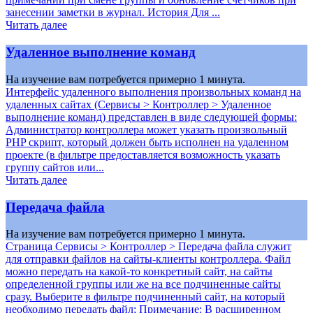
занесении заметки в журнал. История Для ...
Читать далее
Удаленное выполнение команд
На изучение вам потребуется примерно 1 минута.
Интерфейс удаленного выполнения произвольных команд на
удаленных сайтах (Сервисы > Контроллер > Удаленное
выполнение команд) представлен в виде следующей формы:
Администратор контроллера может указать произвольный
PHP скрипт, который должен быть исполнен на удаленном
проекте (в фильтре предоставляется возможность указать
группу сайтов или...
Читать далее
Передача файла
На изучение вам потребуется примерно 1 минута.
Страница Сервисы > Контроллер > Передача файла служит
для отправки файлов на сайты-клиенты контроллера. Файл
можно передать на какой-то конкретный сайт, на сайты
определенной группы или же на все подчиненные сайты
сразу. Выберите в фильтре подчиненный сайт, на который
необходимо передать файл; Примечание: В расширенном