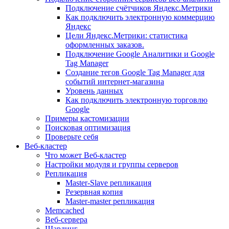
Подключение счётчиков Яндекс.Метрики
Как подключить электронную коммерцию
Яндекс
Цели Яндекс.Метрики: статистика
оформленных заказов.
Подключение Google Аналитики и Google
Tag Manager
Создание тегов Google Tag Manager для
событий интернет-магазина
Уровень данных
Как подключить электронную торговлю
Google
Примеры кастомизации
Поисковая оптимизация
Проверьте себя
Веб-кластер
Что может Веб-кластер
Настройки модуля и группы серверов
Репликация
Master-Slave репликация
Резервная копия
Master-master репликация
Memcached
Веб-сервера
Шардинг