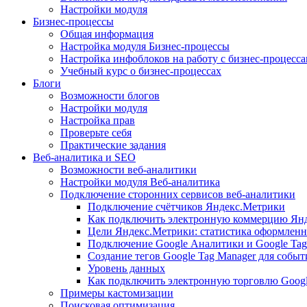
Настройки модуля
Бизнес-процессы
Общая информация
Настройка модуля Бизнес-процессы
Настройка инфоблоков на работу с бизнес-процесс
Учебный курс о бизнес-процессах
Блоги
Возможности блогов
Настройки модуля
Настройка прав
Проверьте себя
Практические задания
Веб-аналитика и SEO
Возможности веб-аналитики
Настройки модуля Веб-аналитика
Подключение сторонних сервисов веб-аналитики
Подключение счётчиков Яндекс.Метрики
Как подключить электронную коммерцию Ян
Цели Яндекс.Метрики: статистика оформленн
Подключение Google Аналитики и Google Tag
Создание тегов Google Tag Manager для собы
Уровень данных
Как подключить электронную торговлю Goog
Примеры кастомизации
Поисковая оптимизация