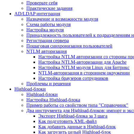
Проверьте себя
Практические задания
AD/LDAP интеграция
Назначение и возможности модуля
Схема работы модуля
Настройка модуля
Принадлежность пользователей к подразделениям 
Регистрация сервера
Пошаговая синхронизация пользователей
NTLM авторизация
Настройка NTLM авторизации со стороны пр
Настройка NTLM-авторизации для Apache
Настройка NTLM модуля Linux для Битрикс
NTLM-авторизация в стороннем окружении
Настройка браузеров сотрудников
Проблемы и решения
Highload-блоки
Highload-блоки
Настройка Highload-блока
Пример работы со свойством типа "Справочник"
Два инструмента для Highload-блоков: импорт и эк
Экспорт Highload-блока за 3 шага
Как подготовить XML-файл
Как добавить данные в Highload-блок
Как загрузить целый Highload-блок