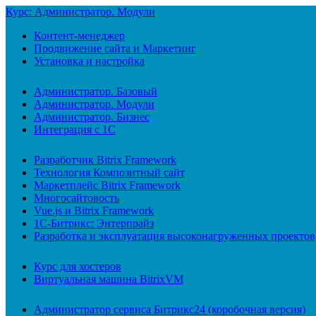
Курс: Администратор. Модули
Контент-менеджер
Продвижение сайта и Маркетинг
Установка и настройка
Администратор. Базовый
Администратор. Модули
Администратор. Бизнес
Интеграция с 1С
Разработчик Bitrix Framework
Технология Композитный сайт
Маркетплейс Bitrix Framework
Многосайтовость
Vue.js и Bitrix Framework
1С-Битрикс: Энтерпрайз
Разработка и эксплуатация высоконагруженных проектов
Курс для хостеров
Виртуальная машина BitrixVM
Администратор сервиса Битрикс24 (коробочная версия)