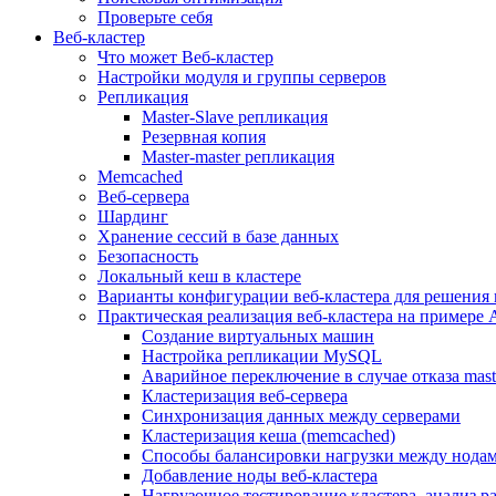
Проверьте себя
Веб-кластер
Что может Веб-кластер
Настройки модуля и группы серверов
Репликация
Master-Slave репликация
Резервная копия
Master-master репликация
Memcached
Веб-сервера
Шардинг
Хранение сессий в базе данных
Безопасность
Локальный кеш в кластере
Варианты конфигурации веб-кластера для решения 
Практическая реализация веб-кластера на примере 
Создание виртуальных машин
Настройка репликации MySQL
Аварийное переключение в случае отказа mast
Кластеризация веб-сервера
Синхронизация данных между серверами
Кластеризация кеша (memcached)
Способы балансировки нагрузки между нодам
Добавление ноды веб-кластера
Нагрузочное тестирование кластера, анализ 