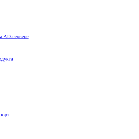
на AD-сервере
одукта
спорт