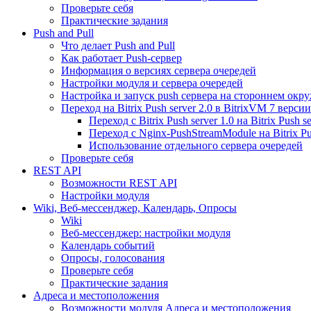
Проверьте себя
Практические задания
Push and Pull
Что делает Push and Pull
Как работает Push-сервер
Информация о версиях сервера очередей
Настройки модуля и сервера очередей
Настройка и запуск push сервера на стороннем окр
Переход на Bitrix Push server 2.0 в BitrixVM 7 версии
Переход с Bitrix Push server 1.0 на Bitrix Push se
Переход с Nginx-PushStreamModule на Bitrix Pus
Использование отдельного сервера очередей
Проверьте себя
REST API
Возможности REST API
Настройки модуля
Wiki, Веб-мессенджер, Календарь, Опросы
Wiki
Веб-мессенджер: настройки модуля
Календарь событий
Опросы, голосования
Проверьте себя
Практические задания
Адреса и местоположения
Возможности модуля Адреса и местоположения