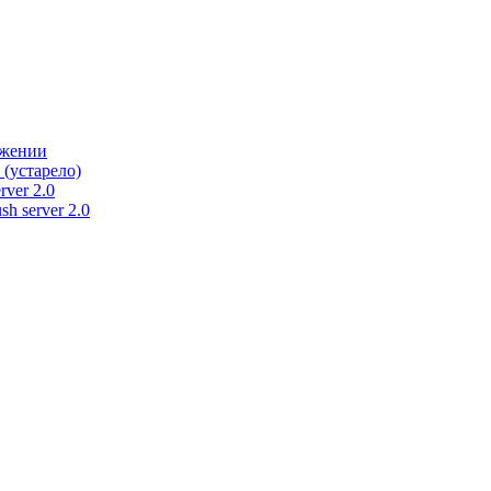
ужении
 (устарело)
rver 2.0
h server 2.0