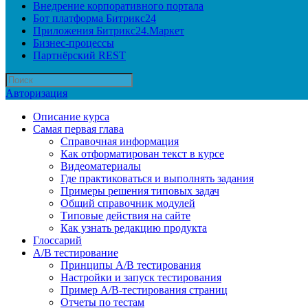
Внедрение корпоративного портала
Бот платформа Битрикс24
Приложения Битрикс24.Маркет
Бизнес-процессы
Партнёрский REST
Авторизация
Описание курса
Самая первая глава
Справочная информация
Как отформатирован текст в курсе
Видеоматериалы
Где практиковаться и выполнять задания
Примеры решения типовых задач
Общий справочник модулей
Типовые действия на сайте
Как узнать редакцию продукта
Глоссарий
A/B тестирование
Принципы A/B тестирования
Настройки и запуск тестирования
Пример A/B-тестирования страниц
Отчеты по тестам