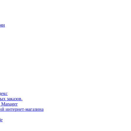
ами
декс
ых заказов.
 Manager
тий интернет-магазина
le