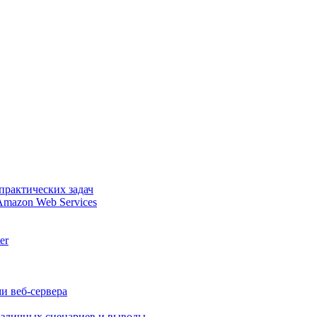
практических задач
Amazon Web Services
er
и веб-сервера
различных сценариев и выводы