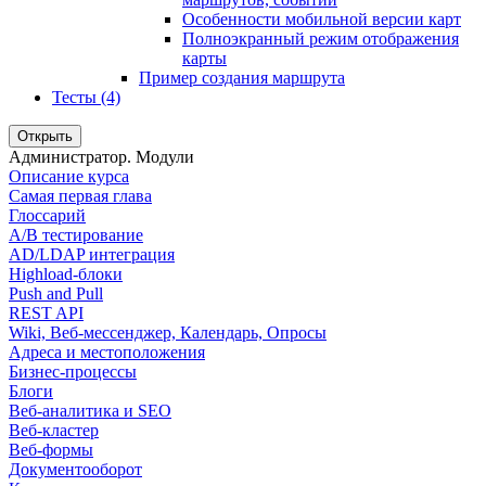
Особенности мобильной версии карт
Полноэкранный режим отображения
карты
Пример создания маршрута
Тесты (4)
Открыть
Администратор. Модули
Описание курса
Самая первая глава
Глоссарий
A/B тестирование
AD/LDAP интеграция
Highload-блоки
Push and Pull
REST API
Wiki, Веб-мессенджер, Календарь, Опросы
Адреса и местоположения
Бизнес-процессы
Блоги
Веб-аналитика и SEO
Веб-кластер
Веб-формы
Документооборот