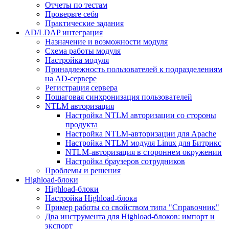
Отчеты по тестам
Проверьте себя
Практические задания
AD/LDAP интеграция
Назначение и возможности модуля
Схема работы модуля
Настройка модуля
Принадлежность пользователей к подразделениям
на AD-сервере
Регистрация сервера
Пошаговая синхронизация пользователей
NTLM авторизация
Настройка NTLM авторизации со стороны
продукта
Настройка NTLM-авторизации для Apache
Настройка NTLM модуля Linux для Битрикс
NTLM-авторизация в стороннем окружении
Настройка браузеров сотрудников
Проблемы и решения
Highload-блоки
Highload-блоки
Настройка Highload-блока
Пример работы со свойством типа "Справочник"
Два инструмента для Highload-блоков: импорт и
экспорт