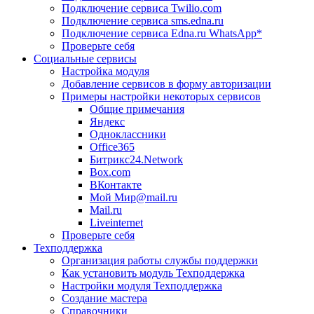
Подключение сервиса Twilio.com
Подключение сервиса sms.edna.ru
Подключение сервиса Edna.ru WhatsApp*
Проверьте себя
Социальные сервисы
Настройка модуля
Добавление сервисов в форму авторизации
Примеры настройки некоторых сервисов
Общие примечания
Яндекс
Одноклассники
Office365
Битрикс24.Network
Box.com
ВКонтакте
Мой Мир@mail.ru
Mail.ru
Liveinternet
Проверьте себя
Техподдержка
Организация работы службы поддержки
Как установить модуль Техподдержка
Настройки модуля Техподдержка
Создание мастера
Справочники