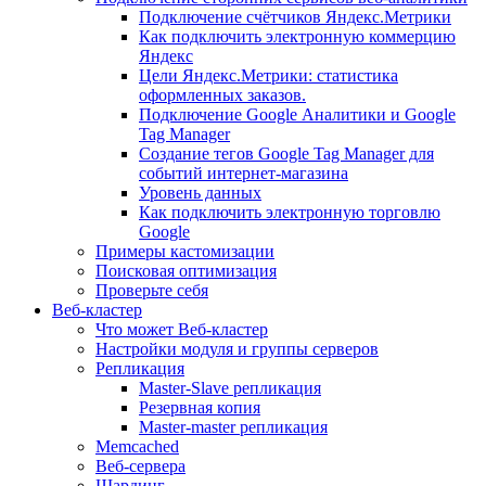
Подключение счётчиков Яндекс.Метрики
Как подключить электронную коммерцию
Яндекс
Цели Яндекс.Метрики: статистика
оформленных заказов.
Подключение Google Аналитики и Google
Tag Manager
Создание тегов Google Tag Manager для
событий интернет-магазина
Уровень данных
Как подключить электронную торговлю
Google
Примеры кастомизации
Поисковая оптимизация
Проверьте себя
Веб-кластер
Что может Веб-кластер
Настройки модуля и группы серверов
Репликация
Master-Slave репликация
Резервная копия
Master-master репликация
Memcached
Веб-сервера
Шардинг