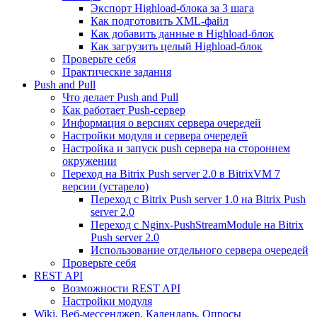
Экспорт Highload-блока за 3 шага
Как подготовить XML-файл
Как добавить данные в Highload-блок
Как загрузить целый Highload-блок
Проверьте себя
Практические задания
Push and Pull
Что делает Push and Pull
Как работает Push-сервер
Информация о версиях сервера очередей
Настройки модуля и сервера очередей
Настройка и запуск push сервера на стороннем
окружении
Переход на Bitrix Push server 2.0 в BitrixVM 7
версии (устарело)
Переход с Bitrix Push server 1.0 на Bitrix Push
server 2.0
Переход с Nginx-PushStreamModule на Bitrix
Push server 2.0
Использование отдельного сервера очередей
Проверьте себя
REST API
Возможности REST API
Настройки модуля
Wiki, Веб-мессенджер, Календарь, Опросы