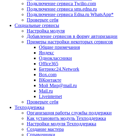
Подключение сервиса Twilio.com
Подключение сервиса sms.edna.ru
Подключение сервиса Edna.ru WhatsApp*
Проверьте себя
Социальные сервисы
Настройка модуля
Добавление сервисов в форму авторизации
Примеры настройки некоторых сервисов
Общие примечания
Яндекс
Одноклассники
Office365
Битрикс24.Network
Box.com
ВКонтакте
Мой Мир@mail.ru
Mail.ru
Liveinternet
Проверьте себя
Техподдержка
Организация работы службы поддержки
Как установить модуль Техподдержка
Настройки модуля Техподдержка
Создание мастера
Справочники