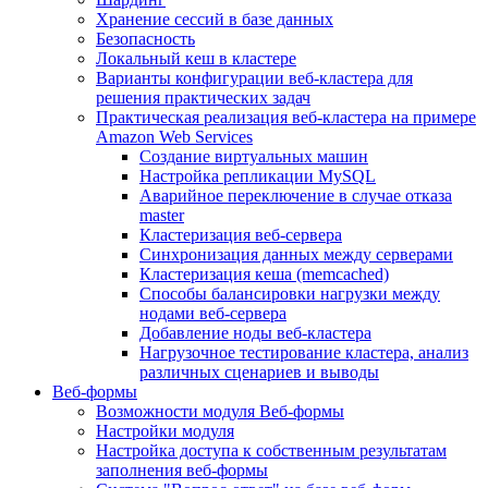
Хранение сессий в базе данных
Безопасность
Локальный кеш в кластере
Варианты конфигурации веб-кластера для
решения практических задач
Практическая реализация веб-кластера на примере
Amazon Web Services
Создание виртуальных машин
Настройка репликации MySQL
Аварийное переключение в случае отказа
master
Кластеризация веб-сервера
Синхронизация данных между серверами
Кластеризация кеша (memcached)
Способы балансировки нагрузки между
нодами веб-сервера
Добавление ноды веб-кластера
Нагрузочное тестирование кластера, анализ
различных сценариев и выводы
Веб-формы
Возможности модуля Веб-формы
Настройки модуля
Настройка доступа к собственным результатам
заполнения веб-формы