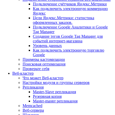
Подключение счётчиков Яндекс.Метрики
Как подключить электронную коммерцию
Яндекс
Цели Яндекс.Метрики: статистика
оформленных заказов.
Подключение Google Аналитики и Google
Tag Manager
Создание тегов Google Tag Manager для
событий интернет-магазина
Уровень данных
Как подключить электронную торговлю
Google
Примеры кастомизации
Поисковая оптимизация
Проверьте себя
Веб-кластер
Что может Веб-кластер
Настройки модуля и группы серверов
Репликация
Master-Slave репликация
Резервная копия
Master-master репликация
Memcached
Веб-сервера
Шардинг