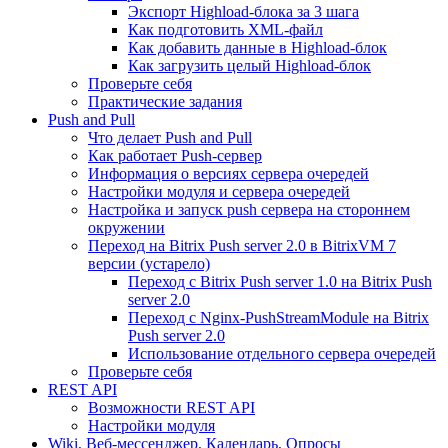
Экспорт Highload-блока за 3 шага
Как подготовить XML-файл
Как добавить данные в Highload-блок
Как загрузить целый Highload-блок
Проверьте себя
Практические задания
Push and Pull
Что делает Push and Pull
Как работает Push-сервер
Информация о версиях сервера очередей
Настройки модуля и сервера очередей
Настройка и запуск push сервера на стороннем
окружении
Переход на Bitrix Push server 2.0 в BitrixVM 7
версии (устарело)
Переход с Bitrix Push server 1.0 на Bitrix Push
server 2.0
Переход с Nginx-PushStreamModule на Bitrix
Push server 2.0
Использование отдельного сервера очередей
Проверьте себя
REST API
Возможности REST API
Настройки модуля
Wiki, Веб-мессенджер, Календарь, Опросы