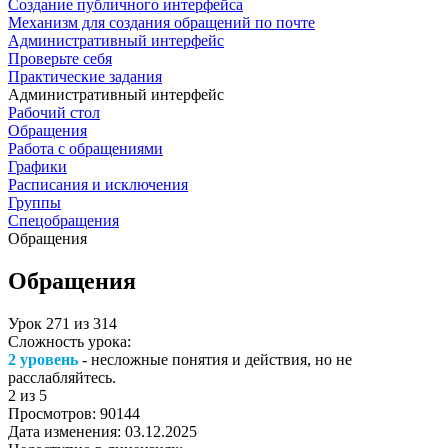
Создание публичного интерфейса
Механизм для создания обращений по почте
Административный интерфейс
Проверьте себя
Практические задания
Административный интерфейс
Рабочий стол
Обращения
Работа с обращениями
Графики
Расписания и исключения
Группы
Спецобращения
Обращения
Обращения
Урок
271
из
314
Сложность урока:
2 уровень
- несложные понятия и действия, но не
расслабляйтесь.
2
из 5
Просмотров:
90144
Дата изменения:
03.12.2025