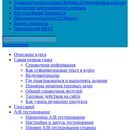
Администратор сервиса Битрикс24 (коробочная версия)
Внедрение корпоративного портала
Бот платформа Битрикс24
Приложения Битрикс24.Маркет
Бизнес-процессы
Партнёрский REST
Авторизация
Описание курса
Самая первая глава
Справочная информация
Как отформатирован текст в курсе
Видеоматериалы
Где практиковаться и выполнять задания
Примеры решения типовых задач
Общий справочник модулей
Типовые действия на сайте
Как узнать редакцию продукта
Глоссарий
A/B тестирование
Принципы A/B тестирования
Настройки и запуск тестирования
Пример A/B-тестирования страниц