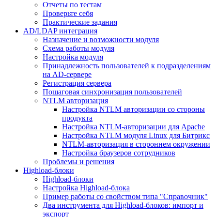
Отчеты по тестам
Проверьте себя
Практические задания
AD/LDAP интеграция
Назначение и возможности модуля
Схема работы модуля
Настройка модуля
Принадлежность пользователей к подразделениям
на AD-сервере
Регистрация сервера
Пошаговая синхронизация пользователей
NTLM авторизация
Настройка NTLM авторизации со стороны
продукта
Настройка NTLM-авторизации для Apache
Настройка NTLM модуля Linux для Битрикс
NTLM-авторизация в стороннем окружении
Настройка браузеров сотрудников
Проблемы и решения
Highload-блоки
Highload-блоки
Настройка Highload-блока
Пример работы со свойством типа "Справочник"
Два инструмента для Highload-блоков: импорт и
экспорт