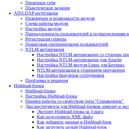
Проверьте себя
Практические задания
AD/LDAP интеграция
Назначение и возможности модуля
Схема работы модуля
Настройка модуля
Принадлежность пользователей к подразделениям 
Регистрация сервера
Пошаговая синхронизация пользователей
NTLM авторизация
Настройка NTLM авторизации со стороны пр
Настройка NTLM-авторизации для Apache
Настройка NTLM модуля Linux для Битрикс
NTLM-авторизация в стороннем окружении
Настройка браузеров сотрудников
Проблемы и решения
Highload-блоки
Highload-блоки
Настройка Highload-блока
Пример работы со свойством типа "Справочник"
Два инструмента для Highload-блоков: импорт и эк
Экспорт Highload-блока за 3 шага
Как подготовить XML-файл
Как добавить данные в Highload-блок
Как загрузить целый Highload-блок