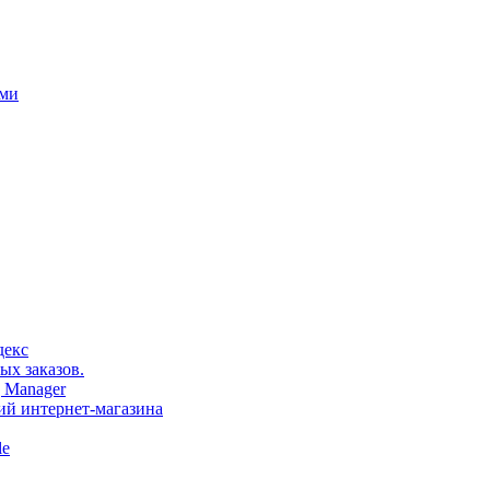
ами
декс
ых заказов.
 Manager
тий интернет-магазина
le