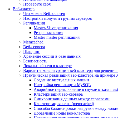
Проверьте себя
Веб-кластер
Что может Веб-кластер
Настройки модуля и группы серверов
Репликация
Master-Slave репликация
Резервная копия
Master-master репликация
Memcached
Веб-сервера
Шардинг
Хранение сессий в базе данных
Безопасность
Локальный кеш в кластере
Варианты конфигурации веб-кластера для решения 
Практическая реализация веб-кластера на примере 
Создание виртуальных машин
Настройка репликации MySQL
Аварийное переключение в случае отказа mast
Кластеризация веб-сервера
Синхронизация данных между серверами
Кластеризация кеша (memcached)
Способы балансировки нагрузки между нодам
Добавление ноды веб-кластера
Нагрузочное тестирование кластера, анализ 