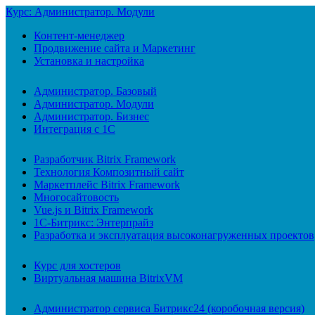
Курс: Администратор. Модули
Контент-менеджер
Продвижение сайта и Маркетинг
Установка и настройка
Администратор. Базовый
Администратор. Модули
Администратор. Бизнес
Интеграция с 1С
Разработчик Bitrix Framework
Технология Композитный сайт
Маркетплейс Bitrix Framework
Многосайтовость
Vue.js и Bitrix Framework
1С-Битрикс: Энтерпрайз
Разработка и эксплуатация высоконагруженных проектов
Курс для хостеров
Виртуальная машина BitrixVM
Администратор сервиса Битрикс24 (коробочная версия)