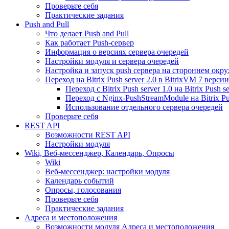
Проверьте себя
Практические задания
Push and Pull
Что делает Push and Pull
Как работает Push-сервер
Информация о версиях сервера очередей
Настройки модуля и сервера очередей
Настройка и запуск push сервера на стороннем окр
Переход на Bitrix Push server 2.0 в BitrixVM 7 версии
Переход с Bitrix Push server 1.0 на Bitrix Push se
Переход с Nginx-PushStreamModule на Bitrix Pus
Использование отдельного сервера очередей
Проверьте себя
REST API
Возможности REST API
Настройки модуля
Wiki, Веб-мессенджер, Календарь, Опросы
Wiki
Веб-мессенджер: настройки модуля
Календарь событий
Опросы, голосования
Проверьте себя
Практические задания
Адреса и местоположения
Возможности модуля Адреса и местоположения