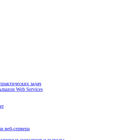
практических задач
Amazon Web Services
er
и веб-сервера
различных сценариев и выводы