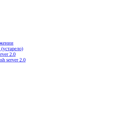
ужении
 (устарело)
rver 2.0
h server 2.0