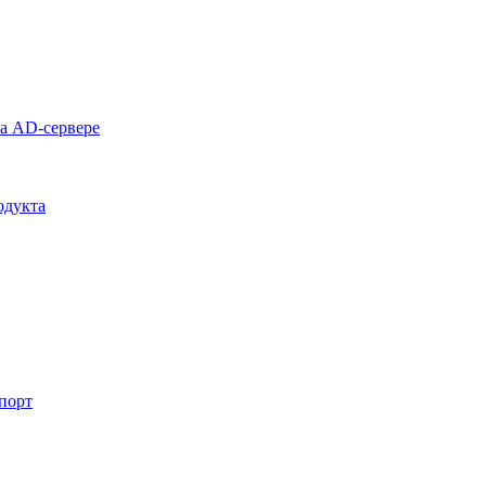
на AD-сервере
одукта
спорт