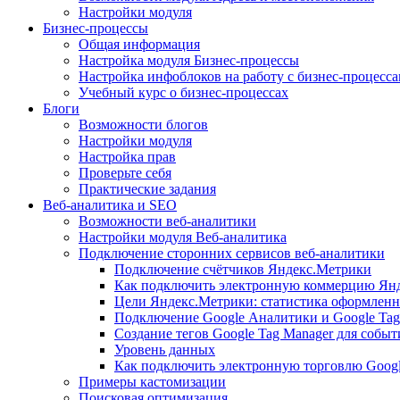
Настройки модуля
Бизнес-процессы
Общая информация
Настройка модуля Бизнес-процессы
Настройка инфоблоков на работу с бизнес-процесс
Учебный курс о бизнес-процессах
Блоги
Возможности блогов
Настройки модуля
Настройка прав
Проверьте себя
Практические задания
Веб-аналитика и SEO
Возможности веб-аналитики
Настройки модуля Веб-аналитика
Подключение сторонних сервисов веб-аналитики
Подключение счётчиков Яндекс.Метрики
Как подключить электронную коммерцию Ян
Цели Яндекс.Метрики: статистика оформленн
Подключение Google Аналитики и Google Tag
Создание тегов Google Tag Manager для собы
Уровень данных
Как подключить электронную торговлю Goog
Примеры кастомизации
Поисковая оптимизация