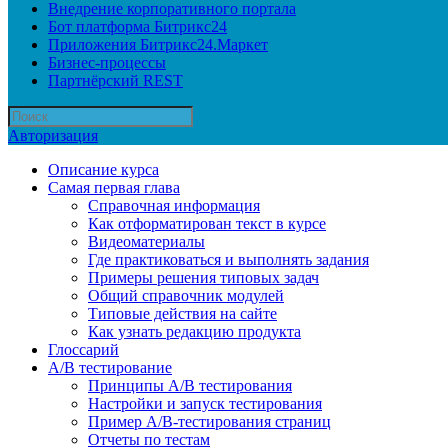
Внедрение корпоративного портала
Бот платформа Битрикс24
Приложения Битрикс24.Маркет
Бизнес-процессы
Партнёрский REST
Авторизация
Описание курса
Самая первая глава
Справочная информация
Как отформатирован текст в курсе
Видеоматериалы
Где практиковаться и выполнять задания
Примеры решения типовых задач
Общий справочник модулей
Типовые действия на сайте
Как узнать редакцию продукта
Глоссарий
A/B тестирование
Принципы A/B тестирования
Настройки и запуск тестирования
Пример A/B-тестирования страниц
Отчеты по тестам