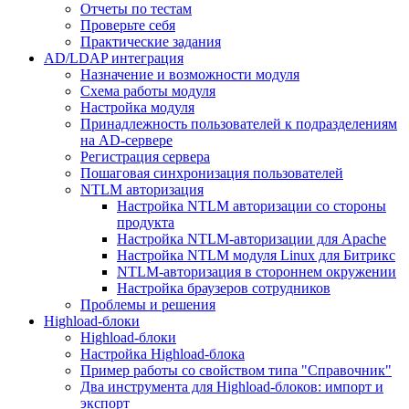
Отчеты по тестам
Проверьте себя
Практические задания
AD/LDAP интеграция
Назначение и возможности модуля
Схема работы модуля
Настройка модуля
Принадлежность пользователей к подразделениям
на AD-сервере
Регистрация сервера
Пошаговая синхронизация пользователей
NTLM авторизация
Настройка NTLM авторизации со стороны
продукта
Настройка NTLM-авторизации для Apache
Настройка NTLM модуля Linux для Битрикс
NTLM-авторизация в стороннем окружении
Настройка браузеров сотрудников
Проблемы и решения
Highload-блоки
Highload-блоки
Настройка Highload-блока
Пример работы со свойством типа "Справочник"
Два инструмента для Highload-блоков: импорт и
экспорт