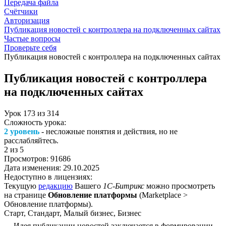
Передача файла
Счётчики
Авторизация
Публикация новостей с контроллера на подключенных сайтах
Частые вопросы
Проверьте себя
Публикация новостей с контроллера на подключенных сайтах
Публикация новостей с контроллера
на подключенных сайтах
Урок
173
из
314
Сложность урока:
2 уровень
- несложные понятия и действия, но не
расслабляйтесь.
2
из 5
Просмотров:
91686
Дата изменения:
29.10.2025
Недоступно в лицензиях:
Текущую
редакцию
Вашего
1С-Битрикс
можно просмотреть
на странице
Обновление платформы
(
Marketplace >
Обновление платформы
).
Старт, Стандарт, Малый бизнес, Бизнес
Идея публикации новостей заключается в формировании