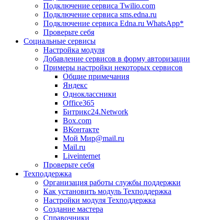
Подключение сервиса Twilio.com
Подключение сервиса sms.edna.ru
Подключение сервиса Edna.ru WhatsApp*
Проверьте себя
Социальные сервисы
Настройка модуля
Добавление сервисов в форму авторизации
Примеры настройки некоторых сервисов
Общие примечания
Яндекс
Одноклассники
Office365
Битрикс24.Network
Box.com
ВКонтакте
Мой Мир@mail.ru
Mail.ru
Liveinternet
Проверьте себя
Техподдержка
Организация работы службы поддержки
Как установить модуль Техподдержка
Настройки модуля Техподдержка
Создание мастера
Справочники