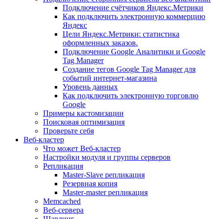
Подключение счётчиков Яндекс.Метрики
Как подключить электронную коммерцию
Яндекс
Цели Яндекс.Метрики: статистика
оформленных заказов.
Подключение Google Аналитики и Google
Tag Manager
Создание тегов Google Tag Manager для
событий интернет-магазина
Уровень данных
Как подключить электронную торговлю
Google
Примеры кастомизации
Поисковая оптимизация
Проверьте себя
Веб-кластер
Что может Веб-кластер
Настройки модуля и группы серверов
Репликация
Master-Slave репликация
Резервная копия
Master-master репликация
Memcached
Веб-сервера
Шардинг