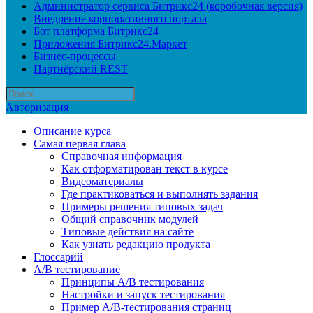
Администратор сервиса Битрикс24 (коробочная версия)
Внедрение корпоративного портала
Бот платформа Битрикс24
Приложения Битрикс24.Маркет
Бизнес-процессы
Партнёрский REST
Авторизация
Описание курса
Самая первая глава
Справочная информация
Как отформатирован текст в курсе
Видеоматериалы
Где практиковаться и выполнять задания
Примеры решения типовых задач
Общий справочник модулей
Типовые действия на сайте
Как узнать редакцию продукта
Глоссарий
A/B тестирование
Принципы A/B тестирования
Настройки и запуск тестирования
Пример A/B-тестирования страниц