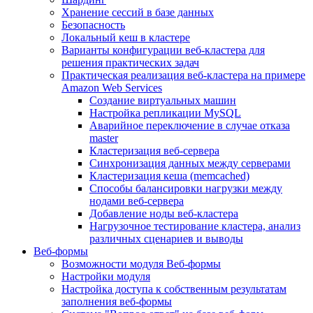
Хранение сессий в базе данных
Безопасность
Локальный кеш в кластере
Варианты конфигурации веб-кластера для
решения практических задач
Практическая реализация веб-кластера на примере
Amazon Web Services
Создание виртуальных машин
Настройка репликации MySQL
Аварийное переключение в случае отказа
master
Кластеризация веб-сервера
Синхронизация данных между серверами
Кластеризация кеша (memcached)
Способы балансировки нагрузки между
нодами веб-сервера
Добавление ноды веб-кластера
Нагрузочное тестирование кластера, анализ
различных сценариев и выводы
Веб-формы
Возможности модуля Веб-формы
Настройки модуля
Настройка доступа к собственным результатам
заполнения веб-формы