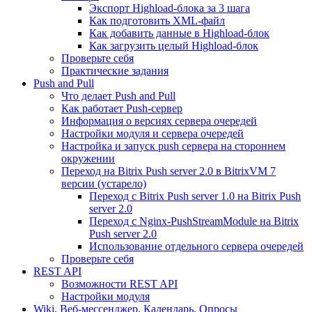
Экспорт Highload-блока за 3 шага
Как подготовить XML-файл
Как добавить данные в Highload-блок
Как загрузить целый Highload-блок
Проверьте себя
Практические задания
Push and Pull
Что делает Push and Pull
Как работает Push-сервер
Информация о версиях сервера очередей
Настройки модуля и сервера очередей
Настройка и запуск push сервера на стороннем
окружении
Переход на Bitrix Push server 2.0 в BitrixVM 7
версии (устарело)
Переход с Bitrix Push server 1.0 на Bitrix Push
server 2.0
Переход с Nginx-PushStreamModule на Bitrix
Push server 2.0
Использование отдельного сервера очередей
Проверьте себя
REST API
Возможности REST API
Настройки модуля
Wiki, Веб-мессенджер, Календарь, Опросы