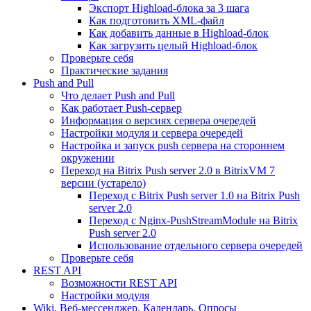
Экспорт Highload-блока за 3 шага
Как подготовить XML-файл
Как добавить данные в Highload-блок
Как загрузить целый Highload-блок
Проверьте себя
Практические задания
Push and Pull
Что делает Push and Pull
Как работает Push-сервер
Информация о версиях сервера очередей
Настройки модуля и сервера очередей
Настройка и запуск push сервера на стороннем
окружении
Переход на Bitrix Push server 2.0 в BitrixVM 7
версии (устарело)
Переход с Bitrix Push server 1.0 на Bitrix Push
server 2.0
Переход с Nginx-PushStreamModule на Bitrix
Push server 2.0
Использование отдельного сервера очередей
Проверьте себя
REST API
Возможности REST API
Настройки модуля
Wiki, Веб-мессенджер, Календарь, Опросы