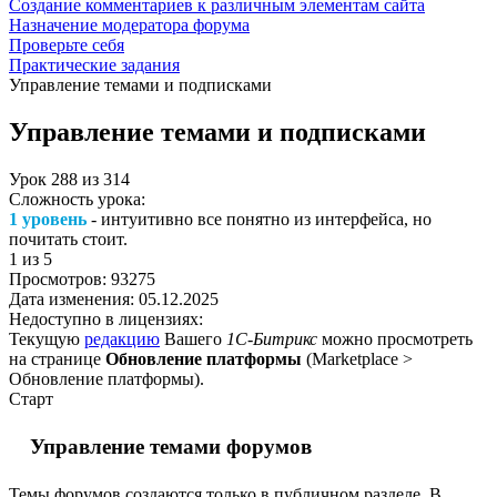
Создание комментариев к различным элементам сайта
Назначение модератора форума
Проверьте себя
Практические задания
Управление темами и подписками
Управление темами и подписками
Урок
288
из
314
Сложность урока:
1 уровень
- интуитивно все понятно из интерфейса, но
почитать стоит.
1
из 5
Просмотров:
93275
Дата изменения:
05.12.2025
Недоступно в лицензиях:
Текущую
редакцию
Вашего
1С-Битрикс
можно просмотреть
на странице
Обновление платформы
(
Marketplace >
Обновление платформы
).
Старт
Управление темами форумов
Темы форумов создаются
только
в публичном разделе. В