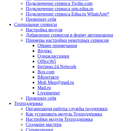
Подключение сервиса Twilio.com
Подключение сервиса sms.edna.ru
Подключение сервиса Edna.ru WhatsApp*
Проверьте себя
Социальные сервисы
Настройка модуля
Добавление сервисов в форму авторизации
Примеры настройки некоторых сервисов
Общие примечания
Яндекс
Одноклассники
Office365
Битрикс24.Network
Box.com
ВКонтакте
Мой Мир@mail.ru
Mail.ru
Liveinternet
Проверьте себя
Техподдержка
Организация работы службы поддержки
Как установить модуль Техподдержка
Настройки модуля Техподдержка
Создание мастера
Справочники