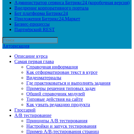
Администратор сервиса Битрикс24 (коробочная версия)
Внедрение корпоративного портала
Бот платформа Битрикс24
Приложения Битрикс24.Маркет
Бизнес-процессы
Партнёрский REST
Авторизация
Описание курса
Самая первая глава
Справочная информация
Как отформатирован текст в курсе
Видеоматериалы
Где практиковаться и выполнять задания
Примеры решения типовых задач
Общий справочник модулей
Типовые действия на сайте
Как узнать редакцию продукта
Глоссарий
A/B тестирование
Принципы A/B тестирования
Настройки и запуск тестирования
Пример A/B-тестирования страниц