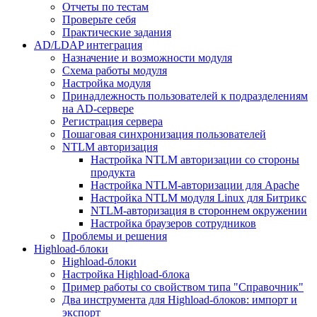
Отчеты по тестам
Проверьте себя
Практические задания
AD/LDAP интеграция
Назначение и возможности модуля
Схема работы модуля
Настройка модуля
Принадлежность пользователей к подразделениям
на AD-сервере
Регистрация сервера
Пошаговая синхронизация пользователей
NTLM авторизация
Настройка NTLM авторизации со стороны
продукта
Настройка NTLM-авторизации для Apache
Настройка NTLM модуля Linux для Битрикс
NTLM-авторизация в стороннем окружении
Настройка браузеров сотрудников
Проблемы и решения
Highload-блоки
Highload-блоки
Настройка Highload-блока
Пример работы со свойством типа "Справочник"
Два инструмента для Highload-блоков: импорт и
экспорт