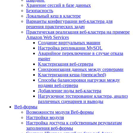
Хранение сессий в базе данных
Безопасность
Локальный кеш в кластере
Варианты конфигурации веб-кластера для
решения практических задач
Практическая реализация веб-кластера на примере
Amazon Web Services
Создание виртуальных машин
Настройка репликации MySQL
Аварийное переключение в случае отказа
master
Кластеризация веб-сервера
Синхронизация данных между серверами
Кластеризация кеша (memcached)
Способы балансировки нагрузки между
нодами веб-сервера
Добавление ноды веб-кластера
Нагрузочное тестирование кластера, анализ
различных сценариев и выводы
Веб-формы
Возможности модуля Веб-формы
Настройки модуля
Настройка доступа к собственным результатам
заполнения веб-формы