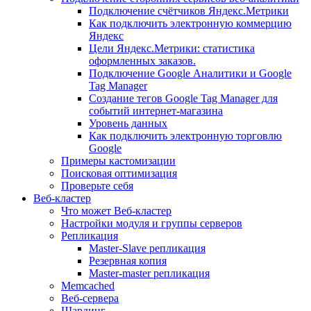
Подключение счётчиков Яндекс.Метрики
Как подключить электронную коммерцию
Яндекс
Цели Яндекс.Метрики: статистика
оформленных заказов.
Подключение Google Аналитики и Google
Tag Manager
Создание тегов Google Tag Manager для
событий интернет-магазина
Уровень данных
Как подключить электронную торговлю
Google
Примеры кастомизации
Поисковая оптимизация
Проверьте себя
Веб-кластер
Что может Веб-кластер
Настройки модуля и группы серверов
Репликация
Master-Slave репликация
Резервная копия
Master-master репликация
Memcached
Веб-сервера
Шардинг