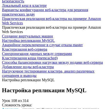
Безопасность
Локальный кеш в кластере
Варианты конфигурации веб-кластера для решения
практических задач
Практическая реализация веб-кластера на примере Amazon
Web Services
Практическая реализация веб-кластера на примере Amazon
Web Services
Создание виртуальных машин
Настройка репликации MySQL
Аварийное переключение в случае отказа master
Кластеризация веб-сервера
Синхронизация данных между серверами
Кластеризация кеша (memcached)
Способы балансировки нагрузки между нодами веб-сервера
Добавление ноды веб-кластера
Нагрузочное тестирование кластера, анализ различных
сценариев и выводы
Настройка репликации MySQL
Настройка репликации MySQL
Урок
108
из
314
Сложность урока: