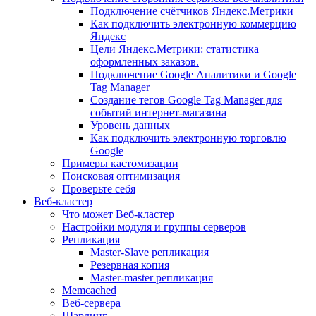
Подключение счётчиков Яндекс.Метрики
Как подключить электронную коммерцию
Яндекс
Цели Яндекс.Метрики: статистика
оформленных заказов.
Подключение Google Аналитики и Google
Tag Manager
Создание тегов Google Tag Manager для
событий интернет-магазина
Уровень данных
Как подключить электронную торговлю
Google
Примеры кастомизации
Поисковая оптимизация
Проверьте себя
Веб-кластер
Что может Веб-кластер
Настройки модуля и группы серверов
Репликация
Master-Slave репликация
Резервная копия
Master-master репликация
Memcached
Веб-сервера
Шардинг