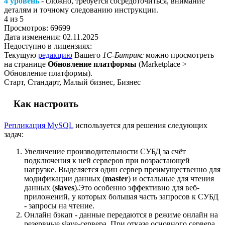
4 уровень
- сложно, требуется сосредоточиться, внимание
деталям и точному следованию инструкции.
4
из 5
Просмотров:
69699
Дата изменения:
02.11.2025
Недоступно в лицензиях:
Текущую
редакцию
Вашего
1С-Битрикс
можно просмотреть
на странице
Обновление платформы
(
Marketplace >
Обновление платформы
).
Старт, Стандарт, Малый бизнес, Бизнес
Как настроить
Репликация MySQL
используется для решения следующих
задач:
Увеличение производительности СУБД за счёт
подключения к ней серверов при возрастающей
нагрузке. Выделяется один сервер преимущественно для
модификации данных (
master
) и остальные для чтения
данных (
slaves
).Это особенно эффективно для веб-
приложений, у которых большая часть запросов к СУБД
- запросы на чтение.
Онлайн бэкап - данные передаются в режиме онлайн на
резервные slave-сервера. При отказе основного сервера