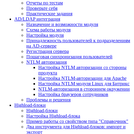
Отчеты по тестам
Проверьте себя
Практические задания
AD/LDAP интеграция
Назначение и возможности модуля
Схема работы модуля
Настройка модуля
Принадлежность пользователей к подразделениям
на AD-сервере
Регистрация сервера
Пошаговая синхронизация пользователей
NTLM авторизация
Настройка NTLM авторизации со стороны
продукта
Настройка NTLM-авторизации для Apache
Настройка NTLM модуля Linux для Битрикс
NTLM-авторизация в стороннем окружении
Настройка браузеров сотрудников
Проблемы и решения
Highload-блоки
Highload-блоки
Настройка Highload-блока
Пример работы со свойством типа "Справочник"
Два инструмента для Highload-блоков: импорт и
экспорт