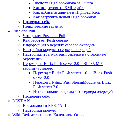
Экспорт Highload-блока за 3 шага
Как подготовить XML-файл
Как добавить данные в Highload-блок
Как загрузить целый Highload-блок
Проверьте себя
Практические задания
Push and Pull
Что делает Push and Pull
Как работает Push-сервер
Информация о версиях сервера очередей
Настройки модуля и сервера очередей
Настройка и запуск push сервера на стороннем
окружении
Переход на Bitrix Push server 2.0 в BitrixVM 7
версии (устарело)
Переход с Bitrix Push server 1.0 на Bitrix Push
server 2.0
Переход с Nginx-PushStreamModule на Bitrix
Push server 2.0
Использование отдельного сервера очередей
Проверьте себя
REST API
Возможности REST API
Настройки модуля
Wiki, Веб-мессенджер, Календарь, Опросы