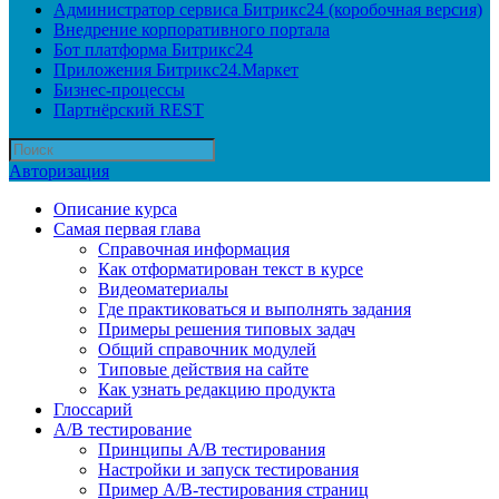
Администратор сервиса Битрикс24 (коробочная версия)
Внедрение корпоративного портала
Бот платформа Битрикс24
Приложения Битрикс24.Маркет
Бизнес-процессы
Партнёрский REST
Авторизация
Описание курса
Самая первая глава
Справочная информация
Как отформатирован текст в курсе
Видеоматериалы
Где практиковаться и выполнять задания
Примеры решения типовых задач
Общий справочник модулей
Типовые действия на сайте
Как узнать редакцию продукта
Глоссарий
A/B тестирование
Принципы A/B тестирования
Настройки и запуск тестирования
Пример A/B-тестирования страниц