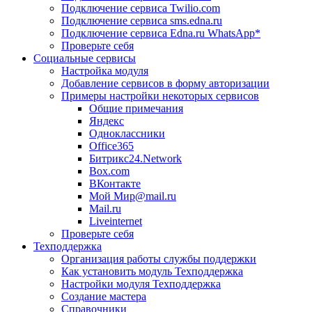
Подключение сервиса Twilio.com
Подключение сервиса sms.edna.ru
Подключение сервиса Edna.ru WhatsApp*
Проверьте себя
Социальные сервисы
Настройка модуля
Добавление сервисов в форму авторизации
Примеры настройки некоторых сервисов
Общие примечания
Яндекс
Одноклассники
Office365
Битрикс24.Network
Box.com
ВКонтакте
Мой Мир@mail.ru
Mail.ru
Liveinternet
Проверьте себя
Техподдержка
Организация работы службы поддержки
Как установить модуль Техподдержка
Настройки модуля Техподдержка
Создание мастера
Справочники