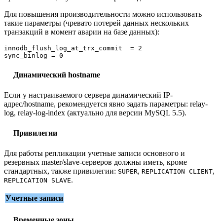
Для повышения производительности можно использовать
такие параметры (чревато потерей данных нескольких
транзакций в момент аварии на базе данных):
innodb_flush_log_at_trx_commit  = 2

Динамический hostname
Если у настраиваемого сервера динамический IP-
адрес/hostname, рекомендуется явно задать параметры: relay-
log, relay-log-index (актуально для версии MySQL 5.5).
Привилегии
Для работы репликации учетные записи основного и
резервных master/slave-серверов должны иметь, кроме
стандартных, также привилегии:
,
,
SUPER
REPLICATION CLIENT
.
REPLICATION SLAVE
Учетные записи
Временные зоны