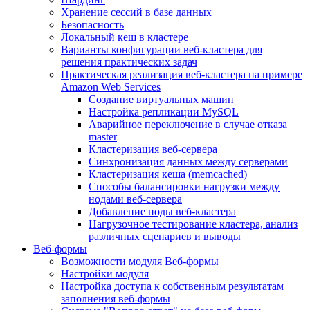
Хранение сессий в базе данных
Безопасность
Локальный кеш в кластере
Варианты конфигурации веб-кластера для
решения практических задач
Практическая реализация веб-кластера на примере
Amazon Web Services
Создание виртуальных машин
Настройка репликации MySQL
Аварийное переключение в случае отказа
master
Кластеризация веб-сервера
Синхронизация данных между серверами
Кластеризация кеша (memcached)
Способы балансировки нагрузки между
нодами веб-сервера
Добавление ноды веб-кластера
Нагрузочное тестирование кластера, анализ
различных сценариев и выводы
Веб-формы
Возможности модуля Веб-формы
Настройки модуля
Настройка доступа к собственным результатам
заполнения веб-формы