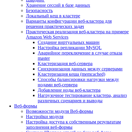
Хранение сессий в базе данных
Безопасность
Локальный кеш в кластере
Варианты конфигурации веб-кластера для
решения практических задач
Практическая реализация веб-кластера на примере
Amazon Web Services
Создание виртуальных машин
Настройка репликации MySQL
Аварийное переключение в случае отказа
master
Кластеризация веб-сервера
Синхронизация данных между серверами
Кластеризация кеша (memcached)
Способы балансировки нагрузки между
нодами веб-сервера
Добавление ноды веб-кластера
Нагрузочное тестирование кластера, анализ
различных сценариев и выводы
Веб-формы
Возможности модуля Веб-формы
Настройки модуля
Настройка доступа к собственным результатам
заполнения веб-формы