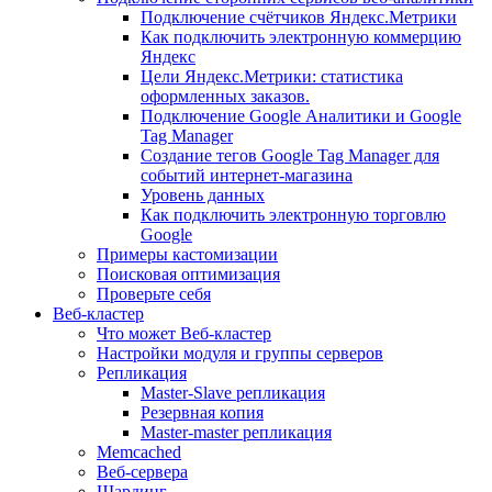
Подключение счётчиков Яндекс.Метрики
Как подключить электронную коммерцию
Яндекс
Цели Яндекс.Метрики: статистика
оформленных заказов.
Подключение Google Аналитики и Google
Tag Manager
Создание тегов Google Tag Manager для
событий интернет-магазина
Уровень данных
Как подключить электронную торговлю
Google
Примеры кастомизации
Поисковая оптимизация
Проверьте себя
Веб-кластер
Что может Веб-кластер
Настройки модуля и группы серверов
Репликация
Master-Slave репликация
Резервная копия
Master-master репликация
Memcached
Веб-сервера
Шардинг