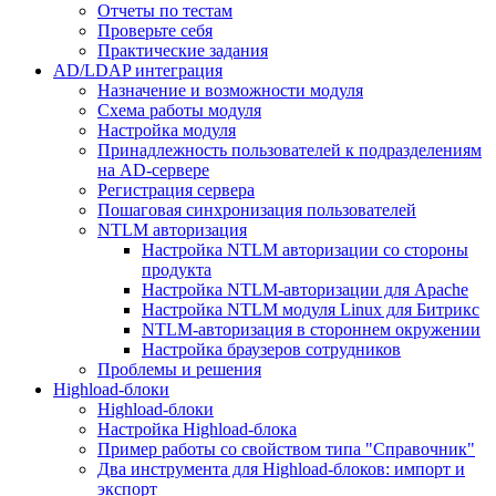
Отчеты по тестам
Проверьте себя
Практические задания
AD/LDAP интеграция
Назначение и возможности модуля
Схема работы модуля
Настройка модуля
Принадлежность пользователей к подразделениям
на AD-сервере
Регистрация сервера
Пошаговая синхронизация пользователей
NTLM авторизация
Настройка NTLM авторизации со стороны
продукта
Настройка NTLM-авторизации для Apache
Настройка NTLM модуля Linux для Битрикс
NTLM-авторизация в стороннем окружении
Настройка браузеров сотрудников
Проблемы и решения
Highload-блоки
Highload-блоки
Настройка Highload-блока
Пример работы со свойством типа "Справочник"
Два инструмента для Highload-блоков: импорт и
экспорт