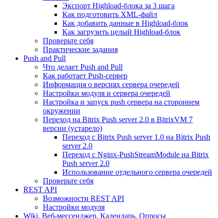
Экспорт Highload-блока за 3 шага
Как подготовить XML-файл
Как добавить данные в Highload-блок
Как загрузить целый Highload-блок
Проверьте себя
Практические задания
Push and Pull
Что делает Push and Pull
Как работает Push-сервер
Информация о версиях сервера очередей
Настройки модуля и сервера очередей
Настройка и запуск push сервера на стороннем
окружении
Переход на Bitrix Push server 2.0 в BitrixVM 7
версии (устарело)
Переход с Bitrix Push server 1.0 на Bitrix Push
server 2.0
Переход с Nginx-PushStreamModule на Bitrix
Push server 2.0
Использование отдельного сервера очередей
Проверьте себя
REST API
Возможности REST API
Настройки модуля
Wiki, Веб-мессенджер, Календарь, Опросы