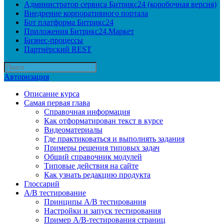
Администратор сервиса Битрикс24 (коробочная версия)
Внедрение корпоративного портала
Бот платформа Битрикс24
Приложения Битрикс24.Маркет
Бизнес-процессы
Партнёрский REST
Авторизация
Описание курса
Самая первая глава
Справочная информация
Как отформатирован текст в курсе
Видеоматериалы
Где практиковаться и выполнять задания
Примеры решения типовых задач
Общий справочник модулей
Типовые действия на сайте
Как узнать редакцию продукта
Глоссарий
A/B тестирование
Принципы A/B тестирования
Настройки и запуск тестирования
Пример A/B-тестирования страниц