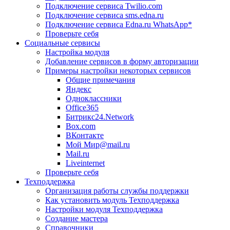
Подключение сервиса Twilio.com
Подключение сервиса sms.edna.ru
Подключение сервиса Edna.ru WhatsApp*
Проверьте себя
Социальные сервисы
Настройка модуля
Добавление сервисов в форму авторизации
Примеры настройки некоторых сервисов
Общие примечания
Яндекс
Одноклассники
Office365
Битрикс24.Network
Box.com
ВКонтакте
Мой Мир@mail.ru
Mail.ru
Liveinternet
Проверьте себя
Техподдержка
Организация работы службы поддержки
Как установить модуль Техподдержка
Настройки модуля Техподдержка
Создание мастера
Справочники