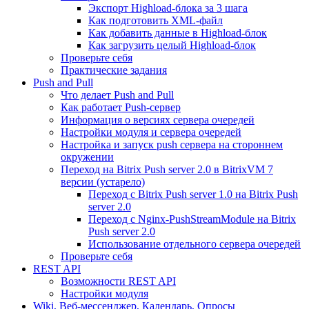
Экспорт Highload-блока за 3 шага
Как подготовить XML-файл
Как добавить данные в Highload-блок
Как загрузить целый Highload-блок
Проверьте себя
Практические задания
Push and Pull
Что делает Push and Pull
Как работает Push-сервер
Информация о версиях сервера очередей
Настройки модуля и сервера очередей
Настройка и запуск push сервера на стороннем
окружении
Переход на Bitrix Push server 2.0 в BitrixVM 7
версии (устарело)
Переход с Bitrix Push server 1.0 на Bitrix Push
server 2.0
Переход с Nginx-PushStreamModule на Bitrix
Push server 2.0
Использование отдельного сервера очередей
Проверьте себя
REST API
Возможности REST API
Настройки модуля
Wiki, Веб-мессенджер, Календарь, Опросы