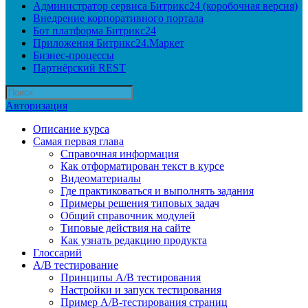
Администратор сервиса Битрикс24 (коробочная версия)
Внедрение корпоративного портала
Бот платформа Битрикс24
Приложения Битрикс24.Маркет
Бизнес-процессы
Партнёрский REST
Авторизация
Описание курса
Самая первая глава
Справочная информация
Как отформатирован текст в курсе
Видеоматериалы
Где практиковаться и выполнять задания
Примеры решения типовых задач
Общий справочник модулей
Типовые действия на сайте
Как узнать редакцию продукта
Глоссарий
A/B тестирование
Принципы A/B тестирования
Настройки и запуск тестирования
Пример A/B-тестирования страниц