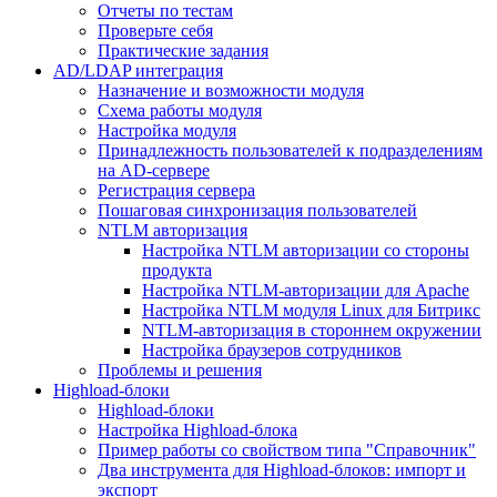
Отчеты по тестам
Проверьте себя
Практические задания
AD/LDAP интеграция
Назначение и возможности модуля
Схема работы модуля
Настройка модуля
Принадлежность пользователей к подразделениям
на AD-сервере
Регистрация сервера
Пошаговая синхронизация пользователей
NTLM авторизация
Настройка NTLM авторизации со стороны
продукта
Настройка NTLM-авторизации для Apache
Настройка NTLM модуля Linux для Битрикс
NTLM-авторизация в стороннем окружении
Настройка браузеров сотрудников
Проблемы и решения
Highload-блоки
Highload-блоки
Настройка Highload-блока
Пример работы со свойством типа "Справочник"
Два инструмента для Highload-блоков: импорт и
экспорт