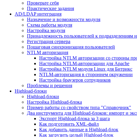
Проверьте себя
Практические задания
AD/LDAP интеграция
Назначение и возможности модуля
Схема работы модуля
Настройка модуля
Принадлежность пользователей к подразделениям 
Регистрация сервера
Пошаговая синхронизация пользователей
NTLM авторизация
Настройка NTLM авторизации со стороны пр
Настройка NTLM-авторизации для Apache
Настройка NTLM модуля Linux для Битрикс
NTLM-авторизация в стороннем окружении
Настройка браузеров сотрудников
Проблемы и решения
Highload-блоки
Highload-блоки
Настройка Highload-блока
Пример работы со свойством типа "Справочник"
Два инструмента для Highload-блоков: импорт и эк
Экспорт Highload-блока за 3 шага
Как подготовить XML-файл
Как добавить данные в Highload-блок
Как загрузить целый Highload-блок