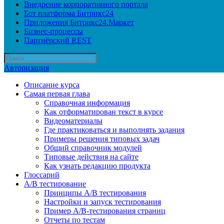
Внедрение корпоративного портала
Бот платформа Битрикс24
Приложения Битрикс24.Маркет
Бизнес-процессы
Партнёрский REST
Авторизация
Описание курса
Самая первая глава
Справочная информация
Как отформатирован текст в курсе
Видеоматериалы
Где практиковаться и выполнять задания
Примеры решения типовых задач
Общий справочник модулей
Типовые действия на сайте
Как узнать редакцию продукта
Глоссарий
A/B тестирование
Принципы A/B тестирования
Настройки и запуск тестирования
Пример A/B-тестирования страниц
Отчеты по тестам