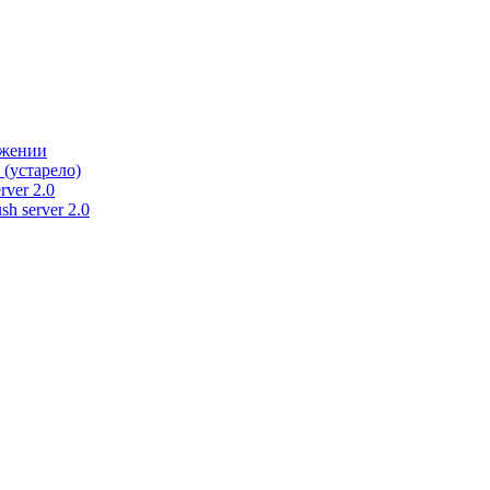
ужении
 (устарело)
rver 2.0
h server 2.0