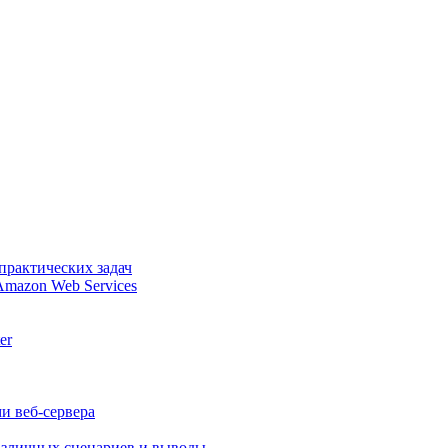
практических задач
Amazon Web Services
er
и веб-сервера
различных сценариев и выводы