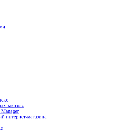
ами
декс
ых заказов.
 Manager
тий интернет-магазина
le