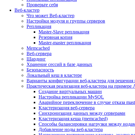
Проверьте себя
Веб-кластер
Что может Веб-кластер
Настройки модуля и группы серверов
Репликация
Master-Slave репликация
Резервная копия
Master-master репликация
Memcached
Веб-сервера
Шардинг
Хранение сессий в базе данных
Безопасность
Локальный кеш в кластере
Варианты конфигурации веб-кластера для решения 
Практическая реализация веб-кластера на примере 
Создание виртуальных машин
Настройка репликации MySQL
Аварийное переключение в случае отказа mast
Кластеризация веб-сервера
Синхронизация данных между серверами
Кластеризация кеша (memcached)
Способы балансировки нагрузки между нодам
Добавление ноды веб-кластера
Нагрузочное тестирование кластера, анализ 