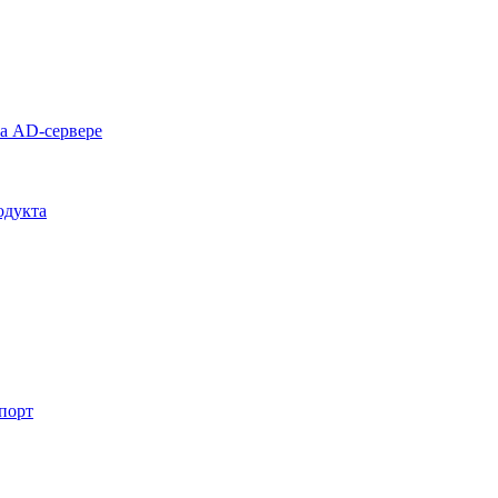
на AD-сервере
одукта
спорт