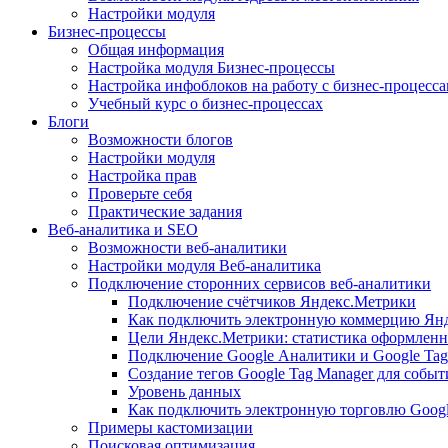
Настройки модуля
Бизнес-процессы
Общая информация
Настройка модуля Бизнес-процессы
Настройка инфоблоков на работу с бизнес-процесс
Учебный курс о бизнес-процессах
Блоги
Возможности блогов
Настройки модуля
Настройка прав
Проверьте себя
Практические задания
Веб-аналитика и SEO
Возможности веб-аналитики
Настройки модуля Веб-аналитика
Подключение сторонних сервисов веб-аналитики
Подключение счётчиков Яндекс.Метрики
Как подключить электронную коммерцию Ян
Цели Яндекс.Метрики: статистика оформленн
Подключение Google Аналитики и Google Tag
Создание тегов Google Tag Manager для собы
Уровень данных
Как подключить электронную торговлю Goog
Примеры кастомизации
Поисковая оптимизация