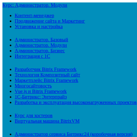
Курс: Администратор. Модули
Контент-менеджер
Продвижение сайта и Маркетинг
Установка и настройка
Администратор. Базовый
Администратор. Модули
Администратор. Бизнес
Интеграция с 1С
Разработчик Bitrix Framework
Технология Композитный сайт
Маркетплейс Bitrix Framework
Многосайтовость
Vue.js и Bitrix Framework
1С-Битрикс: Энтерпрайз
Разработка и эксплуатация высоконагруженных проектов
Курс для хостеров
Виртуальная машина BitrixVM
Администратор сервиса Битрикс24 (коробочная версия)