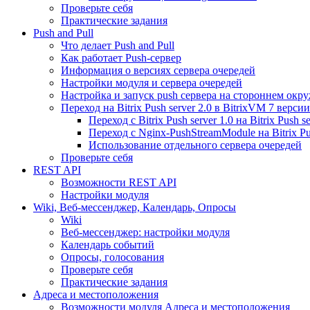
Проверьте себя
Практические задания
Push and Pull
Что делает Push and Pull
Как работает Push-сервер
Информация о версиях сервера очередей
Настройки модуля и сервера очередей
Настройка и запуск push сервера на стороннем окр
Переход на Bitrix Push server 2.0 в BitrixVM 7 версии
Переход с Bitrix Push server 1.0 на Bitrix Push se
Переход с Nginx-PushStreamModule на Bitrix Pus
Использование отдельного сервера очередей
Проверьте себя
REST API
Возможности REST API
Настройки модуля
Wiki, Веб-мессенджер, Календарь, Опросы
Wiki
Веб-мессенджер: настройки модуля
Календарь событий
Опросы, голосования
Проверьте себя
Практические задания
Адреса и местоположения
Возможности модуля Адреса и местоположения