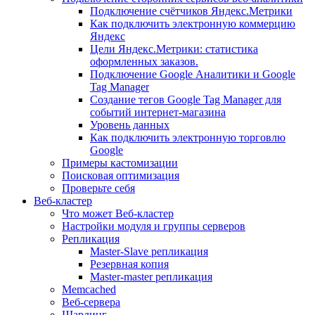
Подключение счётчиков Яндекс.Метрики
Как подключить электронную коммерцию
Яндекс
Цели Яндекс.Метрики: статистика
оформленных заказов.
Подключение Google Аналитики и Google
Tag Manager
Создание тегов Google Tag Manager для
событий интернет-магазина
Уровень данных
Как подключить электронную торговлю
Google
Примеры кастомизации
Поисковая оптимизация
Проверьте себя
Веб-кластер
Что может Веб-кластер
Настройки модуля и группы серверов
Репликация
Master-Slave репликация
Резервная копия
Master-master репликация
Memcached
Веб-сервера
Шардинг