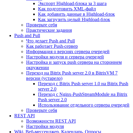
Экспорт Highload-блока за 3 шага
Как подготовить XML-файл
Как добавить данные в Highload-блок
Как загрузить целый Highload-блок
Проверьте себя
Практические задания
Push and Pull
Что делает Push and Pull
Как работает Push-сервер
Информация о версиях сервера очередей
Настройки модуля и сервера очередей
Настройка и запуск push сервера на стороннем
окружении
Переход на Bitrix Push server 2.0 в BitrixVM 7
версии (устарело)
Переход с Bitrix Push server 1.0 на Bitrix Push
server 2.0
Переход с Nginx-PushStreamModule на Bitrix
Push server 2.0
Использование отдельного сервера очередей
Проверьте себя
REST API
Возможности REST API
Настройки модуля
Wiki, Веб-мессенджер, Календарь, Опросы