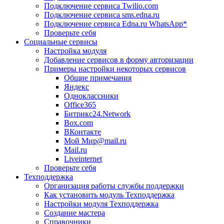
Подключение сервиса Twilio.com
Подключение сервиса sms.edna.ru
Подключение сервиса Edna.ru WhatsApp*
Проверьте себя
Социальные сервисы
Настройка модуля
Добавление сервисов в форму авторизации
Примеры настройки некоторых сервисов
Общие примечания
Яндекс
Одноклассники
Office365
Битрикс24.Network
Box.com
ВКонтакте
Мой Мир@mail.ru
Mail.ru
Liveinternet
Проверьте себя
Техподдержка
Организация работы службы поддержки
Как установить модуль Техподдержка
Настройки модуля Техподдержка
Создание мастера
Справочники