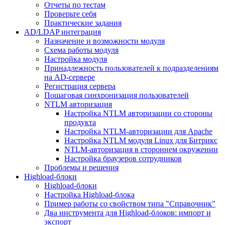
Отчеты по тестам
Проверьте себя
Практические задания
AD/LDAP интеграция
Назначение и возможности модуля
Схема работы модуля
Настройка модуля
Принадлежность пользователей к подразделениям
на AD-сервере
Регистрация сервера
Пошаговая синхронизация пользователей
NTLM авторизация
Настройка NTLM авторизации со стороны
продукта
Настройка NTLM-авторизации для Apache
Настройка NTLM модуля Linux для Битрикс
NTLM-авторизация в стороннем окружении
Настройка браузеров сотрудников
Проблемы и решения
Highload-блоки
Highload-блоки
Настройка Highload-блока
Пример работы со свойством типа "Справочник"
Два инструмента для Highload-блоков: импорт и
экспорт