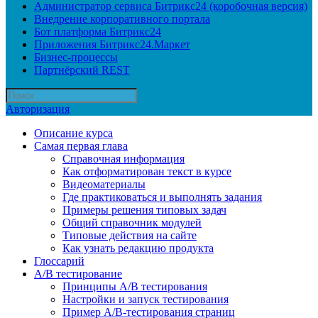
Администратор сервиса Битрикс24 (коробочная версия)
Внедрение корпоративного портала
Бот платформа Битрикс24
Приложения Битрикс24.Маркет
Бизнес-процессы
Партнёрский REST
Авторизация
Описание курса
Самая первая глава
Справочная информация
Как отформатирован текст в курсе
Видеоматериалы
Где практиковаться и выполнять задания
Примеры решения типовых задач
Общий справочник модулей
Типовые действия на сайте
Как узнать редакцию продукта
Глоссарий
A/B тестирование
Принципы A/B тестирования
Настройки и запуск тестирования
Пример A/B-тестирования страниц