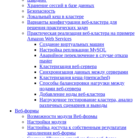
Хранение сессий в базе данных
Безопасность
Локальный кеш в кластере
Варианты конфигурации веб-кластера для
решения практических задач
Практическая реализация веб-кластера на примере
Amazon Web Services
Создание виртуальных машин
Настройка репликации MySQL
Аварийное переключение в случае отказа
master
Кластеризация веб-сервера
Синхронизация данных между серверами
Кластеризация кеша (memcached)
Способы балансировки нагрузки между
нодами веб-сервера
Добавление ноды веб-кластера
Нагрузочное тестирование кластера, анализ
различных сценариев и выводы
Веб-формы
Возможности модуля Веб-формы
Настройки модуля
Настройка доступа к собственным результатам
заполнения веб-формы