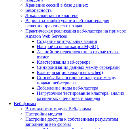
Хранение сессий в базе данных
Безопасность
Локальный кеш в кластере
Варианты конфигурации веб-кластера для
решения практических задач
Практическая реализация веб-кластера на примере
Amazon Web Services
Создание виртуальных машин
Настройка репликации MySQL
Аварийное переключение в случае отказа
master
Кластеризация веб-сервера
Синхронизация данных между серверами
Кластеризация кеша (memcached)
Способы балансировки нагрузки между
нодами веб-сервера
Добавление ноды веб-кластера
Нагрузочное тестирование кластера, анализ
различных сценариев и выводы
Веб-формы
Возможности модуля Веб-формы
Настройки модуля
Настройка доступа к собственным результатам
заполнения веб-формы