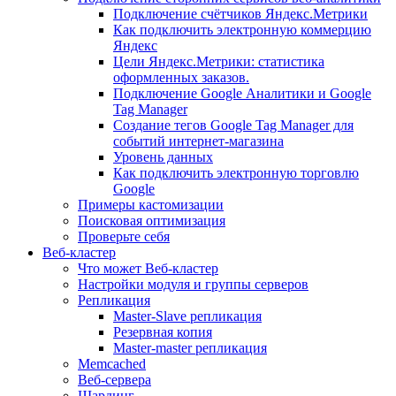
Подключение счётчиков Яндекс.Метрики
Как подключить электронную коммерцию
Яндекс
Цели Яндекс.Метрики: статистика
оформленных заказов.
Подключение Google Аналитики и Google
Tag Manager
Создание тегов Google Tag Manager для
событий интернет-магазина
Уровень данных
Как подключить электронную торговлю
Google
Примеры кастомизации
Поисковая оптимизация
Проверьте себя
Веб-кластер
Что может Веб-кластер
Настройки модуля и группы серверов
Репликация
Master-Slave репликация
Резервная копия
Master-master репликация
Memcached
Веб-сервера
Шардинг