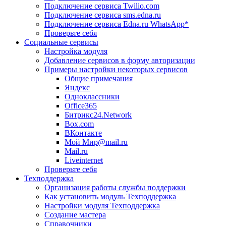
Подключение сервиса Twilio.com
Подключение сервиса sms.edna.ru
Подключение сервиса Edna.ru WhatsApp*
Проверьте себя
Социальные сервисы
Настройка модуля
Добавление сервисов в форму авторизации
Примеры настройки некоторых сервисов
Общие примечания
Яндекс
Одноклассники
Office365
Битрикс24.Network
Box.com
ВКонтакте
Мой Мир@mail.ru
Mail.ru
Liveinternet
Проверьте себя
Техподдержка
Организация работы службы поддержки
Как установить модуль Техподдержка
Настройки модуля Техподдержка
Создание мастера
Справочники