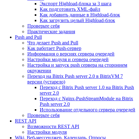
Экспорт Highload-блока за 3 шага
Как подготовить XML-файл
Как добавить данные в Highload-блок
Как загрузить целый Highload-блок
Проверьте себя
Практические задания
Push and Pull
Что делает Push and Pull
Как работает Push-сервер
Информация о версиях сервера очередей
Настройки модуля и сервера очередей
Настройка и запуск push сервера на стороннем
окружении
Переход на Bitrix Push server 2.0 в BitrixVM 7
версии (устарело)
Переход с Bitrix Push server 1.0 на Bitrix Push
server 2.0
Переход с Nginx-PushStreamModule на Bitrix
Push server 2.0
Использование отдельного сервера очередей
Проверьте себя
REST API
Возможности REST API
Настройки модуля
Wiki, Веб-мессенджер, Календарь, Опросы