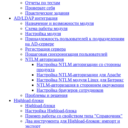
Отчеты по тестам
Проверьте себя
Практические задания
AD/LDAP интеграция
Назначение и возможности модуля
Схема работы модуля
Настройка модуля
Принадлежность пользователей к подразделениям
на AD-сервере
Регистрация сервера
Пошаговая синхронизация пользователей
NTLM авторизация
Настройка NTLM авторизации со стороны
продукта
Настройка NTLM-авторизации для Apache
Настройка NTLM модуля Linux для Битрикс
NTLM-авторизация в стороннем окружении
Настройка браузеров сотрудников
Проблемы и решения
Highload-блоки
Highload-блоки
Настройка Highload-блока
Пример работы со свойством типа "Справочник"
Два инструмента для Highload-блоков: импорт и
экспорт