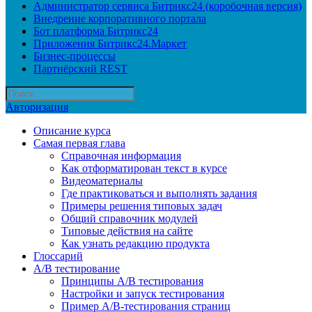
Администратор сервиса Битрикс24 (коробочная версия)
Внедрение корпоративного портала
Бот платформа Битрикс24
Приложения Битрикс24.Маркет
Бизнес-процессы
Партнёрский REST
Авторизация
Описание курса
Самая первая глава
Справочная информация
Как отформатирован текст в курсе
Видеоматериалы
Где практиковаться и выполнять задания
Примеры решения типовых задач
Общий справочник модулей
Типовые действия на сайте
Как узнать редакцию продукта
Глоссарий
A/B тестирование
Принципы A/B тестирования
Настройки и запуск тестирования
Пример A/B-тестирования страниц