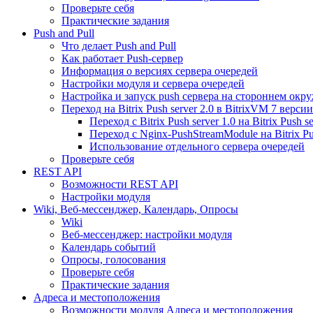
Проверьте себя
Практические задания
Push and Pull
Что делает Push and Pull
Как работает Push-сервер
Информация о версиях сервера очередей
Настройки модуля и сервера очередей
Настройка и запуск push сервера на стороннем окр
Переход на Bitrix Push server 2.0 в BitrixVM 7 версии
Переход с Bitrix Push server 1.0 на Bitrix Push se
Переход с Nginx-PushStreamModule на Bitrix Pus
Использование отдельного сервера очередей
Проверьте себя
REST API
Возможности REST API
Настройки модуля
Wiki, Веб-мессенджер, Календарь, Опросы
Wiki
Веб-мессенджер: настройки модуля
Календарь событий
Опросы, голосования
Проверьте себя
Практические задания
Адреса и местоположения
Возможности модуля Адреса и местоположения