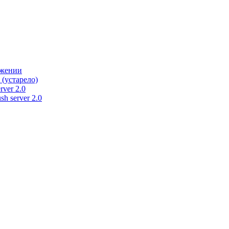
ужении
 (устарело)
rver 2.0
h server 2.0