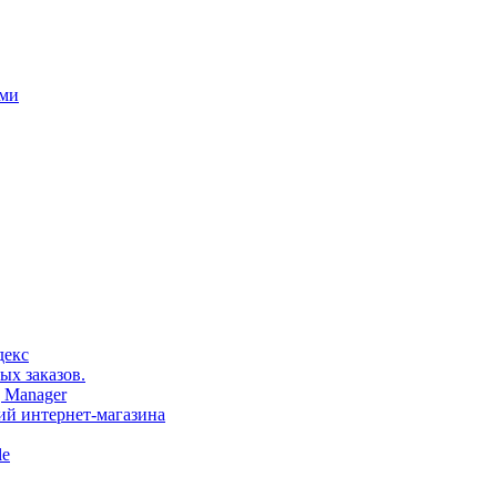
ами
декс
ых заказов.
 Manager
тий интернет-магазина
le