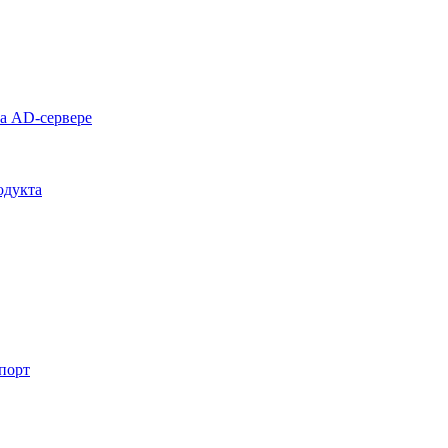
на AD-сервере
одукта
спорт