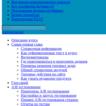
Внедрение корпоративного портала
Бот платформа Битрикс24
Приложения Битрикс24.Маркет
Бизнес-процессы
Партнёрский REST
Авторизация
Описание курса
Самая первая глава
Справочная информация
Как отформатирован текст в курсе
Видеоматериалы
Где практиковаться и выполнять задания
Примеры решения типовых задач
Общий справочник модулей
Типовые действия на сайте
Как узнать редакцию продукта
Глоссарий
A/B тестирование
Принципы A/B тестирования
Настройки и запуск тестирования
Пример A/B-тестирования страниц
Отчеты по тестам