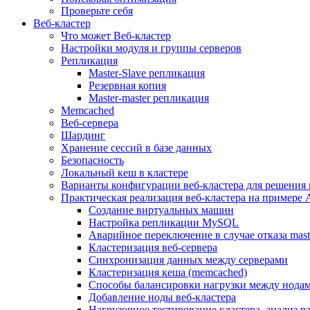
Проверьте себя
Веб-кластер
Что может Веб-кластер
Настройки модуля и группы серверов
Репликация
Master-Slave репликация
Резервная копия
Master-master репликация
Memcached
Веб-сервера
Шардинг
Хранение сессий в базе данных
Безопасность
Локальный кеш в кластере
Варианты конфигурации веб-кластера для решения 
Практическая реализация веб-кластера на примере 
Создание виртуальных машин
Настройка репликации MySQL
Аварийное переключение в случае отказа mast
Кластеризация веб-сервера
Синхронизация данных между серверами
Кластеризация кеша (memcached)
Способы балансировки нагрузки между нодам
Добавление ноды веб-кластера
Нагрузочное тестирование кластера, анализ 