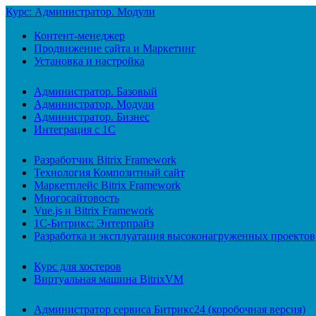
Курс: Администратор. Модули
Контент-менеджер
Продвижение сайта и Маркетинг
Установка и настройка
Администратор. Базовый
Администратор. Модули
Администратор. Бизнес
Интеграция с 1С
Разработчик Bitrix Framework
Технология Композитный сайт
Маркетплейс Bitrix Framework
Многосайтовость
Vue.js и Bitrix Framework
1С-Битрикс: Энтерпрайз
Разработка и эксплуатация высоконагруженных проектов
Курс для хостеров
Виртуальная машина BitrixVM
Администратор сервиса Битрикс24 (коробочная версия)