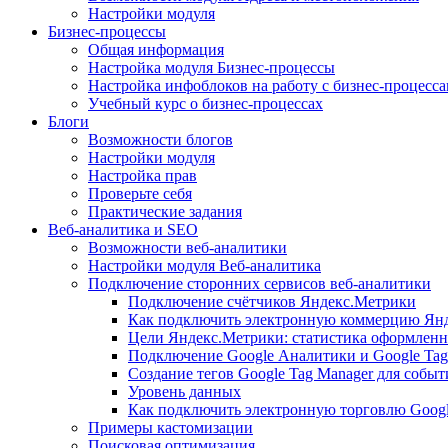
Настройки модуля
Бизнес-процессы
Общая информация
Настройка модуля Бизнес-процессы
Настройка инфоблоков на работу с бизнес-процесс
Учебный курс о бизнес-процессах
Блоги
Возможности блогов
Настройки модуля
Настройка прав
Проверьте себя
Практические задания
Веб-аналитика и SEO
Возможности веб-аналитики
Настройки модуля Веб-аналитика
Подключение сторонних сервисов веб-аналитики
Подключение счётчиков Яндекс.Метрики
Как подключить электронную коммерцию Ян
Цели Яндекс.Метрики: статистика оформленн
Подключение Google Аналитики и Google Tag
Создание тегов Google Tag Manager для собы
Уровень данных
Как подключить электронную торговлю Goog
Примеры кастомизации
Поисковая оптимизация