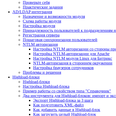
Проверьте себя
Практические задания
AD/LDAP интеграция
Назначение и возможности модуля
Схема работы модуля
Настройка модуля
Принадлежность пользователей к подразделениям 
Регистрация сервера
Пошаговая синхронизация пользователей
NTLM авторизация
Настройка NTLM авторизации со стороны пр
Настройка NTLM-авторизации для Apache
Настройка NTLM модуля Linux для Битрикс
NTLM-авторизация в стороннем окружении
Настройка браузеров сотрудников
Проблемы и решения
Highload-блоки
Highload-блоки
Настройка Highload-блока
Пример работы со свойством типа "Справочник"
Два инструмента для Highload-блоков: импорт и эк
Экспорт Highload-блока за 3 шага
Как подготовить XML-файл
Как добавить данные в Highload-блок
Как загрузить целый Highload-блок