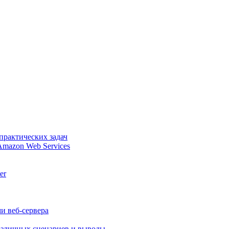
практических задач
Amazon Web Services
er
и веб-сервера
различных сценариев и выводы