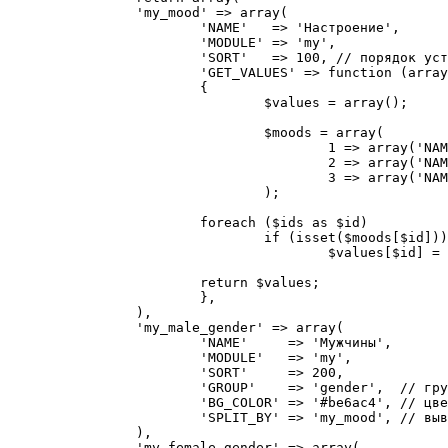
		'my_mood' => array(

			'NAME'   => 'Настроение',

			'MODULE' => 'my',

			'SORT'   => 100, // порядок установки атрибутов

			'GET_VALUES' => function (array $ids) // информация по значениям атрибута

			{

				$values = array();

				$moods = array(

					1 => array('NAME' => 'Плохое'    ),

					2 => array('NAME' => 'Нормальное'),

					3 => array('NAME' => 'Хорошее'   ),

				);

			foreach ($ids as $id)

				if (isset($moods[$id]))

					$values[$id] = $moods[$id];

			return $values;

			},

		),

		'my_male_gender' => array(

			'NAME'     => 'Мужчины',

			'MODULE'   => 'my',

			'SORT'     => 200,

			'GROUP'    => 'gender',  // группировка атрибутов

			'BG_COLOR' => '#be6ac4', // цвет шапки атрибута на странице Пульса конверсии

			'SPLIT_BY' => 'my_mood', // вывод в разрезе настроения на детальной странице

		),

		'my_female_gender' => array(
