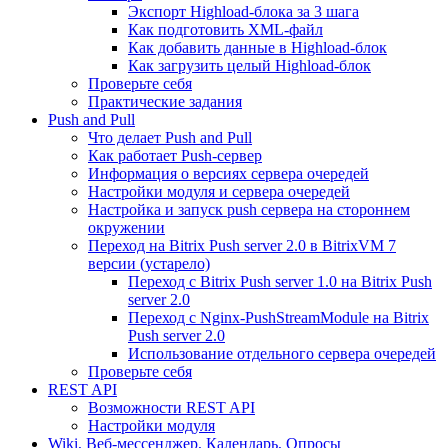
Экспорт Highload-блока за 3 шага
Как подготовить XML-файл
Как добавить данные в Highload-блок
Как загрузить целый Highload-блок
Проверьте себя
Практические задания
Push and Pull
Что делает Push and Pull
Как работает Push-сервер
Информация о версиях сервера очередей
Настройки модуля и сервера очередей
Настройка и запуск push сервера на стороннем
окружении
Переход на Bitrix Push server 2.0 в BitrixVM 7
версии (устарело)
Переход с Bitrix Push server 1.0 на Bitrix Push
server 2.0
Переход с Nginx-PushStreamModule на Bitrix
Push server 2.0
Использование отдельного сервера очередей
Проверьте себя
REST API
Возможности REST API
Настройки модуля
Wiki, Веб-мессенджер, Календарь, Опросы