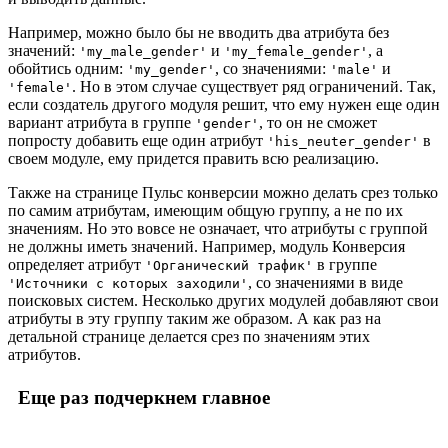
Например, можно было бы не вводить два атрибута без
значений:
и
, а
'my_male_gender'
'my_female_gender'
обойтись одним:
, со значениями:
и
'my_gender'
'male'
. Но в этом случае существует ряд ограничений. Так,
'female'
если создатель другого модуля решит, что ему нужен еще один
вариант атрибута в группе
, то он не сможет
'gender'
попросту добавить еще один атрибут
в
'his_neuter_gender'
своем модуле, ему придется править всю реализацию.
Также на странице Пульс конверсии можно делать срез только
по самим атрибутам, имеющим общую группу, а не по их
значениям. Но это вовсе не означает, что атрибуты с группой
не должны иметь значений. Например, модуль Конверсия
определяет атрибут
в группе
'Органический трафик'
, со значениями в виде
'Источники с которых заходили'
поисковых систем. Несколько других модулей добавляют свои
атрибуты в эту группу таким же образом. А как раз на
детальной странице делается срез по значениям этих
атрибутов.
Еще раз подчеркнем главное