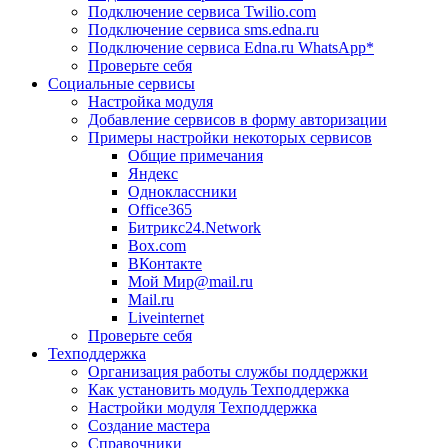
Подключение сервиса Twilio.com
Подключение сервиса sms.edna.ru
Подключение сервиса Edna.ru WhatsApp*
Проверьте себя
Социальные сервисы
Настройка модуля
Добавление сервисов в форму авторизации
Примеры настройки некоторых сервисов
Общие примечания
Яндекс
Одноклассники
Office365
Битрикс24.Network
Box.com
ВКонтакте
Мой Мир@mail.ru
Mail.ru
Liveinternet
Проверьте себя
Техподдержка
Организация работы службы поддержки
Как установить модуль Техподдержка
Настройки модуля Техподдержка
Создание мастера
Справочники