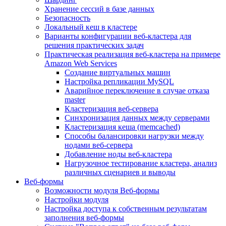
Хранение сессий в базе данных
Безопасность
Локальный кеш в кластере
Варианты конфигурации веб-кластера для
решения практических задач
Практическая реализация веб-кластера на примере
Amazon Web Services
Создание виртуальных машин
Настройка репликации MySQL
Аварийное переключение в случае отказа
master
Кластеризация веб-сервера
Синхронизация данных между серверами
Кластеризация кеша (memcached)
Способы балансировки нагрузки между
нодами веб-сервера
Добавление ноды веб-кластера
Нагрузочное тестирование кластера, анализ
различных сценариев и выводы
Веб-формы
Возможности модуля Веб-формы
Настройки модуля
Настройка доступа к собственным результатам
заполнения веб-формы