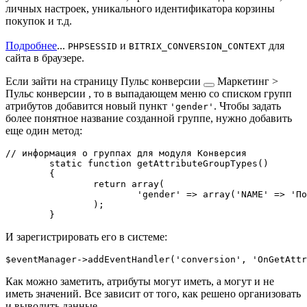
личных настроек, уникального идентификатора корзины
покупок и т.д.
Подробнее
...
и
для
PHPSESSID
BITRIX_CONVERSION_CONTEXT
сайта в браузере.
Если зайти на страницу
Пульс конверсии
Маркетинг >
Пульс конверсии
, то в выпадающем меню со списком групп
атрибутов добавится новый пункт
. Чтобы задать
'gender'
более понятное название созданной группе, нужно добавить
еще один метод:
// информация о группах для модуля Конверсия

	static function getAttributeGroupTypes()

	{

		return array(

			'gender' => array('NAME' => 'Пол', 'SORT' => 300),

		);

И зарегистрировать его в системе:
Как можно заметить, атрибуты могут иметь, а могут и не
иметь значений. Все зависит от того, как решено организовать
и выводить данные.