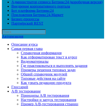
Администратор сервиса Битрикс24 (коробочная версия)
Внедрение корпоративного портала
Бот платформа Битрикс24
Приложения Битрикс24.Маркет
Бизнес-процессы
Партнёрский REST
Авторизация
Описание курса
Самая первая глава
Справочная информация
Как отформатирован текст в курсе
Видеоматериалы
Где практиковаться и выполнять задания
Примеры решения типовых задач
Общий справочник модулей
Типовые действия на сайте
Как узнать редакцию продукта
Глоссарий
A/B тестирование
Принципы A/B тестирования
Настройки и запуск тестирования
Пример A/B-тестирования страниц