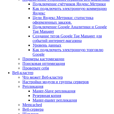
Подключение счётчиков Яндекс.Метрики
Как подключить электронную коммерцию
Яндекс
Цели Яндекс.Метрики: статистика
оформленных заказов.
Подключение Google Аналитики и Google
Tag Manager
Создание тегов Google Tag Manager для
событий интернет-магазина
Уровень данных
Как подключить электронную торговлю
Google
Примеры кастомизации
Поисковая оптимизация
Проверьте себя
Веб-кластер
Что может Веб-кластер
Настройки модуля и группы серверов
Репликация
Master-Slave репликация
Резервная копия
Master-master репликация
Memcached
Веб-сервера
Шардинг