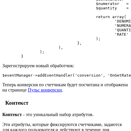
					$numerator   = $counters['my_page_day'         ] ?: 0; // числитель

					$quantity    = $counters['my_page_all'         ] ?: 0;

					return array(

						'DENOMINATOR' => $denominator,

						'NUMERATOR'   => $numerator,

						'QUANTITY'    => $quantity,

						'RATE'        => $denominator ? $numerator / $denominator : 0, // формула конверсии

					);

				},

			),

		);

Зарегистрируем новый обработчик:
Теперь конверсия по счетчикам будет посчитана и отображена
на странице
Пульс конверсии
.
Контекст
Контекст
- это уникальный набор атрибутов.
Эти атрибуты, которые фиксируются счетчиками, задаются
для каждого пользователя и действуют в течение дня.