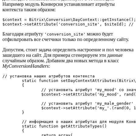
Например модуль Конверсия устанавливает атрибуты
контекста таким образом:
$context = Bitrix\Conversion\DayContext::getInstance();

Благодаря атрибуту
можно будет
'conversion_site'
отфильтровать все счетчики только по определенному сайту.
Допустим, стоит задача определить настроение и пол человека
зашедшего на сайт. Для примера сгенерируем эти данные
случайным образом. Добавим два новых метода в класс
MyConversionHandlers
:
// установка наших атрибутов контекста

	static function setDayContextAttributes(Bitrix\Conversion\DayContext $context)

	{

		// установить атрибут 'my_mood' со значением от 1 до 3

		$context->setAttribute('my_mood', rand(1, 3));

		// установить атрибут 'my_male_gender' или 'my_female_gender' без значений

		$context->setAttribute('my_'.(rand(0, 1) ? '' : 'fe').'male_gender');

	}

	// информация о наших атрибутах для модуля Конверсия

	static function getAttributeTypes()

	{

		return array(
