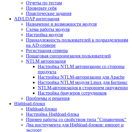
Отчеты по тестам
Проверьте себя
Практические задания
AD/LDAP интеграция
Назначение и возможности модуля
Схема работы модуля
Настройка модуля
Принадлежность пользователей к подразделениям
на AD-сервере
Регистрация сервера
Пошаговая синхронизация пользователей
NTLM авторизация
Настройка NTLM авторизации со стороны
продукта
Настройка NTLM-авторизации для Apache
Настройка NTLM модуля Linux для Битрикс
NTLM-авторизация в стороннем окружении
Настройка браузеров сотрудников
Проблемы и решения
Highload-блоки
Highload-блоки
Настройка Highload-блока
Пример работы со свойством типа "Справочник"
Два инструмента для Highload-блоков: импорт и
экспорт