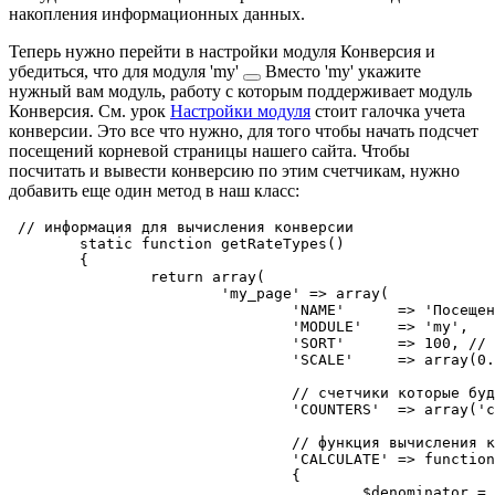
накопления информационных данных.
Теперь нужно перейти в настройки модуля Конверсия и
убедиться, что для модуля
'my'
Вместо 'my' укажите
нужный вам модуль, работу с которым поддерживает модуль
Конверсия. См. урок
Настройки модуля
стоит галочка учета
конверсии. Это все что нужно, для того чтобы начать подсчет
посещений корневой страницы нашего сайта. Чтобы
посчитать и вывести конверсию по этим счетчикам, нужно
добавить еще один метод в наш класс:
 // информация для вычисления конверсии

	static function getRateTypes()

	{

		return array(

			'my_page' => array(

				'NAME'      => 'Посещения главной',

				'MODULE'    => 'my',

				'SORT'      => 100, // порядок отображения конверсии

				'SCALE'     => array(0.5, 1, 1.5, 2, 5), // шкала: Плохо 0% - Отлично 5%

				// счетчики которые будут переданы в функцию вычисления конверсии

				'COUNTERS'  => array('conversion_visit_day', 'my_page_day', 'my_page_all'),

				// функция вычисления конверсии

				'CALCULATE' => function (array $counters)

				{

					$denominator = $counters['conversion_visit_day'] ?: 0; // знаменатель
