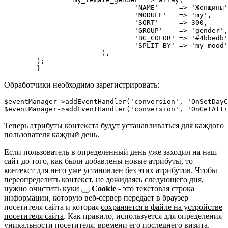
				'NAME'     => 'Женщины',

				'MODULE'   => 'my',

				'SORT'     => 300,

				'GROUP'    => 'gender',

				'BG_COLOR' => '#4bbedb',

				'SPLIT_BY' => 'my_mood',

			),

	);

Обработчики необходимо зарегистрировать:
$eventManager->addEventHandler('conversion', 'OnSetDayC
Теперь атрибуты контекста будут устанавливаться для каждого
пользователя каждый день.
Если пользователь в определенный день уже заходил на наш
сайт до того, как были добавлены новые атрибуты, то
контекст для него уже установлен без этих атрибутов. Чтобы
переопределить контекст, не дожидаясь следующего дня,
нужно очистить
куки
Cookie
- это текстовая строка
информации, которую веб-сервер передает в браузер
посетителя сайта и которая
сохраняется в файле на устройстве
посетителя сайта
. Как правило, используется для определения
уникальности посетителя, времени его последнего визита,