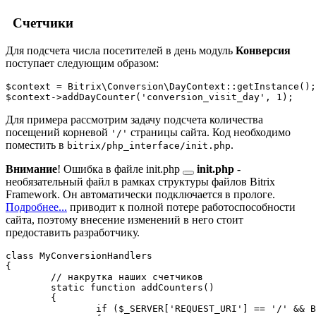
Счетчики
Для подсчета числа посетителей в день модуль
Конверсия
поступает следующим образом:
$context = Bitrix\Conversion\DayContext::getInstance();
Для примера рассмотрим задачу подсчета количества
посещений корневой
страницы сайта. Код необходимо
'/'
поместить в
.
bitrix/php_interface/init.php
Внимание
! Ошибка в файле
init.php
init.php
-
необязательный файл в рамках структуры файлов Bitrix
Framework. Он автоматически подключается в прологе.
Подробнее...
приводит к полной потере работоспособности
сайта, поэтому внесение изменений в него стоит
предоставить разработчику.
class MyConversionHandlers

{

	// накрутка наших счетчиков

	static function addCounters()

	{

		if ($_SERVER['REQUEST_URI'] == '/' && Bitrix\Main\Loader::includeModule('conversion'))
