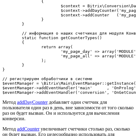
		{

			$context = Bitrix\Conversion\DayContext::getInstance();

			$context->addDayCounter('my_page_day', 1); // прибавить 1 к счетчику my_page_day один раз в день

			$context->addCounter   ('my_page_all', 1); // прибавить 1 к счетчику my_page_all

		}

	}

	// информация о наших счетчиках для модуля Конверсия

	static function getCounterTypes()

	{

		return array(

			'my_page_day' => array('MODULE' => 'my', 'NAME' => 'Количество посещений в день', 'GROUP' => 'day'), // дневная группа информирует о счетчике действий

			'my_page_all' => array('MODULE' => 'my', 'NAME' => 'Общее количество посещений'),

		);

	}

}

// регистрируем обработчики в системе

$eventManager = \Bitrix\Main\EventManager::getInstance(
$eventManager->addEventHandler('main'      , 'OnProlog'
Метод
addDayCounter
добавляет один счетчик для
пользователя один раз в день, вне зависимости от того сколько
раз он будет вызван. Он и используется для вычисления
конверсии.
Метод
addCounter
увеличивает счетчики столько раз, сколько
он будет вызван. Его целесообразно использовать для