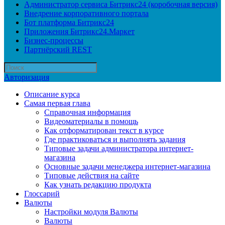
Администратор сервиса Битрикс24 (коробочная версия)
Внедрение корпоративного портала
Бот платформа Битрикс24
Приложения Битрикс24.Маркет
Бизнес-процессы
Партнёрский REST
Авторизация
Описание курса
Самая первая глава
Справочная информация
Видеоматериалы в помощь
Как отформатирован текст в курсе
Где практиковаться и выполнять задания
Типовые задачи администратора интернет-
магазина
Основные задачи менеджера интернет-магазина
Типовые действия на сайте
Как узнать редакцию продукта
Глоссарий
Валюты
Настройки модуля Валюты
Валюты