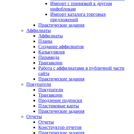
Импорт с привязкой к другим
инфоблокам
Импорт каталога торговых
предложений
Практические задания
Аффилиаты
Аффилиаты
Планы
Создание аффилиатов
Калькуляция
Пирамида
Транзакции
Работа с аффилиатами в публичной части
сайта
Практические задания
Покупатели
Покупатели
Транзакции
Продление подписки
Пластиковые карты
Практические задания
Отчеты
Отчеты
Конструктор отчетов
Практические задания