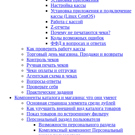
Настройка кассы
Установка приложения и подключение
кассы (Linux CentOS)
Работа с кассой
Z-отчеты
Почему не печатаются чеки?
Коды возможных ошибок
ФФД в вопросах и ответах
Как проверить работу кассы
Торговый день магазина. Продажи и возвраты
Контроль чеков
Ручная печать чеков
Чеки оплаты и отгрузки
Агентская схема в чеках
Вопросы-ответы
Проверьте себя
Практические задания
Компоненты каталога и магазина: что они умеют
Основная страница элемента среди дублей
Как улучшить внешний вид каталога товаров
Показ товаров по встроенному фильтру
Персональный раздел пользователя
Возможности персонального раздела
Комплексный компонент Персональный