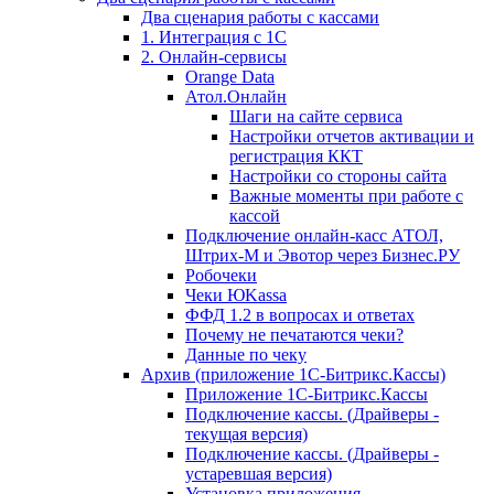
Два сценария работы с кассами
1. Интеграция с 1С
2. Онлайн-сервисы
Orange Data
Атол.Онлайн
Шаги на сайте сервиса
Настройки отчетов активации и
регистрация ККТ
Настройки со стороны сайта
Важные моменты при работе с
кассой
Подключение онлайн-касс АТОЛ,
Штрих-М и Эвотор через Бизнес.РУ
Робочеки
Чеки ЮKassa
ФФД 1.2 в вопросах и ответах
Почему не печатаются чеки?
Данные по чеку
Архив (приложение 1С-Битрикс.Кассы)
Приложение 1С-Битрикс.Кассы
Подключение кассы. (Драйверы -
текущая версия)
Подключение кассы. (Драйверы -
устаревшая версия)
Установка приложения