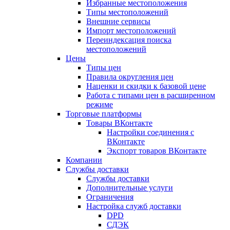
Избранные местоположения
Типы местоположений
Внешние сервисы
Импорт местоположений
Переиндексация поиска
местоположений
Цены
Типы цен
Правила округления цен
Наценки и скидки к базовой цене
Работа с типами цен в расширенном
режиме
Торговые платформы
Товары ВКонтакте
Настройки соединения с
ВКонтакте
Экспорт товаров ВКонтакте
Компании
Службы доставки
Службы доставки
Дополнительные услуги
Ограничения
Настройка служб доставки
DPD
СДЭК