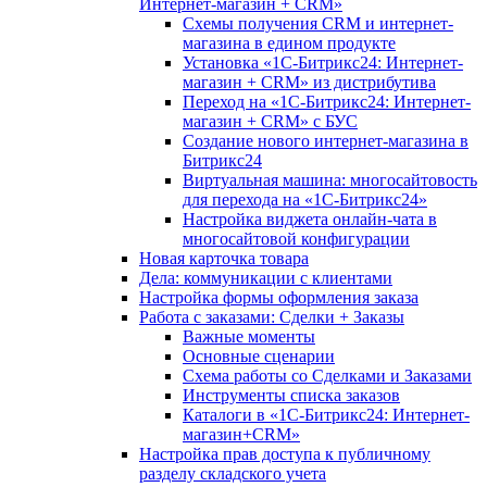
Интернет-магазин + CRM»
Схемы получения CRM и интернет-
магазина в едином продукте
Установка «1С-Битрикс24: Интернет-
магазин + CRM» из дистрибутива
Переход на «1С-Битрикс24: Интернет-
магазин + CRM» с БУС
Создание нового интернет-магазина в
Битрикс24
Виртуальная машина: многосайтовость
для перехода на «1С-Битрикс24»
Настройка виджета онлайн-чата в
многосайтовой конфигурации
Новая карточка товара
Дела: коммуникации с клиентами
Настройка формы оформления заказа
Работа с заказами: Сделки + Заказы
Важные моменты
Основные сценарии
Схема работы со Сделками и Заказами
Инструменты списка заказов
Каталоги в «1С-Битрикс24: Интернет-
магазин+CRM»
Настройка прав доступа к публичному
разделу складского учета