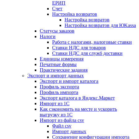
ЕРИП
Счет
Настройка возвратов
Настройка возвратов
Настройка возвратов для ЮKassa
Статусы заказов
Налоги
Работа с налогами, налоговые ставки
Ставки НДС для товаров
Ставки НДС для служб доставки
Единицы измерения
Печатные формы
Практические задания
Экспорт и импорт данных
Экспорт и импорт каталога
Профиль экспорта
Профиль импорта
Экспорт каталога в Яндекс.Маркет
Импорт из 1С
Как сэкономить на месте и ускорить
выгрузку из 1С
Импорт из файла csv
Файл csv
Импорт данных
Сохранение конфигурации импорта