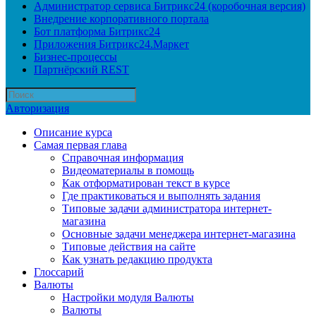
Администратор сервиса Битрикс24 (коробочная версия)
Внедрение корпоративного портала
Бот платформа Битрикс24
Приложения Битрикс24.Маркет
Бизнес-процессы
Партнёрский REST
Авторизация
Описание курса
Самая первая глава
Справочная информация
Видеоматериалы в помощь
Как отформатирован текст в курсе
Где практиковаться и выполнять задания
Типовые задачи администратора интернет-
магазина
Основные задачи менеджера интернет-магазина
Типовые действия на сайте
Как узнать редакцию продукта
Глоссарий
Валюты
Настройки модуля Валюты
Валюты