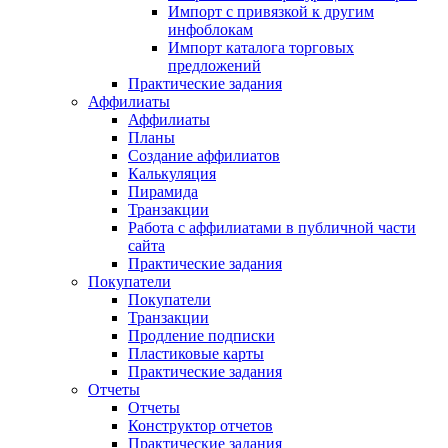
Импорт с привязкой к другим
инфоблокам
Импорт каталога торговых
предложений
Практические задания
Аффилиаты
Аффилиаты
Планы
Создание аффилиатов
Калькуляция
Пирамида
Транзакции
Работа с аффилиатами в публичной части
сайта
Практические задания
Покупатели
Покупатели
Транзакции
Продление подписки
Пластиковые карты
Практические задания
Отчеты
Отчеты
Конструктор отчетов
Практические задания