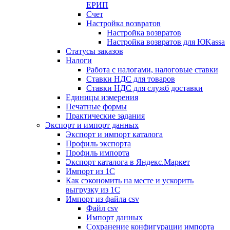
ЕРИП
Счет
Настройка возвратов
Настройка возвратов
Настройка возвратов для ЮKassa
Статусы заказов
Налоги
Работа с налогами, налоговые ставки
Ставки НДС для товаров
Ставки НДС для служб доставки
Единицы измерения
Печатные формы
Практические задания
Экспорт и импорт данных
Экспорт и импорт каталога
Профиль экспорта
Профиль импорта
Экспорт каталога в Яндекс.Маркет
Импорт из 1С
Как сэкономить на месте и ускорить
выгрузку из 1С
Импорт из файла csv
Файл csv
Импорт данных
Сохранение конфигурации импорта