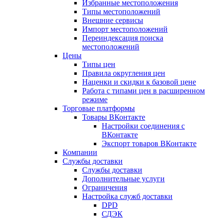
Избранные местоположения
Типы местоположений
Внешние сервисы
Импорт местоположений
Переиндексация поиска
местоположений
Цены
Типы цен
Правила округления цен
Наценки и скидки к базовой цене
Работа с типами цен в расширенном
режиме
Торговые платформы
Товары ВКонтакте
Настройки соединения с
ВКонтакте
Экспорт товаров ВКонтакте
Компании
Службы доставки
Службы доставки
Дополнительные услуги
Ограничения
Настройка служб доставки
DPD
СДЭК