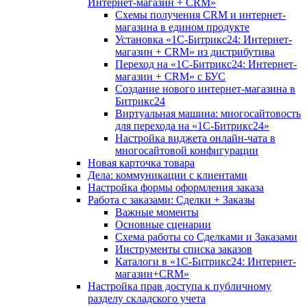
Интернет-магазин + CRM»
Схемы получения CRM и интернет-
магазина в едином продукте
Установка «1С-Битрикс24: Интернет-
магазин + CRM» из дистрибутива
Переход на «1С-Битрикс24: Интернет-
магазин + CRM» с БУС
Создание нового интернет-магазина в
Битрикс24
Виртуальная машина: многосайтовость
для перехода на «1С-Битрикс24»
Настройка виджета онлайн-чата в
многосайтовой конфигурации
Новая карточка товара
Дела: коммуникации с клиентами
Настройка формы оформления заказа
Работа с заказами: Сделки + Заказы
Важные моменты
Основные сценарии
Схема работы со Сделками и Заказами
Инструменты списка заказов
Каталоги в «1С-Битрикс24: Интернет-
магазин+CRM»
Настройка прав доступа к публичному
разделу складского учета