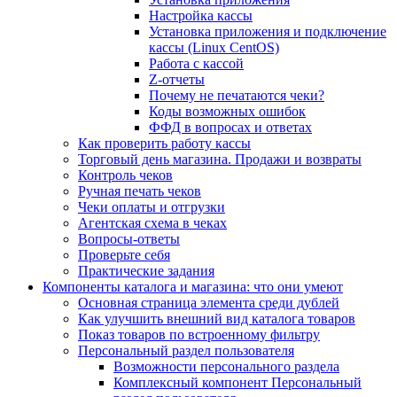
Настройка кассы
Установка приложения и подключение
кассы (Linux CentOS)
Работа с кассой
Z-отчеты
Почему не печатаются чеки?
Коды возможных ошибок
ФФД в вопросах и ответах
Как проверить работу кассы
Торговый день магазина. Продажи и возвраты
Контроль чеков
Ручная печать чеков
Чеки оплаты и отгрузки
Агентская схема в чеках
Вопросы-ответы
Проверьте себя
Практические задания
Компоненты каталога и магазина: что они умеют
Основная страница элемента среди дублей
Как улучшить внешний вид каталога товаров
Показ товаров по встроенному фильтру
Персональный раздел пользователя
Возможности персонального раздела
Комплексный компонент Персональный