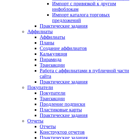
Импорт с привязкой к другим
инфоблокам
Импорт каталога торговых
предложений
Практические задания
Аффилиаты
Аффилиаты
Планы
Создание аффилиатов
Калькуляция
Пирамида
Транзакции
Работа с аффилиатами в публичной части
сайта
Практические задания
Покупатели
Покупатели
Транзакции
Продление подписки
Пластиковые карты
Практические задания
Отчеты
Отчеты
Конструктор отчетов
Практические задания