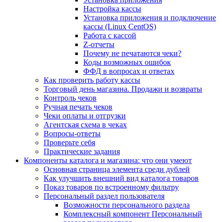
Настройка кассы
Установка приложения и подключение
кассы (Linux CentOS)
Работа с кассой
Z-отчеты
Почему не печатаются чеки?
Коды возможных ошибок
ФФД в вопросах и ответах
Как проверить работу кассы
Торговый день магазина. Продажи и возвраты
Контроль чеков
Ручная печать чеков
Чеки оплаты и отгрузки
Агентская схема в чеках
Вопросы-ответы
Проверьте себя
Практические задания
Компоненты каталога и магазина: что они умеют
Основная страница элемента среди дублей
Как улучшить внешний вид каталога товаров
Показ товаров по встроенному фильтру
Персональный раздел пользователя
Возможности персонального раздела
Комплексный компонент Персональный