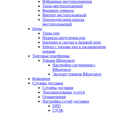
Избранные местоположения
Типы местоположений
Внешние сервисы
Импорт местоположений
Переиндексация поиска
местоположений
Цены
Типы цен
Правила округления цен
Наценки и скидки к базовой цене
Работа с типами цен в расширенном
режиме
Торговые платформы
Товары ВКонтакте
Настройки соединения с
ВКонтакте
Экспорт товаров ВКонтакте
Компании
Службы доставки
Службы доставки
Дополнительные услуги
Ограничения
Настройка служб доставки
DPD
СДЭК