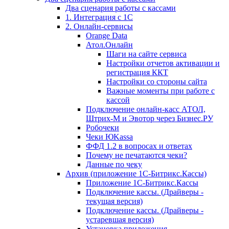
Два сценария работы с кассами
1. Интеграция с 1С
2. Онлайн-сервисы
Orange Data
Атол.Онлайн
Шаги на сайте сервиса
Настройки отчетов активации и
регистрация ККТ
Настройки со стороны сайта
Важные моменты при работе с
кассой
Подключение онлайн-касс АТОЛ,
Штрих-М и Эвотор через Бизнес.РУ
Робочеки
Чеки ЮKassa
ФФД 1.2 в вопросах и ответах
Почему не печатаются чеки?
Данные по чеку
Архив (приложение 1С-Битрикс.Кассы)
Приложение 1С-Битрикс.Кассы
Подключение кассы. (Драйверы -
текущая версия)
Подключение кассы. (Драйверы -
устаревшая версия)
Установка приложения