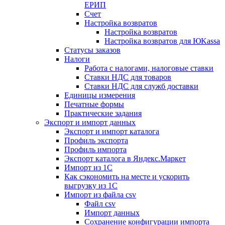
ЕРИП
Счет
Настройка возвратов
Настройка возвратов
Настройка возвратов для ЮKassa
Статусы заказов
Налоги
Работа с налогами, налоговые ставки
Ставки НДС для товаров
Ставки НДС для служб доставки
Единицы измерения
Печатные формы
Практические задания
Экспорт и импорт данных
Экспорт и импорт каталога
Профиль экспорта
Профиль импорта
Экспорт каталога в Яндекс.Маркет
Импорт из 1С
Как сэкономить на месте и ускорить
выгрузку из 1С
Импорт из файла csv
Файл csv
Импорт данных
Сохранение конфигурации импорта