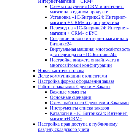
Интернет-магазин + CRM»
Схемы получения CRM и интернет-
магазина в едином продукте
Установка «1С-Битрикс24: Интернет-
магазин + CRM» из дистрибутива
Переход на «1С-Битрикс24: Интернет-
магазин + CRM» с БУС
Создание нового интернет-магазина в
Битрикс24
Виртуальная машина: многосайтовость
для перехода на «1С-Битрикс24»
Настройка виджета онлайн-чата в
многосайтовой конфигурации
Новая карточка товара
Дела: коммуникации с клиентами
Настройка формы оформления заказа
Работа с заказами: Сделки + Заказы
Важные моменты
Основные сценарии
Схема работы со Сделками и Заказами
Инструменты списка заказов
Каталоги в «1С-Битрикс24: Интернет-
магазин+CRM»
Настройка прав доступа к публичному
разделу складского учета