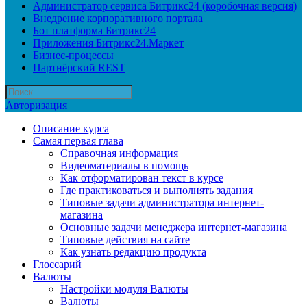
Администратор сервиса Битрикс24 (коробочная версия)
Внедрение корпоративного портала
Бот платформа Битрикс24
Приложения Битрикс24.Маркет
Бизнес-процессы
Партнёрский REST
Авторизация
Описание курса
Самая первая глава
Справочная информация
Видеоматериалы в помощь
Как отформатирован текст в курсе
Где практиковаться и выполнять задания
Типовые задачи администратора интернет-
магазина
Основные задачи менеджера интернет-магазина
Типовые действия на сайте
Как узнать редакцию продукта
Глоссарий
Валюты
Настройки модуля Валюты
Валюты