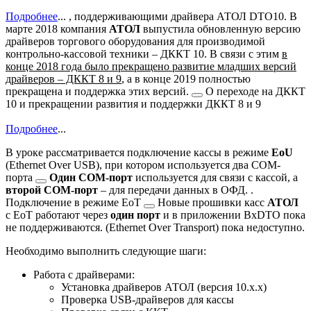
Подробнее
...
, поддерживающими драйвера АТОЛ DTO10. В
марте 2018 компания
АТОЛ
выпустила обновленную версию
драйверов торгового оборудования для производимой
контрольно-кассовой техники – ДККТ 10. В связи с этим
в
конце 2018 года было прекращено развитие младших версий
драйверов – ДККТ 8 и 9
, а в конце 2019 полностью
прекращена и
поддержка этих версий.
О переходе на ДККТ
10 и прекращении развития и поддержки ДККТ 8 и 9
Подробнее
...
В уроке рассматривается подключение кассы в режиме
EoU
(Ethernet Over USB), при котором используется
два COM-
порта
Один COM-порт
используется для связи с кассой, а
второй COM-порт
– для передачи данных в ОФД.
.
Подключение в режиме
EoT
Новые прошивки касс
АТОЛ
с EoT работают через
один порт
и в приложении BxDTO пока
не поддерживаются.
(Ethernet Over Transport) пока недоступно.
Необходимо выполнить следующие шаги:
Работа с драйверами:
Установка драйверов АТОЛ (версия 10.x.x)
Проверка USB-драйверов для кассы