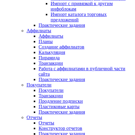
Импорт с привязкой к другим
инфоблокам
Импорт каталога торговых
предложений
Практические задания
Аффилиаты
Аффилиаты
Планы
Создание аффилиатов
Калькуляция
Пирамида
Транзакции
Работа с аффилиатами в публичной части
сайта
Практические задания
Покупатели
Покупатели
Транзакции
Продление подписки
Пластиковые карты
Практические задания
Отчеты
Отчеты
Конструктор отчетов
Практические задания