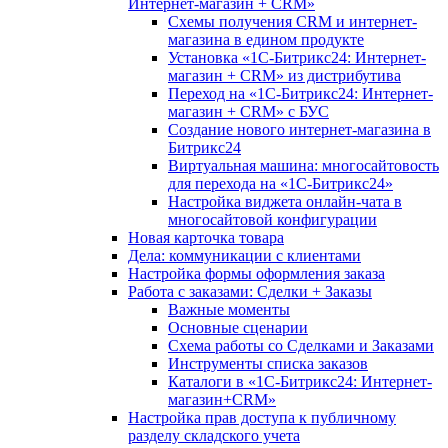
Интернет-магазин + CRM»
Схемы получения CRM и интернет-
магазина в едином продукте
Установка «1С-Битрикс24: Интернет-
магазин + CRM» из дистрибутива
Переход на «1С-Битрикс24: Интернет-
магазин + CRM» с БУС
Создание нового интернет-магазина в
Битрикс24
Виртуальная машина: многосайтовость
для перехода на «1С-Битрикс24»
Настройка виджета онлайн-чата в
многосайтовой конфигурации
Новая карточка товара
Дела: коммуникации с клиентами
Настройка формы оформления заказа
Работа с заказами: Сделки + Заказы
Важные моменты
Основные сценарии
Схема работы со Сделками и Заказами
Инструменты списка заказов
Каталоги в «1С-Битрикс24: Интернет-
магазин+CRM»
Настройка прав доступа к публичному
разделу складского учета