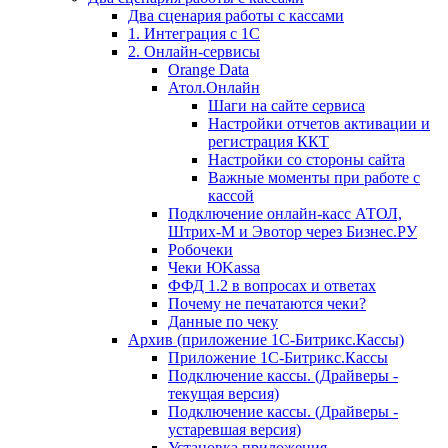
Два сценария работы с кассами
1. Интеграция с 1С
2. Онлайн-сервисы
Orange Data
Атол.Онлайн
Шаги на сайте сервиса
Настройки отчетов активации и
регистрация ККТ
Настройки со стороны сайта
Важные моменты при работе с
кассой
Подключение онлайн-касс АТОЛ,
Штрих-М и Эвотор через Бизнес.РУ
Робочеки
Чеки ЮKassa
ФФД 1.2 в вопросах и ответах
Почему не печатаются чеки?
Данные по чеку
Архив (приложение 1С-Битрикс.Кассы)
Приложение 1С-Битрикс.Кассы
Подключение кассы. (Драйверы -
текущая версия)
Подключение кассы. (Драйверы -
устаревшая версия)
Установка приложения