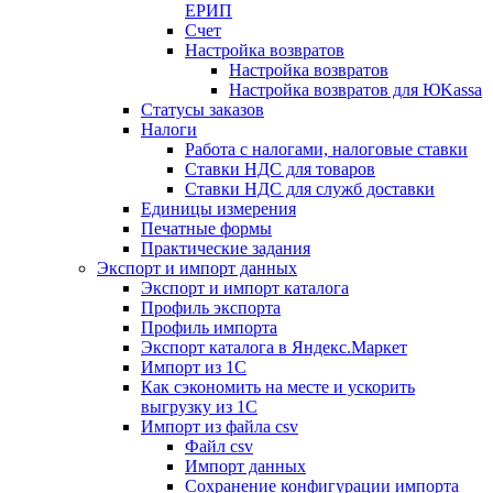
ЕРИП
Счет
Настройка возвратов
Настройка возвратов
Настройка возвратов для ЮKassa
Статусы заказов
Налоги
Работа с налогами, налоговые ставки
Ставки НДС для товаров
Ставки НДС для служб доставки
Единицы измерения
Печатные формы
Практические задания
Экспорт и импорт данных
Экспорт и импорт каталога
Профиль экспорта
Профиль импорта
Экспорт каталога в Яндекс.Маркет
Импорт из 1С
Как сэкономить на месте и ускорить
выгрузку из 1С
Импорт из файла csv
Файл csv
Импорт данных
Сохранение конфигурации импорта