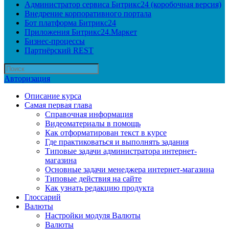
Администратор сервиса Битрикс24 (коробочная версия)
Внедрение корпоративного портала
Бот платформа Битрикс24
Приложения Битрикс24.Маркет
Бизнес-процессы
Партнёрский REST
Авторизация
Описание курса
Самая первая глава
Справочная информация
Видеоматериалы в помощь
Как отформатирован текст в курсе
Где практиковаться и выполнять задания
Типовые задачи администратора интернет-
магазина
Основные задачи менеджера интернет-магазина
Типовые действия на сайте
Как узнать редакцию продукта
Глоссарий
Валюты
Настройки модуля Валюты
Валюты