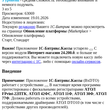
3 уровень
- средняя сложность. Необходимо внимание и
немного подумать.
3
из 5
Просмотров:
63069
Дата изменения:
19.01.2026
Недоступно в лицензиях:
Текущую
редакцию
Вашего
1С-Битрикс
можно просмотреть
на странице
Обновление платформы
(
Marketplace >
Обновление платформы
).
Старт, Стандарт
Важно!
Приложение
1С-Битрикс.Кассы
устарело
С
версии модуля
Интернет-магазин 24.200.0
.
и больше не
поддерживается. Вы можете подключить новую кассу либо
через
интеграцию с 1С
, либо с помощью
онлайн-сервисов
.
Введение
Примечание
: Приложение
1С-Битрикс.Кассы
(BxDTO)
работает с
устройствами
В настоящее время программа
протестирована с фискальными регистраторами
АТОЛ
FPrint-22ПТК
,
АТОЛ 42ФС
,
АТОЛ 11Ф
,
АТОЛ 30Ф
,
АТОЛ
77Ф
. Должна работать со всеми устройствами,
поддерживаемыми драйверами АТОЛ DTO10 (в том числе с
устройствами других производителей).