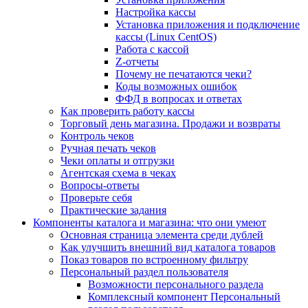
Настройка кассы
Установка приложения и подключение
кассы (Linux CentOS)
Работа с кассой
Z-отчеты
Почему не печатаются чеки?
Коды возможных ошибок
ФФД в вопросах и ответах
Как проверить работу кассы
Торговый день магазина. Продажи и возвраты
Контроль чеков
Ручная печать чеков
Чеки оплаты и отгрузки
Агентская схема в чеках
Вопросы-ответы
Проверьте себя
Практические задания
Компоненты каталога и магазина: что они умеют
Основная страница элемента среди дублей
Как улучшить внешний вид каталога товаров
Показ товаров по встроенному фильтру
Персональный раздел пользователя
Возможности персонального раздела
Комплексный компонент Персональный