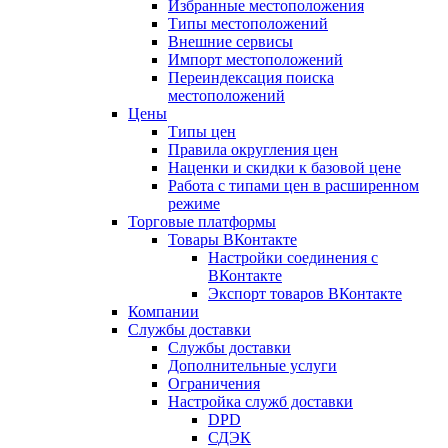
Избранные местоположения
Типы местоположений
Внешние сервисы
Импорт местоположений
Переиндексация поиска
местоположений
Цены
Типы цен
Правила округления цен
Наценки и скидки к базовой цене
Работа с типами цен в расширенном
режиме
Торговые платформы
Товары ВКонтакте
Настройки соединения с
ВКонтакте
Экспорт товаров ВКонтакте
Компании
Службы доставки
Службы доставки
Дополнительные услуги
Ограничения
Настройка служб доставки
DPD
СДЭК