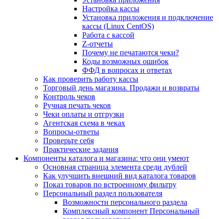
Настройка кассы
Установка приложения и подключение
кассы (Linux CentOS)
Работа с кассой
Z-отчеты
Почему не печатаются чеки?
Коды возможных ошибок
ФФД в вопросах и ответах
Как проверить работу кассы
Торговый день магазина. Продажи и возвраты
Контроль чеков
Ручная печать чеков
Чеки оплаты и отгрузки
Агентская схема в чеках
Вопросы-ответы
Проверьте себя
Практические задания
Компоненты каталога и магазина: что они умеют
Основная страница элемента среди дублей
Как улучшить внешний вид каталога товаров
Показ товаров по встроенному фильтру
Персональный раздел пользователя
Возможности персонального раздела
Комплексный компонент Персональный