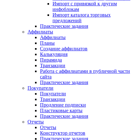
Импорт с привязкой к другим
инфоблокам
Импорт каталога торговых
предложений
Практические задания
Аффилиаты
Аффилиаты
Планы
Создание аффилиатов
Калькуляция
Пирамида
Транзакции
Работа с аффилиатами в публичной части
сайта
Практические задания
Покупатели
Покупатели
Транзакции
Продление подписки
Пластиковые карты
Практические задания
Отчеты
Отчеты
Конструктор отчетов
Практические задания