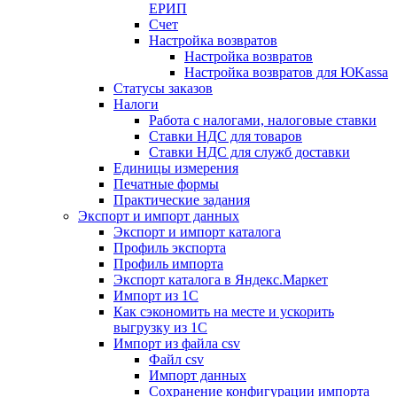
ЕРИП
Счет
Настройка возвратов
Настройка возвратов
Настройка возвратов для ЮKassa
Статусы заказов
Налоги
Работа с налогами, налоговые ставки
Ставки НДС для товаров
Ставки НДС для служб доставки
Единицы измерения
Печатные формы
Практические задания
Экспорт и импорт данных
Экспорт и импорт каталога
Профиль экспорта
Профиль импорта
Экспорт каталога в Яндекс.Маркет
Импорт из 1С
Как сэкономить на месте и ускорить
выгрузку из 1С
Импорт из файла csv
Файл csv
Импорт данных
Сохранение конфигурации импорта