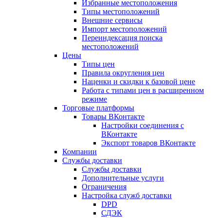
Избранные местоположения
Типы местоположений
Внешние сервисы
Импорт местоположений
Переиндексация поиска
местоположений
Цены
Типы цен
Правила округления цен
Наценки и скидки к базовой цене
Работа с типами цен в расширенном
режиме
Торговые платформы
Товары ВКонтакте
Настройки соединения с
ВКонтакте
Экспорт товаров ВКонтакте
Компании
Службы доставки
Службы доставки
Дополнительные услуги
Ограничения
Настройка служб доставки
DPD
СДЭК