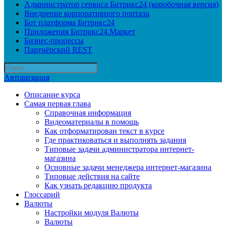
Администратор сервиса Битрикс24 (коробочная версия)
Внедрение корпоративного портала
Бот платформа Битрикс24
Приложения Битрикс24.Маркет
Бизнес-процессы
Партнёрский REST
Авторизация
Описание курса
Самая первая глава
Справочная информация
Видеоматериалы в помощь
Как отформатирован текст в курсе
Где практиковаться и выполнять задания
Типовые задачи администратора интернет-
магазина
Основные задачи менеджера интернет-магазина
Типовые действия на сайте
Как узнать редакцию продукта
Глоссарий
Валюты
Настройки модуля Валюты
Валюты