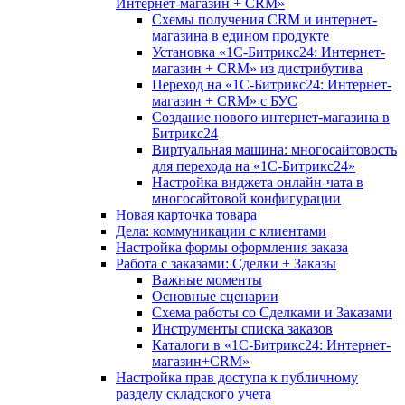
Интернет-магазин + CRM»
Схемы получения CRM и интернет-
магазина в едином продукте
Установка «1С-Битрикс24: Интернет-
магазин + CRM» из дистрибутива
Переход на «1С-Битрикс24: Интернет-
магазин + CRM» с БУС
Создание нового интернет-магазина в
Битрикс24
Виртуальная машина: многосайтовость
для перехода на «1С-Битрикс24»
Настройка виджета онлайн-чата в
многосайтовой конфигурации
Новая карточка товара
Дела: коммуникации с клиентами
Настройка формы оформления заказа
Работа с заказами: Сделки + Заказы
Важные моменты
Основные сценарии
Схема работы со Сделками и Заказами
Инструменты списка заказов
Каталоги в «1С-Битрикс24: Интернет-
магазин+CRM»
Настройка прав доступа к публичному
разделу складского учета