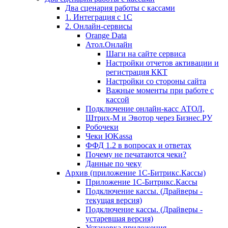
Два сценария работы с кассами
1. Интеграция с 1С
2. Онлайн-сервисы
Orange Data
Атол.Онлайн
Шаги на сайте сервиса
Настройки отчетов активации и
регистрация ККТ
Настройки со стороны сайта
Важные моменты при работе с
кассой
Подключение онлайн-касс АТОЛ,
Штрих-М и Эвотор через Бизнес.РУ
Робочеки
Чеки ЮKassa
ФФД 1.2 в вопросах и ответах
Почему не печатаются чеки?
Данные по чеку
Архив (приложение 1С-Битрикс.Кассы)
Приложение 1С-Битрикс.Кассы
Подключение кассы. (Драйверы -
текущая версия)
Подключение кассы. (Драйверы -
устаревшая версия)
Установка приложения