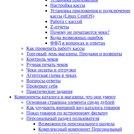
Настройка кассы
Установка приложения и подключение
кассы (Linux CentOS)
Работа с кассой
Z-отчеты
Почему не печатаются чеки?
Коды возможных ошибок
ФФД в вопросах и ответах
Как проверить работу кассы
Торговый день магазина. Продажи и возвраты
Контроль чеков
Ручная печать чеков
Чеки оплаты и отгрузки
Агентская схема в чеках
Вопросы-ответы
Проверьте себя
Практические задания
Компоненты каталога и магазина: что они умеют
Основная страница элемента среди дублей
Как улучшить внешний вид каталога товаров
Показ товаров по встроенному фильтру
Персональный раздел пользователя
Возможности персонального раздела
Комплексный компонент Персональный