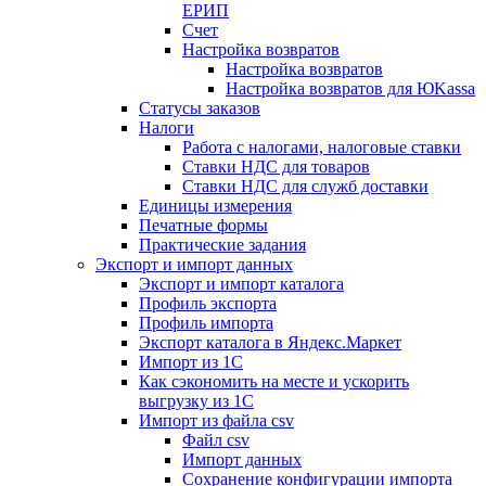
ЕРИП
Счет
Настройка возвратов
Настройка возвратов
Настройка возвратов для ЮKassa
Статусы заказов
Налоги
Работа с налогами, налоговые ставки
Ставки НДС для товаров
Ставки НДС для служб доставки
Единицы измерения
Печатные формы
Практические задания
Экспорт и импорт данных
Экспорт и импорт каталога
Профиль экспорта
Профиль импорта
Экспорт каталога в Яндекс.Маркет
Импорт из 1С
Как сэкономить на месте и ускорить
выгрузку из 1С
Импорт из файла csv
Файл csv
Импорт данных
Сохранение конфигурации импорта