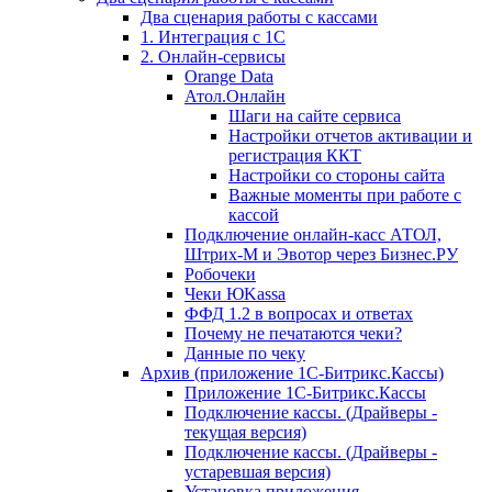
Два сценария работы с кассами
1. Интеграция с 1С
2. Онлайн-сервисы
Orange Data
Атол.Онлайн
Шаги на сайте сервиса
Настройки отчетов активации и
регистрация ККТ
Настройки со стороны сайта
Важные моменты при работе с
кассой
Подключение онлайн-касс АТОЛ,
Штрих-М и Эвотор через Бизнес.РУ
Робочеки
Чеки ЮKassa
ФФД 1.2 в вопросах и ответах
Почему не печатаются чеки?
Данные по чеку
Архив (приложение 1С-Битрикс.Кассы)
Приложение 1С-Битрикс.Кассы
Подключение кассы. (Драйверы -
текущая версия)
Подключение кассы. (Драйверы -
устаревшая версия)
Установка приложения