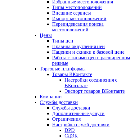
Избранные местоположения
Типы местоположений
Внешние сервисы
Импорт местоположений
Переиндексация поиска
местоположений
Цены
Типы цен
Правила округления цен
Наценки и скидки к базовой цене
Работа с типами цен в расширенном
режиме
Торговые платформы
Товары ВКонтакте
Настройки соединения с
ВКонтакте
Экспорт товаров ВКонтакте
Компании
Службы доставки
Службы доставки
Дополнительные услуги
Ограничения
Настройка служб доставки
DPD
СДЭК