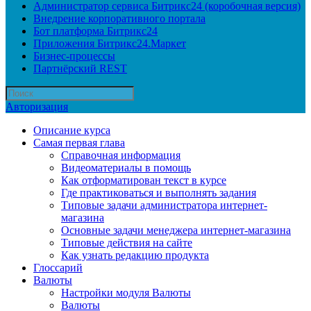
Администратор сервиса Битрикс24 (коробочная версия)
Внедрение корпоративного портала
Бот платформа Битрикс24
Приложения Битрикс24.Маркет
Бизнес-процессы
Партнёрский REST
Авторизация
Описание курса
Самая первая глава
Справочная информация
Видеоматериалы в помощь
Как отформатирован текст в курсе
Где практиковаться и выполнять задания
Типовые задачи администратора интернет-
магазина
Основные задачи менеджера интернет-магазина
Типовые действия на сайте
Как узнать редакцию продукта
Глоссарий
Валюты
Настройки модуля Валюты
Валюты