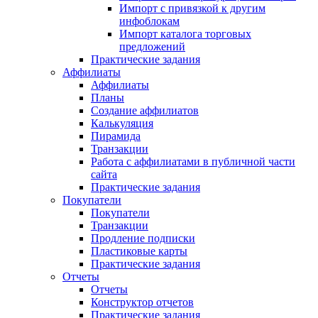
Импорт с привязкой к другим
инфоблокам
Импорт каталога торговых
предложений
Практические задания
Аффилиаты
Аффилиаты
Планы
Создание аффилиатов
Калькуляция
Пирамида
Транзакции
Работа с аффилиатами в публичной части
сайта
Практические задания
Покупатели
Покупатели
Транзакции
Продление подписки
Пластиковые карты
Практические задания
Отчеты
Отчеты
Конструктор отчетов
Практические задания