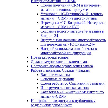
Интернет-магазин + CRM»
Схемы получения CRM и интернет-
магазина в едином продукте
Установка «1С-Битрикс24: Интернет-
магазин + CRM» из дистрибутива
Переход на «1С-Битрикс24: Интернет-
магазин + CRM» с БУС
Создание нового интернет-магазина в
Битрикс24
Виртуальная машина: многосайтовость
для перехода на «1С-Битрикс24»
Настройка виджета онлайн-чата в
многосайтовой конфигурации
Новая карточка товара
Дела: коммуникации с клиентами
Настройка формы оформления заказа
Работа с заказами: Сделки + Заказы
Важные моменты
Основные сценарии
Схема работы со Сделками и Заказами
Инструменты списка заказов
Каталоги в «1С-Битрикс24: Интернет-
магазин+CRM»
Настройка прав доступа к публичному
разделу складского учета