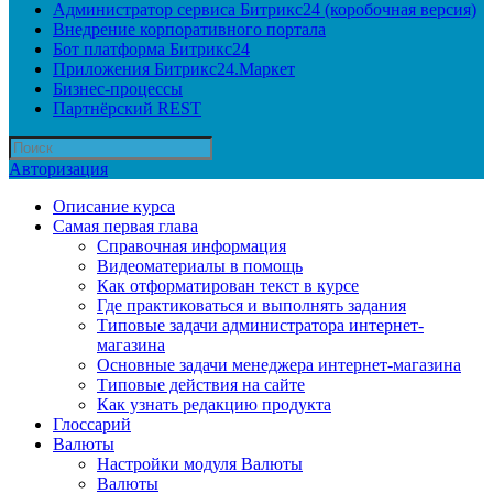
Администратор сервиса Битрикс24 (коробочная версия)
Внедрение корпоративного портала
Бот платформа Битрикс24
Приложения Битрикс24.Маркет
Бизнес-процессы
Партнёрский REST
Авторизация
Описание курса
Самая первая глава
Справочная информация
Видеоматериалы в помощь
Как отформатирован текст в курсе
Где практиковаться и выполнять задания
Типовые задачи администратора интернет-
магазина
Основные задачи менеджера интернет-магазина
Типовые действия на сайте
Как узнать редакцию продукта
Глоссарий
Валюты
Настройки модуля Валюты
Валюты