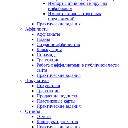
Импорт с привязкой к другим
инфоблокам
Импорт каталога торговых
предложений
Практические задания
Аффилиаты
Аффилиаты
Планы
Создание аффилиатов
Калькуляция
Пирамида
Транзакции
Работа с аффилиатами в публичной части
сайта
Практические задания
Покупатели
Покупатели
Транзакции
Продление подписки
Пластиковые карты
Практические задания
Отчеты
Отчеты
Конструктор отчетов
Практические задания