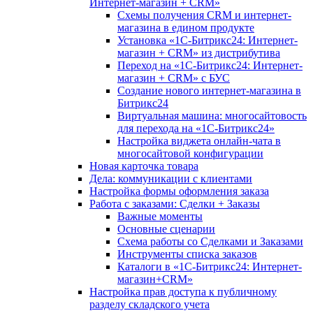
Интернет-магазин + CRM»
Схемы получения CRM и интернет-
магазина в едином продукте
Установка «1С-Битрикс24: Интернет-
магазин + CRM» из дистрибутива
Переход на «1С-Битрикс24: Интернет-
магазин + CRM» с БУС
Создание нового интернет-магазина в
Битрикс24
Виртуальная машина: многосайтовость
для перехода на «1С-Битрикс24»
Настройка виджета онлайн-чата в
многосайтовой конфигурации
Новая карточка товара
Дела: коммуникации с клиентами
Настройка формы оформления заказа
Работа с заказами: Сделки + Заказы
Важные моменты
Основные сценарии
Схема работы со Сделками и Заказами
Инструменты списка заказов
Каталоги в «1С-Битрикс24: Интернет-
магазин+CRM»
Настройка прав доступа к публичному
разделу складского учета