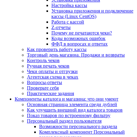
Настройка кассы
Установка приложения и подключение
кассы (Linux CentOS)
Работа с кассой
Z-отчеты
Почему не печатаются чеки?
Коды возможных ошибок
ФФД в вопросах и ответах
Как проверить работу кассы
Торговый день магазина. Продажи и возвраты
Контроль чеков
Ручная печать чеков
Чеки оплаты и отгрузки
Агентская схема в чеках
Вопросы-ответы
Проверьте себя
Практические задания
Компоненты каталога и магазина: что они умеют
Основная страница элемента среди дублей
Как улучшить внешний вид каталога товаров
Показ товаров по встроенному фильтру
Персональный раздел пользователя
Возможности персонального раздела
Комплексный компонент Персональный