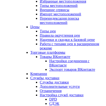
Избранные местоположения
Типы местоположений
Внешние сервисы
Импорт местоположений
Переиндексация поиска
местоположений
Цены
Типы цен
Правила округления цен
Наценки и скидки к базовой цене
Работа с типами цен в расширенном
режиме
Торговые платформы
Товары ВКонтакте
Настройки соединения с
ВКонтакте
Экспорт товаров ВКонтакте
Компании
Службы доставки
Службы доставки
Дополнительные услуги
Ограничения
Настройка служб доставки
DPD
СДЭК