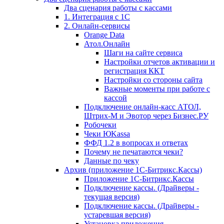
Два сценария работы с кассами
1. Интеграция с 1С
2. Онлайн-сервисы
Orange Data
Атол.Онлайн
Шаги на сайте сервиса
Настройки отчетов активации и
регистрация ККТ
Настройки со стороны сайта
Важные моменты при работе с
кассой
Подключение онлайн-касс АТОЛ,
Штрих-М и Эвотор через Бизнес.РУ
Робочеки
Чеки ЮKassa
ФФД 1.2 в вопросах и ответах
Почему не печатаются чеки?
Данные по чеку
Архив (приложение 1С-Битрикс.Кассы)
Приложение 1С-Битрикс.Кассы
Подключение кассы. (Драйверы -
текущая версия)
Подключение кассы. (Драйверы -
устаревшая версия)
Установка приложения