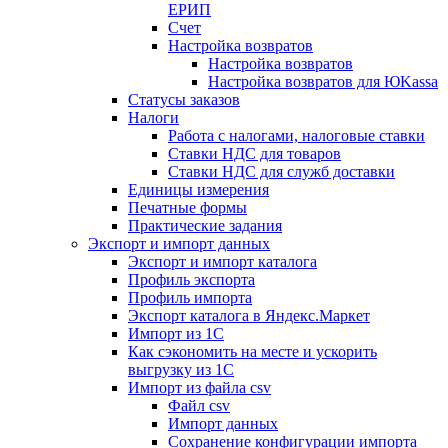
ЕРИП
Счет
Настройка возвратов
Настройка возвратов
Настройка возвратов для ЮKassa
Статусы заказов
Налоги
Работа с налогами, налоговые ставки
Ставки НДС для товаров
Ставки НДС для служб доставки
Единицы измерения
Печатные формы
Практические задания
Экспорт и импорт данных
Экспорт и импорт каталога
Профиль экспорта
Профиль импорта
Экспорт каталога в Яндекс.Маркет
Импорт из 1С
Как сэкономить на месте и ускорить
выгрузку из 1С
Импорт из файла csv
Файл csv
Импорт данных
Сохранение конфигурации импорта