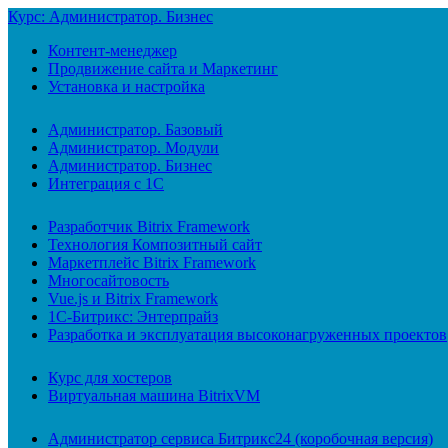
Курс: Администратор. Бизнес
Контент-менеджер
Продвижение сайта и Маркетинг
Установка и настройка
Администратор. Базовый
Администратор. Модули
Администратор. Бизнес
Интеграция с 1С
Разработчик Bitrix Framework
Технология Композитный сайт
Маркетплейс Bitrix Framework
Многосайтовость
Vue.js и Bitrix Framework
1С-Битрикс: Энтерпрайз
Разработка и эксплуатация высоконагруженных проектов
Курс для хостеров
Виртуальная машина BitrixVM
Администратор сервиса Битрикс24 (коробочная версия)