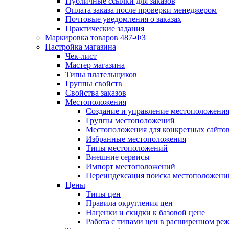
Публичные ссылки для заказов
Оплата заказа после проверки менеджером
Почтовые уведомления о заказах
Практические задания
Маркировка товаров 487-ФЗ
Настройка магазина
Чек-лист
Мастер магазина
Типы плательщиков
Группы свойств
Свойства заказов
Местоположения
Создание и управление местоположени
Группы местоположений
Местоположения для конкретных сайто
Избранные местоположения
Типы местоположений
Внешние сервисы
Импорт местоположений
Переиндексация поиска местоположени
Цены
Типы цен
Правила округления цен
Наценки и скидки к базовой цене
Работа с типами цен в расширенном ре