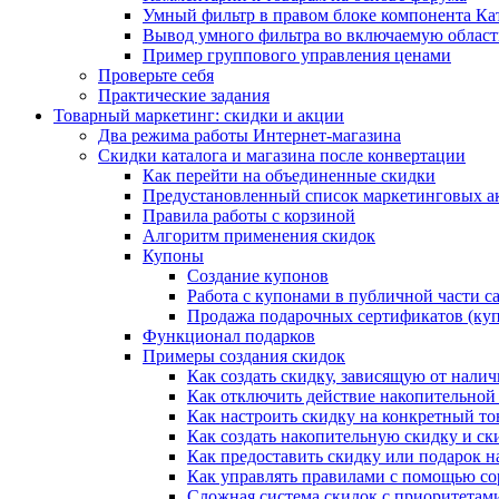
Умный фильтр в правом блоке компонента Ка
Вывод умного фильтра во включаемую област
Пример группового управления ценами
Проверьте себя
Практические задания
Товарный маркетинг: скидки и акции
Два режима работы Интернет-магазина
Скидки каталога и магазина после конвертации
Как перейти на объединенные скидки
Предустановленный список маркетинговых а
Правила работы с корзиной
Алгоритм применения скидок
Купоны
Создание купонов
Работа с купонами в публичной части с
Продажа подарочных сертификатов (ку
Функционал подарков
Примеры создания скидок
Как создать скидку, зависящую от налич
Как отключить действие накопительной
Как настроить скидку на конкретный то
Как создать накопительную скидку и ск
Как предоставить скидку или подарок н
Как управлять правилами с помощью с
Сложная система скидок с приоритетам