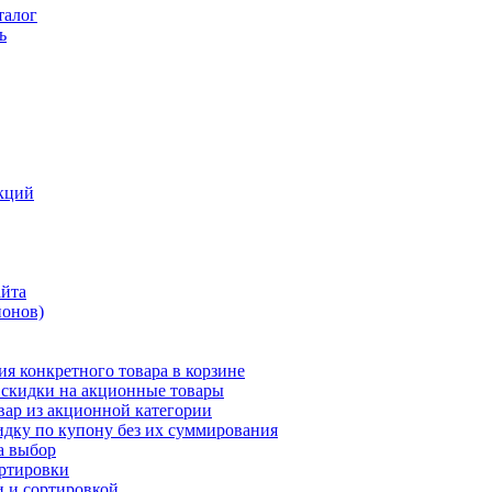
талог
ь
кций
айта
понов)
ия конкретного товара в корзине
 скидки на акционные товары
вар из акционной категории
идку по купону без их суммирования
а выбор
ортировки
и и сортировкой