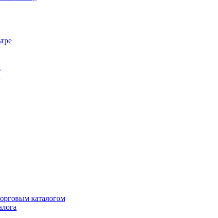
ьтре
а
в
торговым каталогом
алога