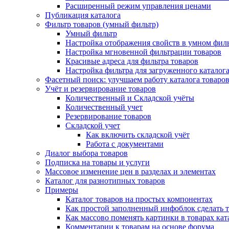
Расширенный режим управления ценами
Публикация каталога
Фильтр товаров (умный фильтр)
Умный фильтр
Настройка отображения свойств в умном фил
Настройка мгновенной фильтрации товаров
Красивые адреса для фильтра товаров
Настройка фильтра для загруженного каталог
Фасетный поиск: улучшаем работу каталога товаро
Учёт и резервирование товаров
Количественный и Складской учёты
Количественный учет
Резервирование товаров
Складской учет
Как включить складской учёт
Работа с документами
Диалог выбора товаров
Подписка на товары и услуги
Массовое изменение цен в разделах и элементах
Каталог для разнотипных товаров
Примеры
Каталог товаров на простых компонентах
Как простой заполненный инфоблок сделать 
Как массово поменять картинки в товарах кат
Комментарии к товарам на основе форума