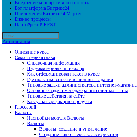
Внедрение корпоративного портала
Бот платформа Битрикс24
Приложения Битрикс24.Маркет
Бизнес-процессы
Партнёрский REST
Авторизация
Описание курса
Самая первая глава
Справочная информация
Видеоматериалы в помощь
Как отформатирован текст в курсе
Где практиковаться и выполнять задания
Типовые задачи администратора интернет-магазина
Основные задачи менеджера интернет-магазина
Типовые действия на сайте
Как узнать редакцию продукта
Глоссарий
Валюты
Настройки модуля Валюты
Валюты
Валюты: создание и управление
Создание валют через классификатор