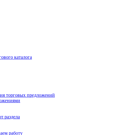
гового каталога
ия торговых предложений
ложениями
т раздела
чаем работу