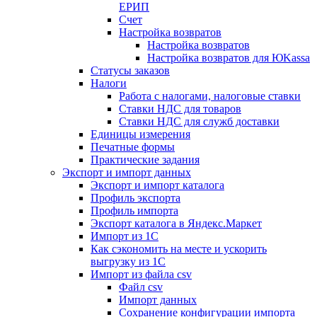
ЕРИП
Счет
Настройка возвратов
Настройка возвратов
Настройка возвратов для ЮKassa
Статусы заказов
Налоги
Работа с налогами, налоговые ставки
Ставки НДС для товаров
Ставки НДС для служб доставки
Единицы измерения
Печатные формы
Практические задания
Экспорт и импорт данных
Экспорт и импорт каталога
Профиль экспорта
Профиль импорта
Экспорт каталога в Яндекс.Маркет
Импорт из 1С
Как сэкономить на месте и ускорить
выгрузку из 1С
Импорт из файла csv
Файл csv
Импорт данных
Сохранение конфигурации импорта