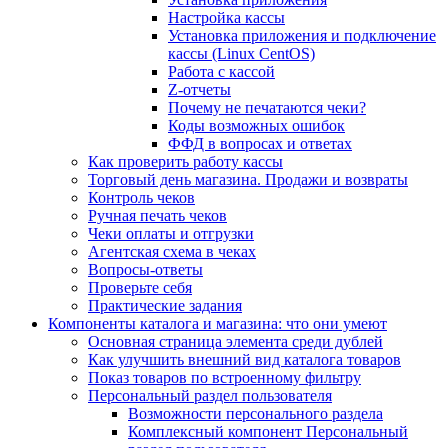
Настройка кассы
Установка приложения и подключение
кассы (Linux CentOS)
Работа с кассой
Z-отчеты
Почему не печатаются чеки?
Коды возможных ошибок
ФФД в вопросах и ответах
Как проверить работу кассы
Торговый день магазина. Продажи и возвраты
Контроль чеков
Ручная печать чеков
Чеки оплаты и отгрузки
Агентская схема в чеках
Вопросы-ответы
Проверьте себя
Практические задания
Компоненты каталога и магазина: что они умеют
Основная страница элемента среди дублей
Как улучшить внешний вид каталога товаров
Показ товаров по встроенному фильтру
Персональный раздел пользователя
Возможности персонального раздела
Комплексный компонент Персональный