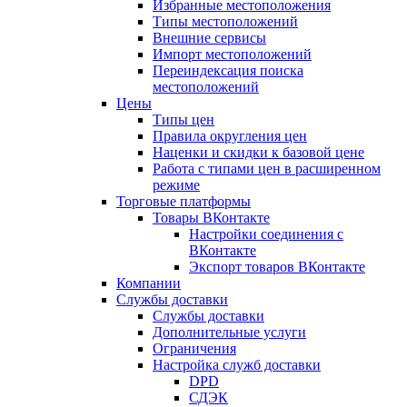
Избранные местоположения
Типы местоположений
Внешние сервисы
Импорт местоположений
Переиндексация поиска
местоположений
Цены
Типы цен
Правила округления цен
Наценки и скидки к базовой цене
Работа с типами цен в расширенном
режиме
Торговые платформы
Товары ВКонтакте
Настройки соединения с
ВКонтакте
Экспорт товаров ВКонтакте
Компании
Службы доставки
Службы доставки
Дополнительные услуги
Ограничения
Настройка служб доставки
DPD
СДЭК