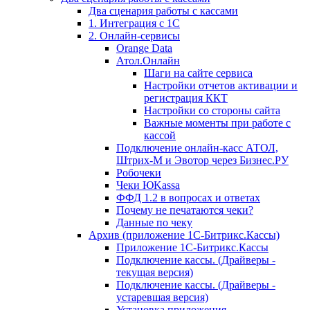
Два сценария работы с кассами
1. Интеграция с 1С
2. Онлайн-сервисы
Orange Data
Атол.Онлайн
Шаги на сайте сервиса
Настройки отчетов активации и
регистрация ККТ
Настройки со стороны сайта
Важные моменты при работе с
кассой
Подключение онлайн-касс АТОЛ,
Штрих-М и Эвотор через Бизнес.РУ
Робочеки
Чеки ЮKassa
ФФД 1.2 в вопросах и ответах
Почему не печатаются чеки?
Данные по чеку
Архив (приложение 1С-Битрикс.Кассы)
Приложение 1С-Битрикс.Кассы
Подключение кассы. (Драйверы -
текущая версия)
Подключение кассы. (Драйверы -
устаревшая версия)
Установка приложения