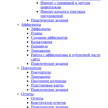
Импорт с привязкой к другим
инфоблокам
Импорт каталога торговых
предложений
Практические задания
Аффилиаты
Аффилиаты
Планы
Создание аффилиатов
Калькуляция
Пирамида
Транзакции
Работа с аффилиатами в публичной части
сайта
Практические задания
Покупатели
Покупатели
Транзакции
Продление подписки
Пластиковые карты
Практические задания
Отчеты
Отчеты
Конструктор отчетов
Практические задания