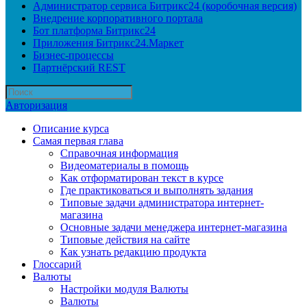
Администратор сервиса Битрикс24 (коробочная версия)
Внедрение корпоративного портала
Бот платформа Битрикс24
Приложения Битрикс24.Маркет
Бизнес-процессы
Партнёрский REST
Авторизация
Описание курса
Самая первая глава
Справочная информация
Видеоматериалы в помощь
Как отформатирован текст в курсе
Где практиковаться и выполнять задания
Типовые задачи администратора интернет-
магазина
Основные задачи менеджера интернет-магазина
Типовые действия на сайте
Как узнать редакцию продукта
Глоссарий
Валюты
Настройки модуля Валюты
Валюты