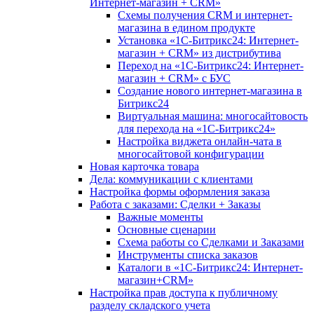
Интернет-магазин + CRM»
Схемы получения CRM и интернет-
магазина в едином продукте
Установка «1С-Битрикс24: Интернет-
магазин + CRM» из дистрибутива
Переход на «1С-Битрикс24: Интернет-
магазин + CRM» с БУС
Создание нового интернет-магазина в
Битрикс24
Виртуальная машина: многосайтовость
для перехода на «1С-Битрикс24»
Настройка виджета онлайн-чата в
многосайтовой конфигурации
Новая карточка товара
Дела: коммуникации с клиентами
Настройка формы оформления заказа
Работа с заказами: Сделки + Заказы
Важные моменты
Основные сценарии
Схема работы со Сделками и Заказами
Инструменты списка заказов
Каталоги в «1С-Битрикс24: Интернет-
магазин+CRM»
Настройка прав доступа к публичному
разделу складского учета