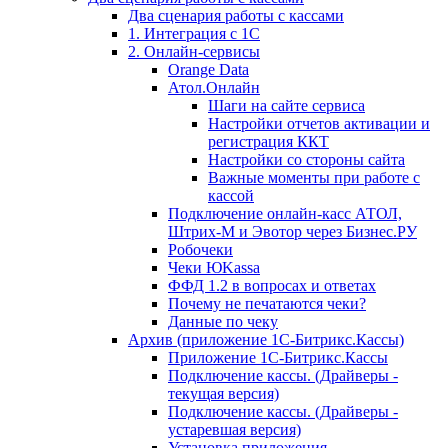
Два сценария работы с кассами
1. Интеграция с 1С
2. Онлайн-сервисы
Orange Data
Атол.Онлайн
Шаги на сайте сервиса
Настройки отчетов активации и
регистрация ККТ
Настройки со стороны сайта
Важные моменты при работе с
кассой
Подключение онлайн-касс АТОЛ,
Штрих-М и Эвотор через Бизнес.РУ
Робочеки
Чеки ЮKassa
ФФД 1.2 в вопросах и ответах
Почему не печатаются чеки?
Данные по чеку
Архив (приложение 1С-Битрикс.Кассы)
Приложение 1С-Битрикс.Кассы
Подключение кассы. (Драйверы -
текущая версия)
Подключение кассы. (Драйверы -
устаревшая версия)
Установка приложения