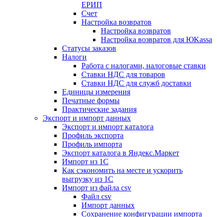
ЕРИП
Счет
Настройка возвратов
Настройка возвратов
Настройка возвратов для ЮKassa
Статусы заказов
Налоги
Работа с налогами, налоговые ставки
Ставки НДС для товаров
Ставки НДС для служб доставки
Единицы измерения
Печатные формы
Практические задания
Экспорт и импорт данных
Экспорт и импорт каталога
Профиль экспорта
Профиль импорта
Экспорт каталога в Яндекс.Маркет
Импорт из 1С
Как сэкономить на месте и ускорить
выгрузку из 1С
Импорт из файла csv
Файл csv
Импорт данных
Сохранение конфигурации импорта