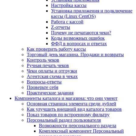
Настройка кассы
Установка приложения и подключение
кассы (Linux CentOS)
Работа с кассой
Z-отчеты
Почему не печатаются чеки?
Коды возможных ошибок
ФФД в вопросах и ответах
Как проверить работу кассы
Торговый день магазина. Продажи и возвраты
Контроль чеков
Ручная печать чеков
Чеки оплаты и отгрузки
Агентская схема в чеках
Вопросы-ответы
Проверьте себя
Практические задания
Компоненты каталога и магазина: что они умеют
Основная страница элемента среди дублей
Как улучшить внешний вид каталога товаров
Показ товаров по встроенному фильтру
Персональный раздел пользователя
Возможности персонального раздела
Комплексный компонент Персональный