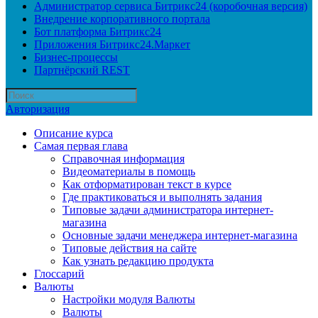
Администратор сервиса Битрикс24 (коробочная версия)
Внедрение корпоративного портала
Бот платформа Битрикс24
Приложения Битрикс24.Маркет
Бизнес-процессы
Партнёрский REST
Авторизация
Описание курса
Самая первая глава
Справочная информация
Видеоматериалы в помощь
Как отформатирован текст в курсе
Где практиковаться и выполнять задания
Типовые задачи администратора интернет-
магазина
Основные задачи менеджера интернет-магазина
Типовые действия на сайте
Как узнать редакцию продукта
Глоссарий
Валюты
Настройки модуля Валюты
Валюты