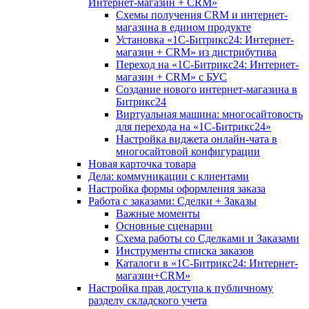
Интернет-магазин + CRM»
Схемы получения CRM и интернет-
магазина в едином продукте
Установка «1С-Битрикс24: Интернет-
магазин + CRM» из дистрибутива
Переход на «1С-Битрикс24: Интернет-
магазин + CRM» с БУС
Создание нового интернет-магазина в
Битрикс24
Виртуальная машина: многосайтовость
для перехода на «1С-Битрикс24»
Настройка виджета онлайн-чата в
многосайтовой конфигурации
Новая карточка товара
Дела: коммуникации с клиентами
Настройка формы оформления заказа
Работа с заказами: Сделки + Заказы
Важные моменты
Основные сценарии
Схема работы со Сделками и Заказами
Инструменты списка заказов
Каталоги в «1С-Битрикс24: Интернет-
магазин+CRM»
Настройка прав доступа к публичному
разделу складского учета