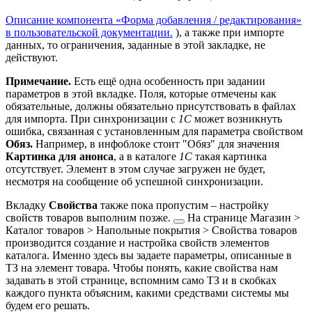
Описание компонента «Форма добавления / редактирования»
в пользовательской документации.
), а также при импорте
данных, то ограничения, заданные в этой закладке, не
действуют.
Примечание.
Есть ещё одна особенность при задании
параметров в этой вкладке. Поля, которые отмечены как
обязательные, должны обязательно присутствовать в файлах
для импорта. При синхронизации с
1С
может возникнуть
ошибка, связанная с установленным для параметра свойством
Обяз.
Например, в инфоблоке стоит "Обяз" для значения
Картинка для анонса
, а в каталоге
1С
такая картинка
отсутствует. Элемент в этом случае загружен не будет,
несмотря на сообщение об успешной синхронизации.
Вкладку
Свойства
также пока пропустим – настройку
свойств товаров выполним
позже.
На странице
Магазин >
Каталог товаров > Напольные покрытия > Свойства товаров
производится создание и настройка свойств элементов
каталога. Именно здесь вы задаете параметры, описанные в
ТЗ на элемент товара. Чтобы понять, какие свойства нам
задавать в этой странице, вспомним само ТЗ и в скобках
каждого пункта объясним, какими средствами системы мы
будем его решать.