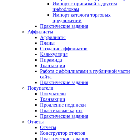
Импорт с привязкой к другим
инфоблокам
Импорт каталога торговых
предложений
Практические задания
Аффилиаты
Аффилиаты
Планы
Создание аффилиатов
Калькуляция
Пирамида
Транзакции
Работа с аффилиатами в публичной части
сайта
Практические задания
Покупатели
Покупатели
Транзакции
Продление подписки
Пластиковые карты
Практические задания
Отчеты
Отчеты
Конструктор отчетов
Практические задания