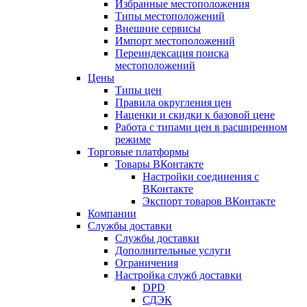
Избранные местоположения
Типы местоположений
Внешние сервисы
Импорт местоположений
Переиндексация поиска
местоположений
Цены
Типы цен
Правила округления цен
Наценки и скидки к базовой цене
Работа с типами цен в расширенном
режиме
Торговые платформы
Товары ВКонтакте
Настройки соединения с
ВКонтакте
Экспорт товаров ВКонтакте
Компании
Службы доставки
Службы доставки
Дополнительные услуги
Ограничения
Настройка служб доставки
DPD
СДЭК