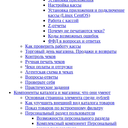
Настройка кассы
Установка приложения и подключение
кассы (Linux CentOS)
Работа с кассой
Z-отчеты
Почему не печатаются чеки?
Коды возможных ошибок
ФФД в вопросах и ответах
Как проверить работу кассы
Торговый день магазина. Продажи и возвраты
Контроль чеков
Ручная печать чеков
Чеки оплаты и отгрузки
Агентская схема в чеках
Вопросы-ответы
Проверьте себя
Практические задания
Компоненты каталога и магазина: что они умеют
Основная страница элемента среди дублей
Как улучшить внешний вид каталога товаров
Показ товаров по встроенному фильтру
Персональный раздел пользователя
Возможности персонального раздела
Комплексный компонент Персональный