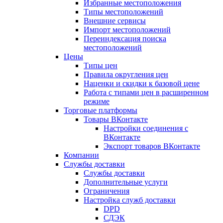
Избранные местоположения
Типы местоположений
Внешние сервисы
Импорт местоположений
Переиндексация поиска
местоположений
Цены
Типы цен
Правила округления цен
Наценки и скидки к базовой цене
Работа с типами цен в расширенном
режиме
Торговые платформы
Товары ВКонтакте
Настройки соединения с
ВКонтакте
Экспорт товаров ВКонтакте
Компании
Службы доставки
Службы доставки
Дополнительные услуги
Ограничения
Настройка служб доставки
DPD
СДЭК