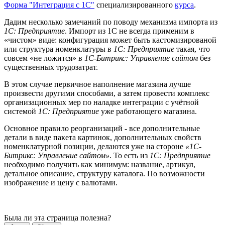
Форма "Интеграция с 1С"
специализированного
курса
.
Дадим несколько замечаний по поводу механизма импорта из
1С: Предприятие
. Импорт из 1С не всегда применим в
«чистом» виде: конфигурация может быть кастомизированой
или структура номенклатуры в
1С: Предприятие
такая, что
совсем «не ложится» в
1С-Битрикс: Управление сайтом
без
существенных трудозатрат.
В этом случае первичное наполнение магазина лучше
произвести другими способами, а затем провести комплекс
организационных мер по наладке интеграции с учётной
системой
1С: Предприятие
уже работающего магазина.
Основное правило реорганизаций - все дополнительные
детали в виде пакета картинок, дополнительных свойств
номенклатурной позиции, делаются уже на стороне
«1С-
Битрикс: Управление сайтом»
. То есть из
1С: Предприятие
необходимо получить как минимум: название, артикул,
детальное описание, структуру каталога. По возможности
изображение и цену с валютами.
Была ли эта страница полезна?