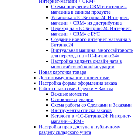
Интернет-магазин + CRM»
Схемы получения CRM и интернет-
магазина в едином продукте
Установка «1С-Битрикс24: Интернет-
магазин + CRM» из дистрибутива
Переход на «1С-Битрикс24: Интернет-
магазин + CRM» с БУС
Создание нового интернет-магазина в
Битрикс24
Виртуальная машина: многосайтовость
для перехода на «1С-Битрикс24»
Настройка виджета онлайн-чата в
многосайтовой конфигурации
Новая карточка товара
Дела: коммуникации с клиентами
Настройка формы оформления заказа
Работа с заказами: Сделки + Заказы
Важные моменты
Основные сценарии
Схема работы со Сделками и Заказами
Инструменты списка заказов
Каталоги в «1С-Битрикс24: Интернет-
магазин+CRM»
Настройка прав доступа к публичному
разделу складского учета