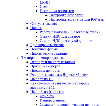
ЕРИП
Счет
Настройка возвратов
Настройка возвратов
Настройка возвратов для ЮKassa
Статусы заказов
Налоги
Работа с налогами, налоговые ставки
Ставки НДС для товаров
Ставки НДС для служб доставки
Единицы измерения
Печатные формы
Практические задания
Экспорт и импорт данных
Экспорт и импорт каталога
Профиль экспорта
Профиль импорта
Экспорт каталога в Яндекс.Маркет
Импорт из 1С
Как сэкономить на месте и ускорить
выгрузку из 1С
Импорт из файла csv
Файл csv
Импорт данных
Сохранение конфигурации импорта