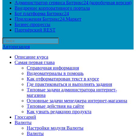
Администратор сервиса Битрикс24 (коробочная версия)
Внедрение корпоративного портала
Бот платформа Битрикс24
Приложения Битрикс24.Маркет
Бизнес-процессы
Партнёрский REST
Авторизация
Описание курса
Самая первая глава
Справочная информация
Видеоматериалы в помощь
Как отформатирован текст в курсе
Где практиковаться и выполнять задания
Типовые задачи администратора интернет-
магазина
Основные задачи менеджера интернет-магазина
Типовые действия на сайте
Как узнать редакцию продукта
Глоссарий
Валюты
Настройки модуля Валюты
Валюты