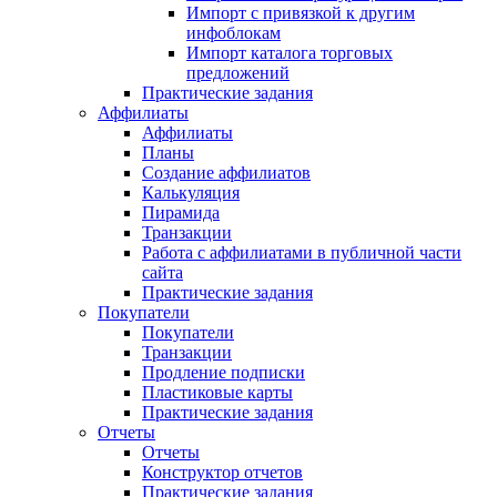
Импорт с привязкой к другим
инфоблокам
Импорт каталога торговых
предложений
Практические задания
Аффилиаты
Аффилиаты
Планы
Создание аффилиатов
Калькуляция
Пирамида
Транзакции
Работа с аффилиатами в публичной части
сайта
Практические задания
Покупатели
Покупатели
Транзакции
Продление подписки
Пластиковые карты
Практические задания
Отчеты
Отчеты
Конструктор отчетов
Практические задания