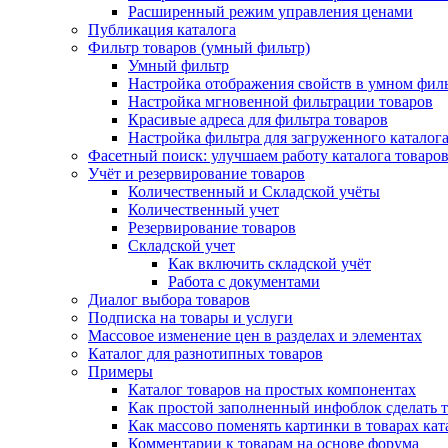
Расширенный режим управления ценами
Публикация каталога
Фильтр товаров (умный фильтр)
Умный фильтр
Настройка отображения свойств в умном фил
Настройка мгновенной фильтрации товаров
Красивые адреса для фильтра товаров
Настройка фильтра для загруженного каталог
Фасетный поиск: улучшаем работу каталога товаро
Учёт и резервирование товаров
Количественный и Складской учёты
Количественный учет
Резервирование товаров
Складской учет
Как включить складской учёт
Работа с документами
Диалог выбора товаров
Подписка на товары и услуги
Массовое изменение цен в разделах и элементах
Каталог для разнотипных товаров
Примеры
Каталог товаров на простых компонентах
Как простой заполненный инфоблок сделать 
Как массово поменять картинки в товарах кат
Комментарии к товарам на основе форума