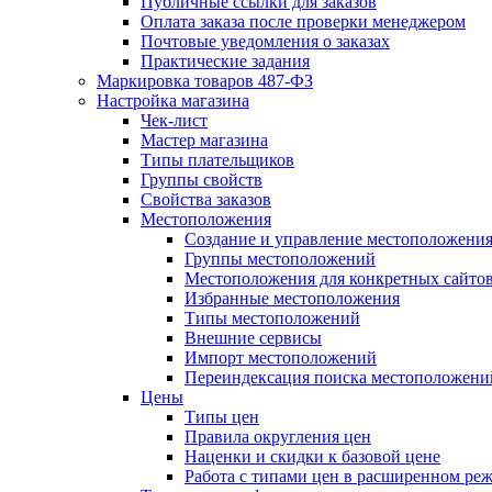
Публичные ссылки для заказов
Оплата заказа после проверки менеджером
Почтовые уведомления о заказах
Практические задания
Маркировка товаров 487-ФЗ
Настройка магазина
Чек-лист
Мастер магазина
Типы плательщиков
Группы свойств
Свойства заказов
Местоположения
Создание и управление местоположени
Группы местоположений
Местоположения для конкретных сайто
Избранные местоположения
Типы местоположений
Внешние сервисы
Импорт местоположений
Переиндексация поиска местоположени
Цены
Типы цен
Правила округления цен
Наценки и скидки к базовой цене
Работа с типами цен в расширенном ре