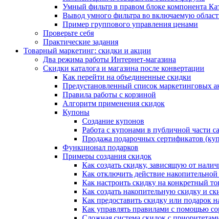
Умный фильтр в правом блоке компонента Ка
Вывод умного фильтра во включаемую област
Пример группового управления ценами
Проверьте себя
Практические задания
Товарный маркетинг: скидки и акции
Два режима работы Интернет-магазина
Скидки каталога и магазина после конвертации
Как перейти на объединенные скидки
Предустановленный список маркетинговых а
Правила работы с корзиной
Алгоритм применения скидок
Купоны
Создание купонов
Работа с купонами в публичной части с
Продажа подарочных сертификатов (ку
Функционал подарков
Примеры создания скидок
Как создать скидку, зависящую от налич
Как отключить действие накопительной
Как настроить скидку на конкретный то
Как создать накопительную скидку и ск
Как предоставить скидку или подарок н
Как управлять правилами с помощью с
Сложная система скидок с приоритетам