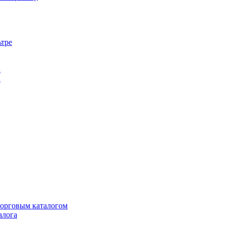
ьтре
а
в
торговым каталогом
алога