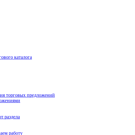
гового каталога
ия торговых предложений
ложениями
т раздела
чаем работу