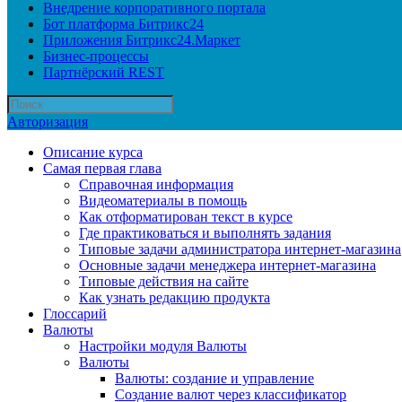
Внедрение корпоративного портала
Бот платформа Битрикс24
Приложения Битрикс24.Маркет
Бизнес-процессы
Партнёрский REST
Авторизация
Описание курса
Самая первая глава
Справочная информация
Видеоматериалы в помощь
Как отформатирован текст в курсе
Где практиковаться и выполнять задания
Типовые задачи администратора интернет-магазина
Основные задачи менеджера интернет-магазина
Типовые действия на сайте
Как узнать редакцию продукта
Глоссарий
Валюты
Настройки модуля Валюты
Валюты
Валюты: создание и управление
Создание валют через классификатор