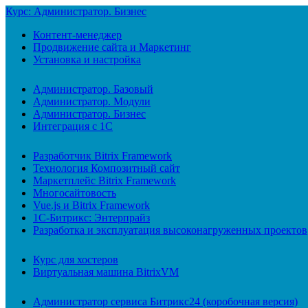
Курс: Администратор. Бизнес
Контент-менеджер
Продвижение сайта и Маркетинг
Установка и настройка
Администратор. Базовый
Администратор. Модули
Администратор. Бизнес
Интеграция с 1С
Разработчик Bitrix Framework
Технология Композитный сайт
Маркетплейс Bitrix Framework
Многосайтовость
Vue.js и Bitrix Framework
1С-Битрикс: Энтерпрайз
Разработка и эксплуатация высоконагруженных проектов
Курс для хостеров
Виртуальная машина BitrixVM
Администратор сервиса Битрикс24 (коробочная версия)