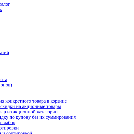
талог
ь
кций
айта
понов)
ия конкретного товара в корзине
 скидки на акционные товары
вар из акционной категории
идку по купону без их суммирования
а выбор
ортировки
и и сортировкой