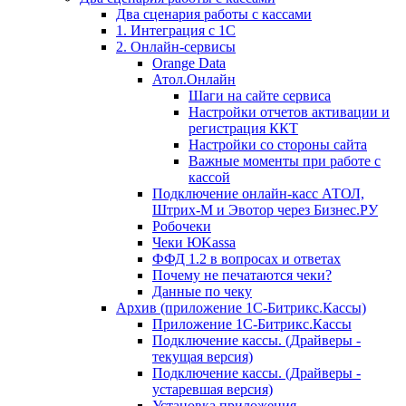
Два сценария работы с кассами
1. Интеграция с 1С
2. Онлайн-сервисы
Orange Data
Атол.Онлайн
Шаги на сайте сервиса
Настройки отчетов активации и
регистрация ККТ
Настройки со стороны сайта
Важные моменты при работе с
кассой
Подключение онлайн-касс АТОЛ,
Штрих-М и Эвотор через Бизнес.РУ
Робочеки
Чеки ЮKassa
ФФД 1.2 в вопросах и ответах
Почему не печатаются чеки?
Данные по чеку
Архив (приложение 1С-Битрикс.Кассы)
Приложение 1С-Битрикс.Кассы
Подключение кассы. (Драйверы -
текущая версия)
Подключение кассы. (Драйверы -
устаревшая версия)
Установка приложения