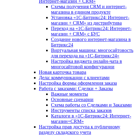
Интернет-магазин + CRM»
Схемы получения CRM и интернет-
магазина в едином продукте
Установка «1С-Битрикс24: Интернет-
магазин + CRM» из дистрибутива
Переход на «1С-Битрикс24: Интернет-
магазин + CRM» с БУС
Создание нового интернет-магазина в
Битрикс24
Виртуальная машина: многосайтовость
для перехода на «1С-Битрикс24»
Настройка виджета онлайн-чата в
многосайтовой конфигурации
Новая карточка товара
Дела: коммуникации с клиентами
Настройка формы оформления заказа
Работа с заказами: Сделки + Заказы
Важные моменты
Основные сценарии
Схема работы со Сделками и Заказами
Инструменты списка заказов
Каталоги в «1С-Битрикс24: Интернет-
магазин+CRM»
Настройка прав доступа к публичному
разделу складского учета