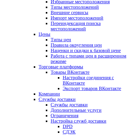
Избранные местоположения
Типы местоположений
Внешние сервисы
Импорт местоположений
Переиндексация поиска
местоположений
Цены
Типы цен
Правила округления цен
Наценки и скидки к базовой цене
Работа с типами цен в расширенном
режиме
Торговые платформы
Товары ВКонтакте
Настройки соединения с
ВКонтакте
Экспорт товаров ВКонтакте
Компании
Службы доставки
Службы доставки
Дополнительные услуги
Ограничения
Настройка служб доставки
DPD
СДЭК