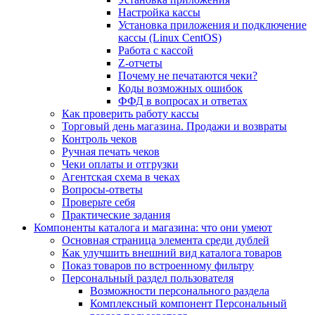
Настройка кассы
Установка приложения и подключение
кассы (Linux CentOS)
Работа с кассой
Z-отчеты
Почему не печатаются чеки?
Коды возможных ошибок
ФФД в вопросах и ответах
Как проверить работу кассы
Торговый день магазина. Продажи и возвраты
Контроль чеков
Ручная печать чеков
Чеки оплаты и отгрузки
Агентская схема в чеках
Вопросы-ответы
Проверьте себя
Практические задания
Компоненты каталога и магазина: что они умеют
Основная страница элемента среди дублей
Как улучшить внешний вид каталога товаров
Показ товаров по встроенному фильтру
Персональный раздел пользователя
Возможности персонального раздела
Комплексный компонент Персональный