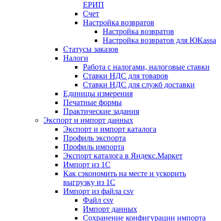
ЕРИП
Счет
Настройка возвратов
Настройка возвратов
Настройка возвратов для ЮKassa
Статусы заказов
Налоги
Работа с налогами, налоговые ставки
Ставки НДС для товаров
Ставки НДС для служб доставки
Единицы измерения
Печатные формы
Практические задания
Экспорт и импорт данных
Экспорт и импорт каталога
Профиль экспорта
Профиль импорта
Экспорт каталога в Яндекс.Маркет
Импорт из 1С
Как сэкономить на месте и ускорить
выгрузку из 1С
Импорт из файла csv
Файл csv
Импорт данных
Сохранение конфигурации импорта