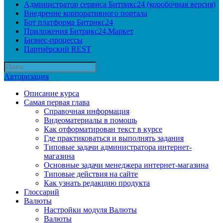
Администратор сервиса Битрикс24 (коробочная версия)
Внедрение корпоративного портала
Бот платформа Битрикс24
Приложения Битрикс24.Маркет
Бизнес-процессы
Партнёрский REST
Авторизация
Описание курса
Самая первая глава
Справочная информация
Видеоматериалы в помощь
Как отформатирован текст в курсе
Где практиковаться и выполнять задания
Типовые задачи администратора интернет-
магазина
Основные задачи менеджера интернет-магазина
Типовые действия на сайте
Как узнать редакцию продукта
Глоссарий
Валюты
Настройки модуля Валюты
Валюты