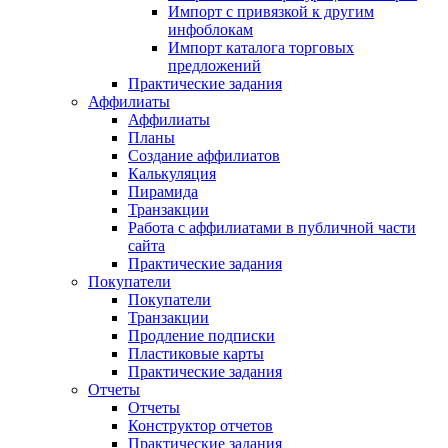
Импорт с привязкой к другим
инфоблокам
Импорт каталога торговых
предложений
Практические задания
Аффилиаты
Аффилиаты
Планы
Создание аффилиатов
Калькуляция
Пирамида
Транзакции
Работа с аффилиатами в публичной части
сайта
Практические задания
Покупатели
Покупатели
Транзакции
Продление подписки
Пластиковые карты
Практические задания
Отчеты
Отчеты
Конструктор отчетов
Практические задания