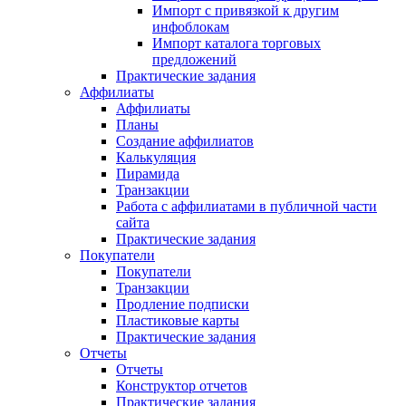
Импорт с привязкой к другим
инфоблокам
Импорт каталога торговых
предложений
Практические задания
Аффилиаты
Аффилиаты
Планы
Создание аффилиатов
Калькуляция
Пирамида
Транзакции
Работа с аффилиатами в публичной части
сайта
Практические задания
Покупатели
Покупатели
Транзакции
Продление подписки
Пластиковые карты
Практические задания
Отчеты
Отчеты
Конструктор отчетов
Практические задания