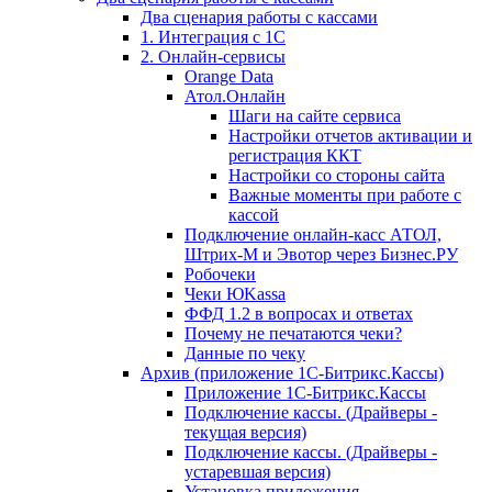
Два сценария работы с кассами
1. Интеграция с 1С
2. Онлайн-сервисы
Orange Data
Атол.Онлайн
Шаги на сайте сервиса
Настройки отчетов активации и
регистрация ККТ
Настройки со стороны сайта
Важные моменты при работе с
кассой
Подключение онлайн-касс АТОЛ,
Штрих-М и Эвотор через Бизнес.РУ
Робочеки
Чеки ЮKassa
ФФД 1.2 в вопросах и ответах
Почему не печатаются чеки?
Данные по чеку
Архив (приложение 1С-Битрикс.Кассы)
Приложение 1С-Битрикс.Кассы
Подключение кассы. (Драйверы -
текущая версия)
Подключение кассы. (Драйверы -
устаревшая версия)
Установка приложения