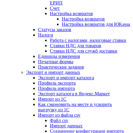
ЕРИП
Счет
Настройка возвратов
Настройка возвратов
Настройка возвратов для ЮKassa
Статусы заказов
Налоги
Работа с налогами, налоговые ставки
Ставки НДС для товаров
Ставки НДС для служб доставки
Единицы измерения
Печатные формы
Практические задания
Экспорт и импорт данных
Экспорт и импорт каталога
Профиль экспорта
Профиль импорта
Экспорт каталога в Яндекс.Маркет
Импорт из 1С
Как сэкономить на месте и ускорить
выгрузку из 1С
Импорт из файла csv
Файл csv
Импорт данных
Сохранение конфигурации импорта