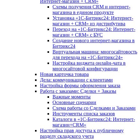
Интернет-магазин + CRM»
Схемы получения CRM и интернет-
магазина в едином продукте
Установка «1С-Битрикс24: Интернет-
магазин + CRM» из дистрибутива
Переход на «1С-Битрикс24: Интернет-
магазин + CRM» с БУС
Создание нового интернет-магазина в
Битрикс24
Виртуальная машина: многосайтовость
для перехода на «1С-Битрикс24»
Настройка виджета онлайн-чата в
многосайтовой конфигурации
Новая карточка товара
Дела: коммуникации с клиентами
Настройка формы оформления заказа
Работа с заказами: Сделки + Заказы
Важные моменты
Основные сценарии
Схема работы со Сделками и Заказами
Инструменты списка заказов
Каталоги в «1С-Битрикс24: Интернет-
магазин+CRM»
Настройка прав доступа к публичному
разделу складского учета