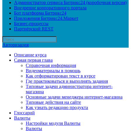
Администратор сервиса Битрикс24 (коробочная версия)
Внедрение корпоративного портала
Бот платформа Битрикс24
Приложения Битрикс24.Маркет
Бизнес-процессы
Партнёрский REST
Авторизация
Описание курса
Самая первая глава
Справочная информация
Видеоматериалы в помощь
Как отформатирован текст в курсе
Где практиковаться и выполнять задания
Типовые задачи администратора интернет-
магазина
Основные задачи менеджера интернет-магазина
Типовые действия на сайте
Как узнать редакцию продукта
Глоссарий
Валюты
Настройки модуля Валюты
Валюты