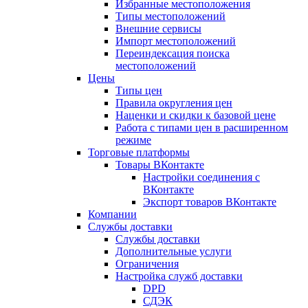
Избранные местоположения
Типы местоположений
Внешние сервисы
Импорт местоположений
Переиндексация поиска
местоположений
Цены
Типы цен
Правила округления цен
Наценки и скидки к базовой цене
Работа с типами цен в расширенном
режиме
Торговые платформы
Товары ВКонтакте
Настройки соединения с
ВКонтакте
Экспорт товаров ВКонтакте
Компании
Службы доставки
Службы доставки
Дополнительные услуги
Ограничения
Настройка служб доставки
DPD
СДЭК