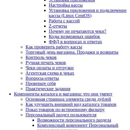
Настройка кассы
Установка приложения и подключение
кассы (Linux CentOS)
Работа с кассой
Z-отчеты
Почему не печатаются чеки?
Коды возможных ошибок
ФФД в вопросах и ответах
Как проверить работу кассы
Торговый день магазина. Продажи и возвраты
Контроль чеков
Ручная печать чеков
Чеки оплаты и отгрузки
Агентская схема в чеках
Вопросы-ответы
Проверьте себя
Практические задания
Компоненты каталога и магазина: что они умеют
Основная страница элемента среди дублей
Как улучшить внешний вид каталога товаров
Показ товаров по встроенному фильтру
Персональный раздел пользователя
Возможности персонального раздела
Комплексный компонент Персональный