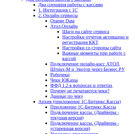
Два сценария работы с кассами
1. Интеграция с 1С
2. Онлайн-сервисы
Orange Data
Атол.Онлайн
Шаги на сайте сервиса
Настройки отчетов активации и
регистрация ККТ
Настройки со стороны сайта
Важные моменты при работе с
кассой
Подключение онлайн-касс АТОЛ,
Штрих-М и Эвотор через Бизнес.РУ
Робочеки
Чеки ЮKassa
ФФД 1.2 в вопросах и ответах
Почему не печатаются чеки?
Данные по чеку
Архив (приложение 1С-Битрикс.Кассы)
Приложение 1С-Битрикс.Кассы
Подключение кассы. (Драйверы -
текущая версия)
Подключение кассы. (Драйверы -
устаревшая версия)
Установка приложения