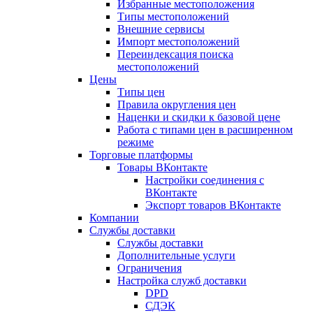
Избранные местоположения
Типы местоположений
Внешние сервисы
Импорт местоположений
Переиндексация поиска
местоположений
Цены
Типы цен
Правила округления цен
Наценки и скидки к базовой цене
Работа с типами цен в расширенном
режиме
Торговые платформы
Товары ВКонтакте
Настройки соединения с
ВКонтакте
Экспорт товаров ВКонтакте
Компании
Службы доставки
Службы доставки
Дополнительные услуги
Ограничения
Настройка служб доставки
DPD
СДЭК