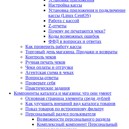
Настройка кассы
Установка приложения и подключение
кассы (Linux CentOS)
Работа с кассой
Z-отчеты
Почему не печатаются чеки?
Коды возможных ошибок
ФФД в вопросах и ответах
Как проверить работу кассы
Торговый день магазина. Продажи и возвраты
Контроль чеков
Ручная печать чеков
Чеки оплаты и отгрузки
Агентская схема в чеках
Вопросы-ответы
Проверьте себя
Практические задания
Компоненты каталога и магазина: что они умеют
Основная страница элемента среди дублей
Как улучшить внешний вид каталога товаров
Показ товаров по встроенному фильтру
Персональный раздел пользователя
Возможности персонального раздела
Комплексный компонент Персональный