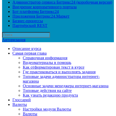
Администратор сервиса Битрикс24 (коробочная версия)
Внедрение корпоративного портала
Бот платформа Битрикс24
Приложения Битрикс24.Маркет
Бизнес-процессы
Партнёрский REST
Авторизация
Описание курса
Самая первая глава
Справочная информация
Видеоматериалы в помощь
Как отформатирован текст в курсе
Где практиковаться и выполнять задания
Типовые задачи администратора интернет-
магазина
Основные задачи менеджера интернет-магазина
Типовые действия на сайте
Как узнать редакцию продукта
Глоссарий
Валюты
Настройки модуля Валюты
Валюты