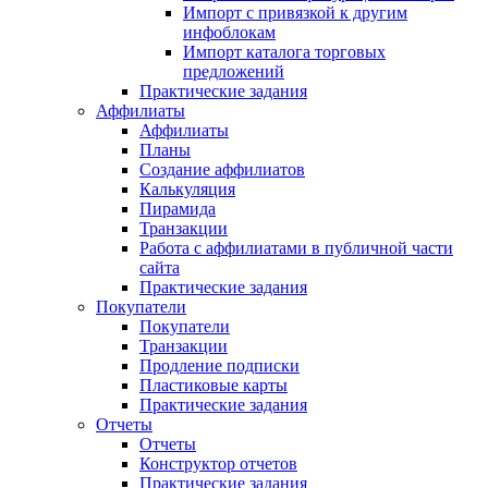
Импорт с привязкой к другим
инфоблокам
Импорт каталога торговых
предложений
Практические задания
Аффилиаты
Аффилиаты
Планы
Создание аффилиатов
Калькуляция
Пирамида
Транзакции
Работа с аффилиатами в публичной части
сайта
Практические задания
Покупатели
Покупатели
Транзакции
Продление подписки
Пластиковые карты
Практические задания
Отчеты
Отчеты
Конструктор отчетов
Практические задания