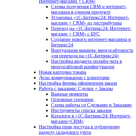
Интернет-магазин + CRM»
Схемы получения CRM и интернет-
магазина в едином продукте
Установка «1С-Битрикс24: Интернет-
магазин + CRM» из дистрибутива
Переход на «1С-Битрикс24: Интернет-
магазин + CRM» с БУС
Создание нового интернет-магазина в
Битрикс24
Виртуальная машина: многосайтовость
для перехода на «1С-Битрикс24»
Настройка виджета онлайн-чата в
многосайтовой конфигурации
Новая карточка товара
Дела: коммуникации с клиентами
Настройка формы оформления заказа
Работа с заказами: Сделки + Заказы
Важные моменты
Основные сценарии
Схема работы со Сделками и Заказами
Инструменты списка заказов
Каталоги в «1С-Битрикс24: Интернет-
магазин+CRM»
Настройка прав доступа к публичному
разделу складского учета