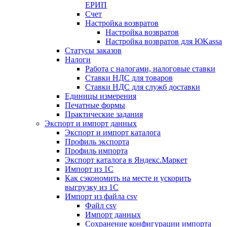
ЕРИП
Счет
Настройка возвратов
Настройка возвратов
Настройка возвратов для ЮKassa
Статусы заказов
Налоги
Работа с налогами, налоговые ставки
Ставки НДС для товаров
Ставки НДС для служб доставки
Единицы измерения
Печатные формы
Практические задания
Экспорт и импорт данных
Экспорт и импорт каталога
Профиль экспорта
Профиль импорта
Экспорт каталога в Яндекс.Маркет
Импорт из 1С
Как сэкономить на месте и ускорить
выгрузку из 1С
Импорт из файла csv
Файл csv
Импорт данных
Сохранение конфигурации импорта