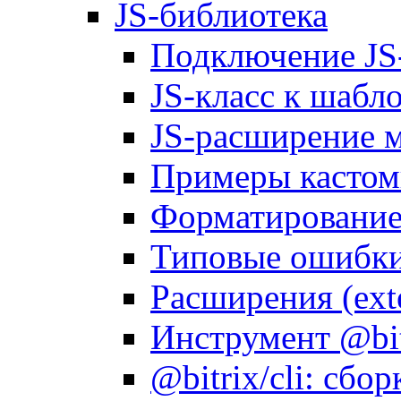
JS-библиотека
Подключение JS
JS-класс к шабл
JS-расширение 
Примеры кастом
Форматирование д
Типовые ошибки
Расширения (ext
Инструмент @bitr
@bitrix/cli: сбо