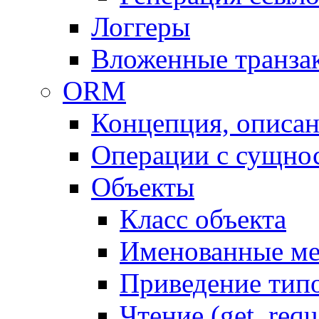
Логгеры
Вложенные транза
ORM
Концепция, описа
Операции с сущно
Объекты
Класс объекта
Именованные м
Приведение тип
Чтение (get, requ