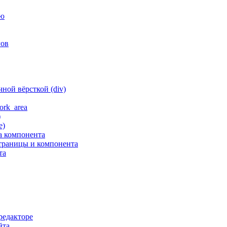
ню
гов
ной вёрсткой (div)
ork_area
)
е)
а компонента
траницы и компонента
та
редакторе
йта