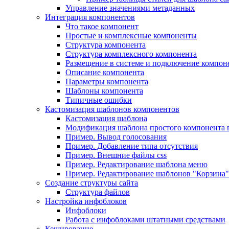
Управление значениями метаданных
Интеграция компонентов
Что такое компонент
Простые и комплексные компоненты
Структура компонента
Структура комплексного компонента
Размещение в системе и подключение компон
Описание компонента
Параметры компонента
Шаблоны компонента
Типичные ошибки
Кастомизация шаблонов компонентов
Кастомизация шаблона
Модификация шаблона простого компонента в
Пример. Вывод голосования
Пример. Добавление типа отсутствия
Пример. Внешние файлы css
Пример. Редактирование шаблона меню
Пример. Редактирование шаблонов "Корзина"
Создание структуры сайта
Структура файлов
Настройка инфоблоков
Инфоблоки
Работа с инфоблоками штатными средствами
Кеширование