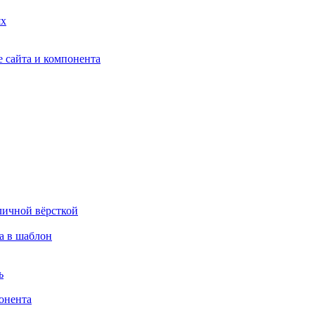
ях
 сайта и компонента
личной вёрсткой
а в шаблон
ь
онента