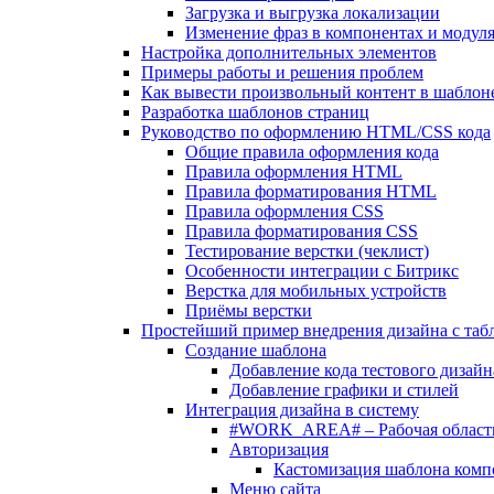
Загрузка и выгрузка локализации
Изменение фраз в компонентах и модул
Настройка дополнительных элементов
Примеры работы и решения проблем
Как вывести произвольный контент в шаблоне
Разработка шаблонов страниц
Руководство по оформлению HTML/CSS кода
Общие правила оформления кода
Правила оформления HTML
Правила форматирования HTML
Правила оформления CSS
Правила форматирования CSS
Тестирование верстки (чеклист)
Особенности интеграции с Битрикс
Верстка для мобильных устройств
Приёмы верстки
Простейший пример внедрения дизайна с таб
Создание шаблона
Добавление кода тестового дизайн
Добавление графики и стилей
Интеграция дизайна в систему
#WORK_AREA# – Рабочая област
Авторизация
Кастомизация шаблона комп
Меню сайта