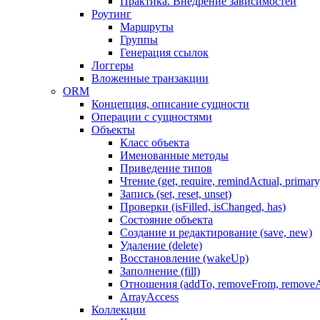
Практика. Внедрение зависимостей
Роутинг
Маршруты
Группы
Генерация ссылок
Логгеры
Вложенные транзакции
ORM
Концепция, описание сущности
Операции с сущностями
Объекты
Класс объекта
Именованные методы
Приведение типов
Чтение (get, require, remindActual, primary,
Запись (set, reset, unset)
Проверки (isFilled, isChanged, has)
Состояние объекта
Создание и редактирование (save, new)
Удаление (delete)
Восстановление (wakeUp)
Заполнение (fill)
Отношения (addTo, removeFrom, removeA
ArrayAccess
Коллекции