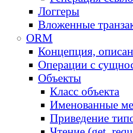
Логгеры
Вложенные транза
ORM
Концепция, описа
Операции с сущно
Объекты
Класс объекта
Именованные м
Приведение тип
Чтение (get, requ