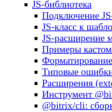
JS-библиотека
Подключение JS
JS-класс к шабл
JS-расширение 
Примеры кастом
Форматирование д
Типовые ошибки
Расширения (ext
Инструмент @bitr
@bitrix/cli: сбо