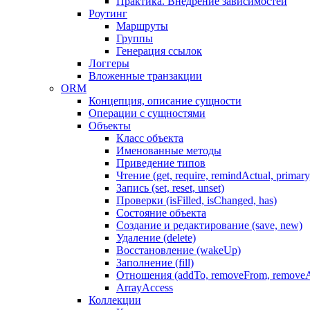
Практика. Внедрение зависимостей
Роутинг
Маршруты
Группы
Генерация ссылок
Логгеры
Вложенные транзакции
ORM
Концепция, описание сущности
Операции с сущностями
Объекты
Класс объекта
Именованные методы
Приведение типов
Чтение (get, require, remindActual, primary,
Запись (set, reset, unset)
Проверки (isFilled, isChanged, has)
Состояние объекта
Создание и редактирование (save, new)
Удаление (delete)
Восстановление (wakeUp)
Заполнение (fill)
Отношения (addTo, removeFrom, removeA
ArrayAccess
Коллекции