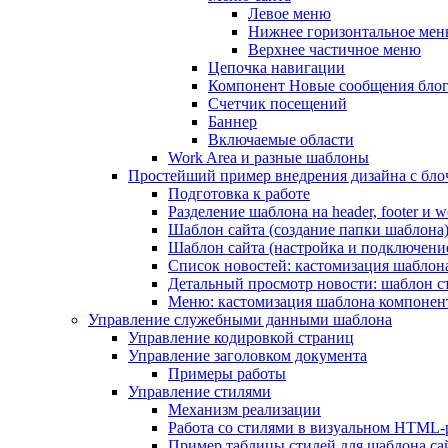
Левое меню
Нижнее горизонтальное ме
Верхнее частичное меню
Цепочка навигации
Компонент Новые сообщения бло
Счетчик посещений
Баннер
Включаемые области
Work Area и разные шаблоны
Простейший пример внедрения дизайна с блоч
Подготовка к работе
Разделение шаблона на header, footer и w
Шаблон сайта (создание папки шаблона
Шаблон сайта (настройка и подключени
Список новостей: кастомизация шаблон
Детальный просмотр новости: шаблон с
Меню: кастомизация шаблона компонен
Управление служебными данными шаблона
Управление кодировкой страниц
Управление заголовком документа
Примеры работы
Управление стилями
Механизм реализации
Работа со стилями в визуальном HTML-
Пример таблицы стилей для шаблона са