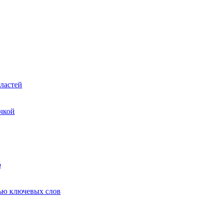
ластей
чкой
ю
ью ключевых слов