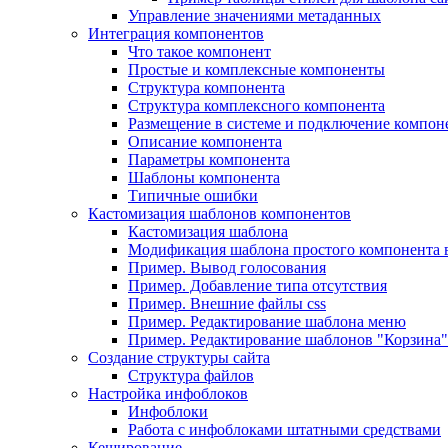
Управление значениями метаданных
Интеграция компонентов
Что такое компонент
Простые и комплексные компоненты
Структура компонента
Структура комплексного компонента
Размещение в системе и подключение компон
Описание компонента
Параметры компонента
Шаблоны компонента
Типичные ошибки
Кастомизация шаблонов компонентов
Кастомизация шаблона
Модификация шаблона простого компонента в
Пример. Вывод голосования
Пример. Добавление типа отсутствия
Пример. Внешние файлы css
Пример. Редактирование шаблона меню
Пример. Редактирование шаблонов "Корзина"
Создание структуры сайта
Структура файлов
Настройка инфоблоков
Инфоблоки
Работа с инфоблоками штатными средствами
Кеширование