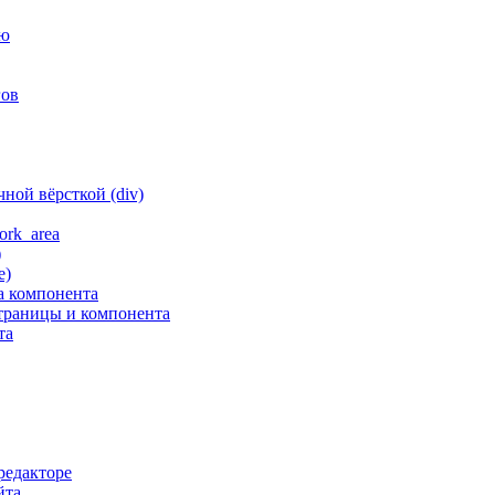
ню
гов
ной вёрсткой (div)
ork_area
)
е)
а компонента
траницы и компонента
та
редакторе
йта