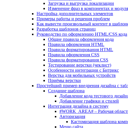
Загрузка и выгрузка локализации
Изменение фраз в компонентах и модул
Настройка дополнительных элементов
Примеры работы и решения проблем
Как вывести произвольный контент в шаблоне
Разработка шаблонов страниц
Руководство по оформлению HTML/CSS кода
Общие правила оформления кода
Правила оформления HTML
Правила форматирования HTML
Правила оформления CSS
Правила форматирования CSS
Тестирование верстки (чеклист)
Особенности интеграции с Битрикс
Верстка для мобильных устройств
Приёмы верстки
Простейший пример внедрения дизайна с таб
Создание шаблона
Добавление кода тестового дизайн
Добавление графики и стилей
Интеграция дизайна в систему
#WORK_AREA# – Рабочая област
Авторизация
Кастомизация шаблона комп
Меню сайта