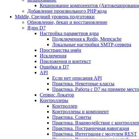
Кеширование компонентов (Автокешировани
Добавление произвольного PHP кода
Middle, Средний уровень подготовки
Обновление, бекап и восстановление
Ядро D7
Настройка параметров ядра
Подключения к Redis, Memcache
Локальные настройки SMTP-сервера
Пространства имён
Исключения
Приложения и контекст
Ошибки в D7
API
Если нет описания API
Практика. Некоторые классы
Практика. Работа с D7 на примере мес
Сервис Локатор
Контроллеры
Контроллер
Контроллеры и компонент
Практика. Советы
Практика. Взаимодействие с контроллера
Практика. Постраничная навигация
Практика. Интеграция с модулем REST