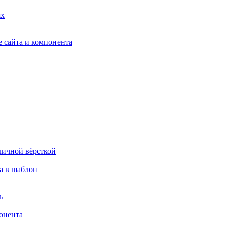
ях
 сайта и компонента
личной вёрсткой
а в шаблон
ь
онента