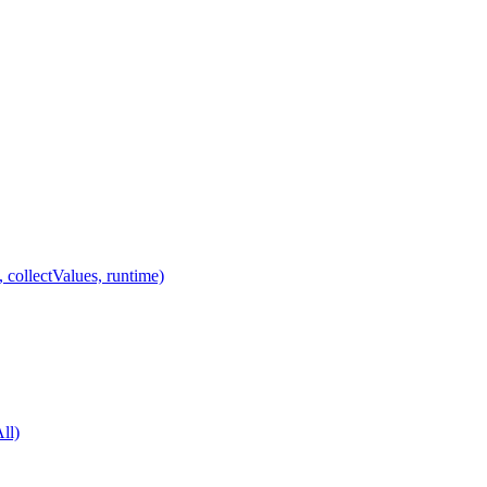
 collectValues, runtime)
ll)