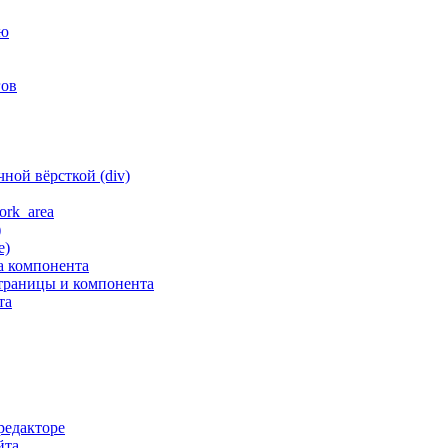
ню
гов
ной вёрсткой (div)
ork_area
)
е)
а компонента
траницы и компонента
та
редакторе
йта