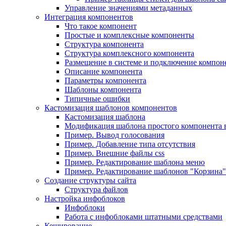
Управление значениями метаданных
Интеграция компонентов
Что такое компонент
Простые и комплексные компоненты
Структура компонента
Структура комплексного компонента
Размещение в системе и подключение компон
Описание компонента
Параметры компонента
Шаблоны компонента
Типичные ошибки
Кастомизация шаблонов компонентов
Кастомизация шаблона
Модификация шаблона простого компонента в
Пример. Вывод голосования
Пример. Добавление типа отсутствия
Пример. Внешние файлы css
Пример. Редактирование шаблона меню
Пример. Редактирование шаблонов "Корзина"
Создание структуры сайта
Структура файлов
Настройка инфоблоков
Инфоблоки
Работа с инфоблоками штатными средствами
Кеширование