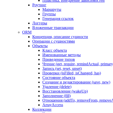
Практика. Внедрение зависимостей
Роутинг
Маршруты
Группы
Генерация ссылок
Логгеры
Вложенные транзакции
ORM
Концепция, описание сущности
Операции с сущностями
Объекты
Класс объекта
Именованные методы
Приведение типов
Чтение (get, require, remindActual, primary,
Запись (set, reset, unset)
Проверки (isFilled, isChanged, has)
Состояние объекта
Создание и редактирование (save, new)
Удаление (delete)
Восстановление (wakeUp)
Заполнение (fill)
Отношения (addTo, removeFrom, removeA
ArrayAccess
Коллекции