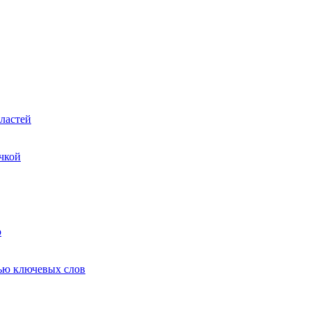
ластей
чкой
ю
ью ключевых слов