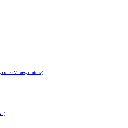
 collectValues, runtime)
ll)