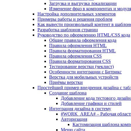
Загрузка и выгрузка локализации
Изменение фраз в компонентах и модул
Настройка дополнительных элементов
Примеры работы и решения проблем
Как вывести произвольный контент в шаблоне
Разработка шаблонов страниц
Руководство по оформлению HTML/CSS кода
Общие правила оформления кода
Правила оформления HTML
Правила форматирования HTML
Правила оформления CSS
Правила форматирования CSS
Тестирование верстки (чеклист)
Особенности интеграции с Битрикс
Верстка для мобильных устройств
Приёмы верстки
Простейший пример внедрения дизайна с таб
Создание шаблона
Добавление кода тестового дизайн
Добавление графики и стилей
Интеграция дизайна в систему
#WORK_AREA# – Рабочая област
Авторизация
Кастомизация шаблона комп
Меню сайта