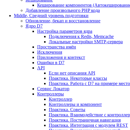
Кеширование компонентов (Автокешировани
Добавление произвольного PHP кода
Middle, Средний уровень подготовки
Обновление, бекап и восстановление
Ядро D7
Настройка параметров ядра
Подключения к Redis, Memcache
Локальные настройки SMTP-сервера
Пространства имён
Исключения
Приложения и контекст
Ошибки в D7
API
Если нет описания API
Практика. Некоторые классы
Практика. Работа с D7 на примере мес
Сервис Локатор
Контроллеры
Контроллер
Контроллеры и компонент
Практика. Советы
Практика. Взаимодействие с контроллера
Практика. Постраничная навигация
Практика. Интеграция с модулем REST