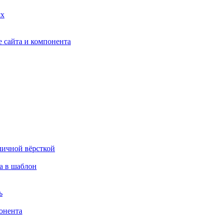
ях
 сайта и компонента
личной вёрсткой
а в шаблон
ь
онента