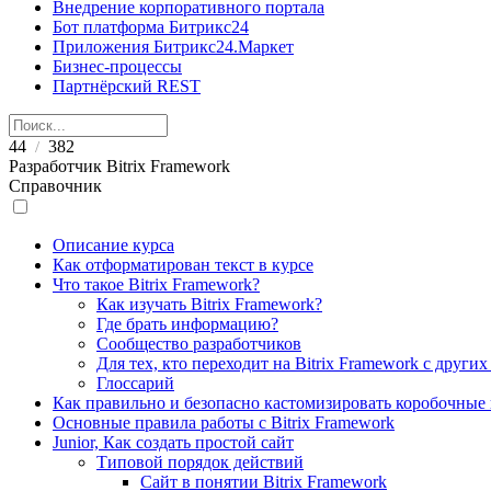
Внедрение корпоративного портала
Бот платформа Битрикс24
Приложения Битрикс24.Маркет
Бизнес-процессы
Партнёрский REST
44
382
/
Разработчик Bitrix Framework
Справочник
Описание курса
Как отформатирован текст в курсе
Что такое Bitrix Framework?
Как изучать Bitrix Framework?
Где брать информацию?
Сообщество разработчиков
Для тех, кто переходит на Bitrix Framework с други
Глоссарий
Как правильно и безопасно кастомизировать коробочные
Основные правила работы с Bitrix Framework
Junior, Как создать простой сайт
Типовой порядок действий
Сайт в понятии Bitrix Framework