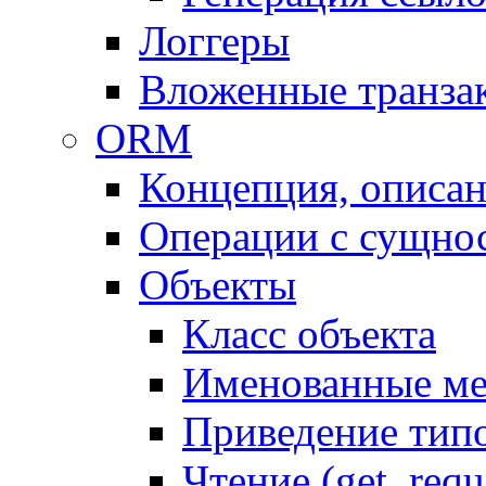
Логгеры
Вложенные транза
ORM
Концепция, описа
Операции с сущно
Объекты
Класс объекта
Именованные м
Приведение тип
Чтение (get, requ