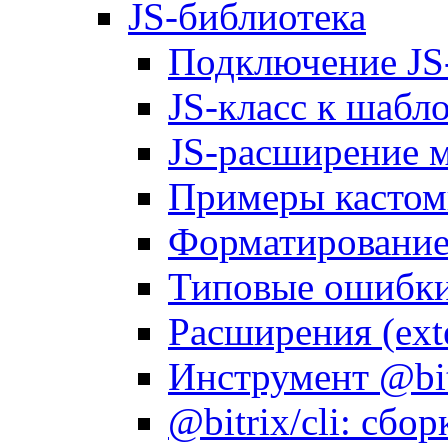
JS-библиотека
Подключение JS
JS-класс к шабл
JS-расширение 
Примеры кастом
Форматирование д
Типовые ошибки
Расширения (ext
Инструмент @bitr
@bitrix/cli: сбо