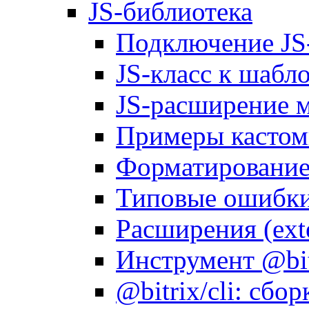
JS-библиотека
Подключение JS
JS-класс к шабл
JS-расширение 
Примеры кастом
Форматирование д
Типовые ошибки
Расширения (ext
Инструмент @bitr
@bitrix/cli: сбо