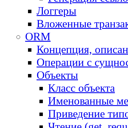
Логгеры
Вложенные транза
ORM
Концепция, описа
Операции с сущно
Объекты
Класс объекта
Именованные м
Приведение тип
Чтение (get, requ