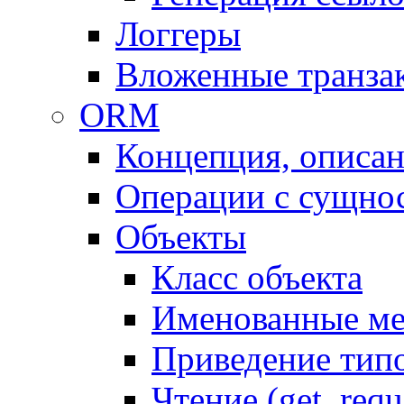
Логгеры
Вложенные транза
ORM
Концепция, описа
Операции с сущно
Объекты
Класс объекта
Именованные м
Приведение тип
Чтение (get, requ