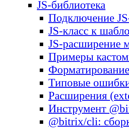
JS-библиотека
Подключение JS
JS-класс к шабл
JS-расширение 
Примеры кастом
Форматирование д
Типовые ошибки
Расширения (ext
Инструмент @bitr
@bitrix/cli: сбо