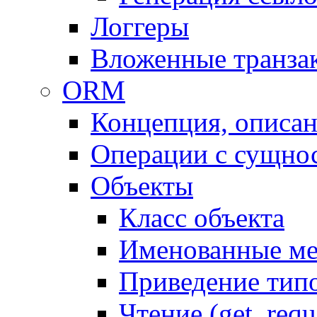
Логгеры
Вложенные транза
ORM
Концепция, описа
Операции с сущно
Объекты
Класс объекта
Именованные м
Приведение тип
Чтение (get, requ