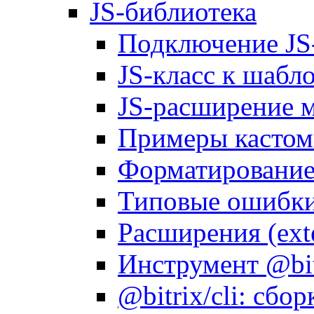
JS-библиотека
Подключение JS
JS-класс к шабл
JS-расширение 
Примеры кастом
Форматирование д
Типовые ошибки
Расширения (ext
Инструмент @bitr
@bitrix/cli: сбо